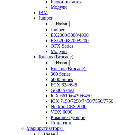
Блоки питания
Модули
IBM
Juniper
Назад
Juniper
EX2000/3000/4000
EX6200/8200/9200
QFX Series
Модули
Ruckus (Brocade)
Назад
Ruckus (Brocade)
300 Series
6000 Series
FCX 624/648
G600 Series
ICX 6610/6430/6450
ICX 7150/7250/7450/7550/7750
NetIron CES 2000
VDX 6000
Комплектующие
Лицензии
Маршрутизаторы
Назад