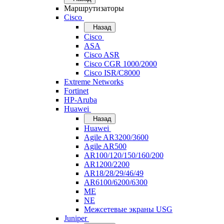
Маршрутизаторы
Cisco
Назад
Cisco
ASA
Cisco ASR
Cisco CGR 1000/2000
Cisco ISR/С8000
Extreme Networks
Fortinet
HP-Aruba
Huawei
Назад
Huawei
Agile AR3200/3600
Agile AR500
AR100/120/150/160/200
AR1200/2200
AR18/28/29/46/49
AR6100/6200/6300
ME
NE
Межсетевые экраны USG
Juniper