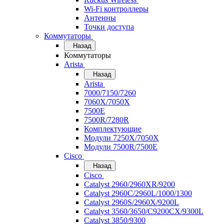
Wi-Fi контроллеры
Антенны
Точки доступа
Коммутаторы
Назад
Коммутаторы
Arista
Назад
Arista
7000/7150/7260
7060X/7050X
7500E
7500R/7280R
Комплектующие
Модули 7250X/7050X
Модули 7500R/7500E
Cisco
Назад
Cisco
Catalyst 2960/2960XR/9200
Catalyst 2960C/2960L/1000/1300
Catalyst 2960S/2960X/9200L
Catalyst 3560/3650/C9200CX/9300L
Catalyst 3850/9300