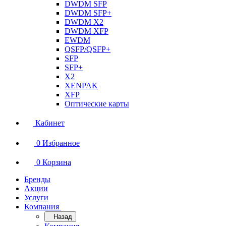
DWDM SFP
DWDM SFP+
DWDM X2
DWDM XFP
EWDM
QSFP/QSFP+
SFP
SFP+
X2
XENPAK
XFP
Оптические карты
Кабинет
0
Избранное
0
Корзина
Бренды
Акции
Услуги
Компания
Назад