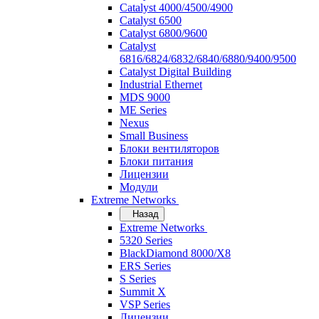
Catalyst 4000/4500/4900
Catalyst 6500
Catalyst 6800/9600
Catalyst
6816/6824/6832/6840/6880/9400/9500
Catalyst Digital Building
Industrial Ethernet
MDS 9000
ME Series
Nexus
Small Business
Блоки вентиляторов
Блоки питания
Лицензии
Модули
Extreme Networks
Назад
Extreme Networks
5320 Series
BlackDiamond 8000/X8
ERS Series
S Series
Summit X
VSP Series
Лицензии