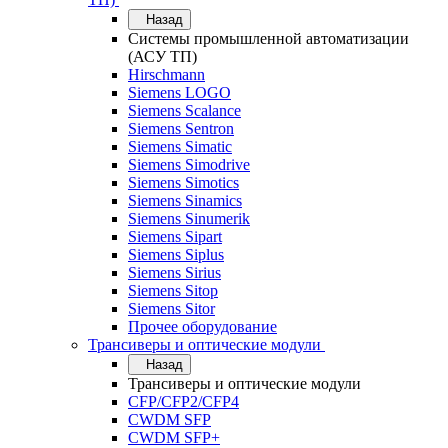
Назад
Системы промышленной автоматизации
(АСУ ТП)
Hirschmann
Siemens LOGO
Siemens Scalance
Siemens Sentron
Siemens Simatic
Siemens Simodrive
Siemens Simotics
Siemens Sinamics
Siemens Sinumerik
Siemens Sipart
Siemens Siplus
Siemens Sirius
Siemens Sitop
Siemens Sitor
Прочее оборудование
Трансиверы и оптические модули
Назад
Трансиверы и оптические модули
CFP/CFP2/CFP4
CWDM SFP
CWDM SFP+