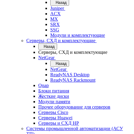
Назад
Juniper
ACX
MX
SRX
SSG
Модули и комплектующие
Серверы, СХД и комплектующие
Назад
Серверы, СХД и комплектующие
NetGear
Назад
NetGear
ReadyNAS Desktop
ReadyNAS Rackmount
Qnap
Блоки питания
Жесткие диски
Модули памяти
Прочее оборудование для серверов
Серверы Cisco
Серверы Huawei
Серверы и СХД HP
Системы промышленной автоматизации (АСУ
ТП)