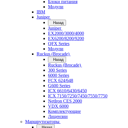
Блоки питания
Модули
IBM
Juniper
Назад
Juniper
EX2000/3000/4000
EX6200/8200/9200
QFX Series
Модули
Ruckus (Brocade)
Назад
Ruckus (Brocade)
300 Series
6000 Series
FCX 624/648
G600 Series
ICX 6610/6430/6450
ICX 7150/7250/7450/7550/7750
NetIron CES 2000
VDX 6000
Комплектующие
Лицензии
Маршрутизаторы
Назад