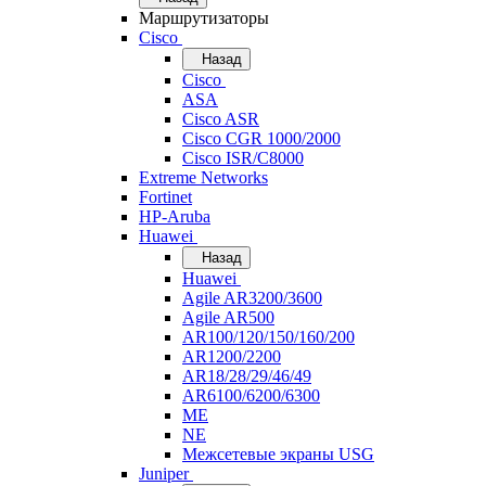
Маршрутизаторы
Cisco
Назад
Cisco
ASA
Cisco ASR
Cisco CGR 1000/2000
Cisco ISR/С8000
Extreme Networks
Fortinet
HP-Aruba
Huawei
Назад
Huawei
Agile AR3200/3600
Agile AR500
AR100/120/150/160/200
AR1200/2200
AR18/28/29/46/49
AR6100/6200/6300
ME
NE
Межсетевые экраны USG
Juniper