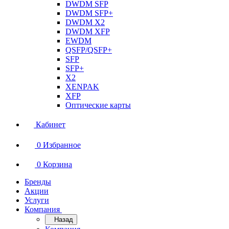
DWDM SFP
DWDM SFP+
DWDM X2
DWDM XFP
EWDM
QSFP/QSFP+
SFP
SFP+
X2
XENPAK
XFP
Оптические карты
Кабинет
0
Избранное
0
Корзина
Бренды
Акции
Услуги
Компания
Назад