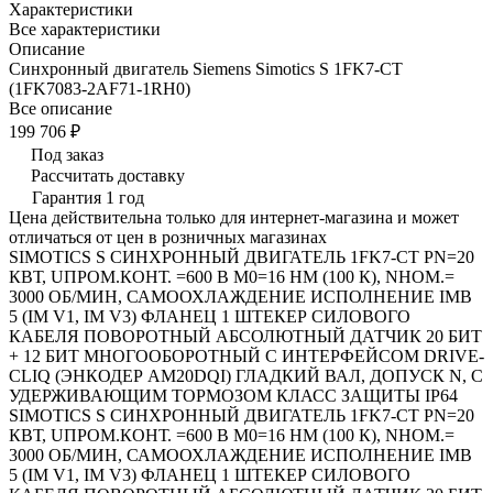
Характеристики
Все характеристики
Описание
Синхронный двигатель Siemens Simotics S 1FK7-CT
(1FK7083-2AF71-1RH0)
Все описание
199 706 ₽
Под заказ
Рассчитать доставку
Гарантия 1 год
Цена действительна только для интернет-магазина и может
отличаться от цен в розничных магазинах
SIMOTICS S СИНХРОННЫЙ ДВИГАТЕЛЬ 1FK7-CT PN=20
КВТ, UПРОМ.КОНТ. =600 В M0=16 HM (100 К), NНОМ.=
3000 ОБ/МИН, САМООХЛАЖДЕНИЕ ИСПОЛНЕНИЕ IMB
5 (IM V1, IM V3) ФЛАНЕЦ 1 ШТЕКЕР СИЛОВОГО
КАБЕЛЯ ПОВОРОТНЫЙ АБСОЛЮТНЫЙ ДАТЧИК 20 БИТ
+ 12 БИТ МНОГООБОРОТНЫЙ С ИНТЕРФЕЙСОМ DRIVE-
CLIQ (ЭНКОДЕР AM20DQI) ГЛАДКИЙ ВАЛ, ДОПУСК N, С
УДЕРЖИВАЮЩИМ ТОРМОЗОМ КЛАСС ЗАЩИТЫ IP64
SIMOTICS S СИНХРОННЫЙ ДВИГАТЕЛЬ 1FK7-CT PN=20
КВТ, UПРОМ.КОНТ. =600 В M0=16 HM (100 К), NНОМ.=
3000 ОБ/МИН, САМООХЛАЖДЕНИЕ ИСПОЛНЕНИЕ IMB
5 (IM V1, IM V3) ФЛАНЕЦ 1 ШТЕКЕР СИЛОВОГО