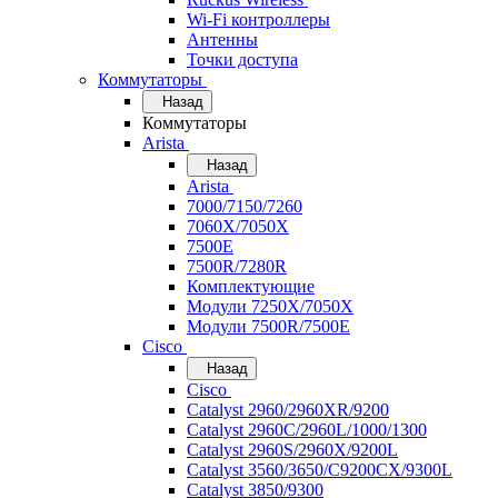
Wi-Fi контроллеры
Антенны
Точки доступа
Коммутаторы
Назад
Коммутаторы
Arista
Назад
Arista
7000/7150/7260
7060X/7050X
7500E
7500R/7280R
Комплектующие
Модули 7250X/7050X
Модули 7500R/7500E
Cisco
Назад
Cisco
Catalyst 2960/2960XR/9200
Catalyst 2960C/2960L/1000/1300
Catalyst 2960S/2960X/9200L
Catalyst 3560/3650/C9200CX/9300L
Catalyst 3850/9300