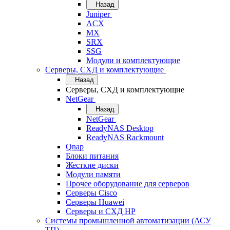
Назад
Juniper
ACX
MX
SRX
SSG
Модули и комплектующие
Серверы, СХД и комплектующие
Назад
Серверы, СХД и комплектующие
NetGear
Назад
NetGear
ReadyNAS Desktop
ReadyNAS Rackmount
Qnap
Блоки питания
Жесткие диски
Модули памяти
Прочее оборудование для серверов
Серверы Cisco
Серверы Huawei
Серверы и СХД HP
Системы промышленной автоматизации (АСУ
ТП)