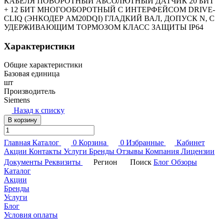
КАБЕЛЯ ПОВОРОТНЫЙ АБСОЛЮТНЫЙ ДАТЧИК 20 БИТ
+ 12 БИТ МНОГООБОРОТНЫЙ С ИНТЕРФЕЙСОМ DRIVE-
CLIQ (ЭНКОДЕР AM20DQI) ГЛАДКИЙ ВАЛ, ДОПУСК N, С
УДЕРЖИВАЮЩИМ ТОРМОЗОМ КЛАСС ЗАЩИТЫ IP64
Характеристики
Общие характеристики
Базовая единица
шт
Производитель
Siemens
Назад к списку
В корзину
Главная
Каталог
0
Корзина
0
Избранные
Кабинет
Акции
Контакты
Услуги
Бренды
Отзывы
Компания
Лицензии
Документы
Реквизиты
Регион
Поиск
Блог
Обзоры
Каталог
Акции
Бренды
Услуги
Блог
Условия оплаты