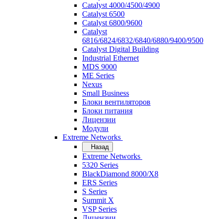
Catalyst 4000/4500/4900
Catalyst 6500
Catalyst 6800/9600
Catalyst
6816/6824/6832/6840/6880/9400/9500
Catalyst Digital Building
Industrial Ethernet
MDS 9000
ME Series
Nexus
Small Business
Блоки вентиляторов
Блоки питания
Лицензии
Модули
Extreme Networks
Назад
Extreme Networks
5320 Series
BlackDiamond 8000/X8
ERS Series
S Series
Summit X
VSP Series
Лицензии