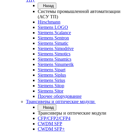
Назад
Системы промышленной автоматизации
(АСУ ТП)
Hirschmann
Siemens LOGO
Siemens Scalance
Siemens Sentron
Siemens Simatic
Siemens Simodrive
Siemens Simotics
Siemens Sinamics
Siemens Sinumerik
Siemens Sipart
Siemens Siplus
Siemens Sirius
Siemens Sitop
Siemens Sitor
Прочее оборудование
Трансиверы и оптические модули
Назад
Трансиверы и оптические модули
CFP/CFP2/CFP4
CWDM SFP
CWDM SFP+