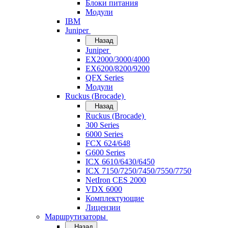
Блоки питания
Модули
IBM
Juniper
Назад
Juniper
EX2000/3000/4000
EX6200/8200/9200
QFX Series
Модули
Ruckus (Brocade)
Назад
Ruckus (Brocade)
300 Series
6000 Series
FCX 624/648
G600 Series
ICX 6610/6430/6450
ICX 7150/7250/7450/7550/7750
NetIron CES 2000
VDX 6000
Комплектующие
Лицензии
Маршрутизаторы
Назад