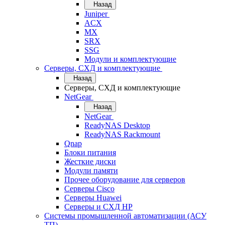
Назад
Juniper
ACX
MX
SRX
SSG
Модули и комплектующие
Серверы, СХД и комплектующие
Назад
Серверы, СХД и комплектующие
NetGear
Назад
NetGear
ReadyNAS Desktop
ReadyNAS Rackmount
Qnap
Блоки питания
Жесткие диски
Модули памяти
Прочее оборудование для серверов
Серверы Cisco
Серверы Huawei
Серверы и СХД HP
Системы промышленной автоматизации (АСУ
ТП)