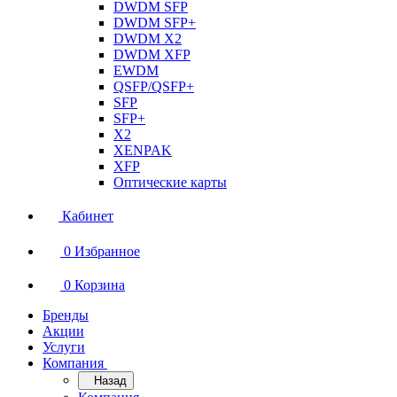
DWDM SFP
DWDM SFP+
DWDM X2
DWDM XFP
EWDM
QSFP/QSFP+
SFP
SFP+
X2
XENPAK
XFP
Оптические карты
Кабинет
0
Избранное
0
Корзина
Бренды
Акции
Услуги
Компания
Назад