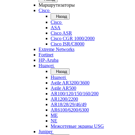
Маршрутизаторы
Cisco
Назад
Cisco
ASA
Cisco ASR
Cisco CGR 1000/2000
Cisco ISR/С8000
Extreme Networks
Fortinet
HP-Aruba
Huawei
Назад
Huawei
Agile AR3200/3600
Agile AR500
AR100/120/150/160/200
AR1200/2200
AR18/28/29/46/49
AR6100/6200/6300
ME
NE
Межсетевые экраны USG
Juniper