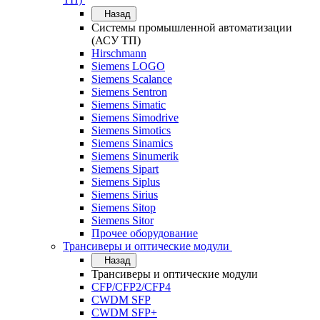
Назад
Системы промышленной автоматизации
(АСУ ТП)
Hirschmann
Siemens LOGO
Siemens Scalance
Siemens Sentron
Siemens Simatic
Siemens Simodrive
Siemens Simotics
Siemens Sinamics
Siemens Sinumerik
Siemens Sipart
Siemens Siplus
Siemens Sirius
Siemens Sitop
Siemens Sitor
Прочее оборудование
Трансиверы и оптические модули
Назад
Трансиверы и оптические модули
CFP/CFP2/CFP4
CWDM SFP
CWDM SFP+