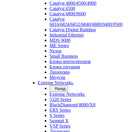
Catalyst 4000/4500/4900
Catalyst 6500
Catalyst 6800/9600
Catalyst
6816/6824/6832/6840/6880/9400/9500
Catalyst Digital Building
Industrial Ethernet
MDS 9000
ME Series
Nexus
Small Business
Блоки вентиляторов
Блоки питания
Лицензии
Модули
Extreme Networks
Назад
Extreme Networks
5320 Series
BlackDiamond 8000/X8
ERS Series
S Series
Summit X
VSP Series
Лицензии