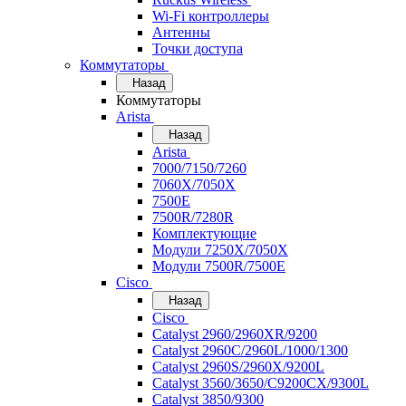
Wi-Fi контроллеры
Антенны
Точки доступа
Коммутаторы
Назад
Коммутаторы
Arista
Назад
Arista
7000/7150/7260
7060X/7050X
7500E
7500R/7280R
Комплектующие
Модули 7250X/7050X
Модули 7500R/7500E
Cisco
Назад
Cisco
Catalyst 2960/2960XR/9200
Catalyst 2960C/2960L/1000/1300
Catalyst 2960S/2960X/9200L
Catalyst 3560/3650/C9200CX/9300L
Catalyst 3850/9300