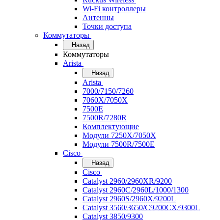
Wi-Fi контроллеры
Антенны
Точки доступа
Коммутаторы
Назад
Коммутаторы
Arista
Назад
Arista
7000/7150/7260
7060X/7050X
7500E
7500R/7280R
Комплектующие
Модули 7250X/7050X
Модули 7500R/7500E
Cisco
Назад
Cisco
Catalyst 2960/2960XR/9200
Catalyst 2960C/2960L/1000/1300
Catalyst 2960S/2960X/9200L
Catalyst 3560/3650/C9200CX/9300L
Catalyst 3850/9300