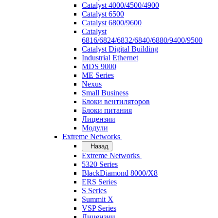
Catalyst 4000/4500/4900
Catalyst 6500
Catalyst 6800/9600
Catalyst
6816/6824/6832/6840/6880/9400/9500
Catalyst Digital Building
Industrial Ethernet
MDS 9000
ME Series
Nexus
Small Business
Блоки вентиляторов
Блоки питания
Лицензии
Модули
Extreme Networks
Назад
Extreme Networks
5320 Series
BlackDiamond 8000/X8
ERS Series
S Series
Summit X
VSP Series
Лицензии