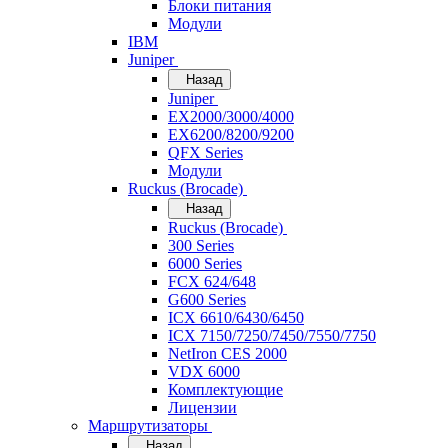
Блоки питания
Модули
IBM
Juniper
Назад
Juniper
EX2000/3000/4000
EX6200/8200/9200
QFX Series
Модули
Ruckus (Brocade)
Назад
Ruckus (Brocade)
300 Series
6000 Series
FCX 624/648
G600 Series
ICX 6610/6430/6450
ICX 7150/7250/7450/7550/7750
NetIron CES 2000
VDX 6000
Комплектующие
Лицензии
Маршрутизаторы
Назад