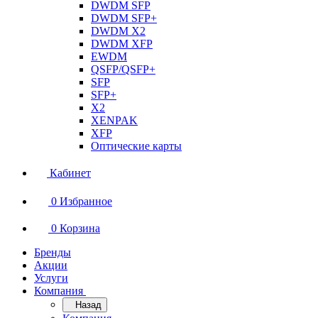
DWDM SFP
DWDM SFP+
DWDM X2
DWDM XFP
EWDM
QSFP/QSFP+
SFP
SFP+
X2
XENPAK
XFP
Оптические карты
Кабинет
0
Избранное
0
Корзина
Бренды
Акции
Услуги
Компания
Назад