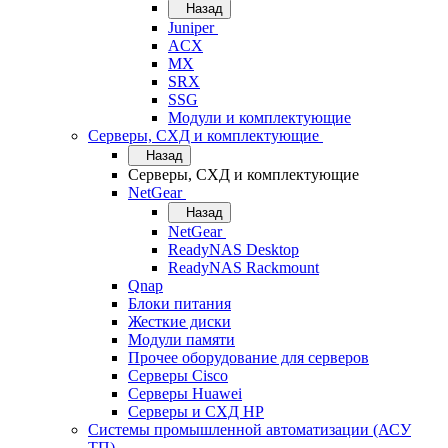
Назад
Juniper
ACX
MX
SRX
SSG
Модули и комплектующие
Серверы, СХД и комплектующие
Назад
Серверы, СХД и комплектующие
NetGear
Назад
NetGear
ReadyNAS Desktop
ReadyNAS Rackmount
Qnap
Блоки питания
Жесткие диски
Модули памяти
Прочее оборудование для серверов
Серверы Cisco
Серверы Huawei
Серверы и СХД HP
Системы промышленной автоматизации (АСУ
ТП)