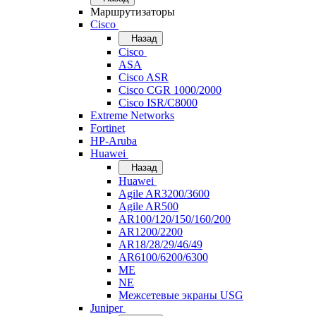
Маршрутизаторы
Cisco
Назад
Cisco
ASA
Cisco ASR
Cisco CGR 1000/2000
Cisco ISR/С8000
Extreme Networks
Fortinet
HP-Aruba
Huawei
Назад
Huawei
Agile AR3200/3600
Agile AR500
AR100/120/150/160/200
AR1200/2200
AR18/28/29/46/49
AR6100/6200/6300
ME
NE
Межсетевые экраны USG
Juniper