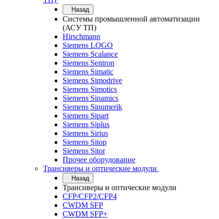
Назад
Системы промышленной автоматизации
(АСУ ТП)
Hirschmann
Siemens LOGO
Siemens Scalance
Siemens Sentron
Siemens Simatic
Siemens Simodrive
Siemens Simotics
Siemens Sinamics
Siemens Sinumerik
Siemens Sipart
Siemens Siplus
Siemens Sirius
Siemens Sitop
Siemens Sitor
Прочее оборудование
Трансиверы и оптические модули
Назад
Трансиверы и оптические модули
CFP/CFP2/CFP4
CWDM SFP
CWDM SFP+