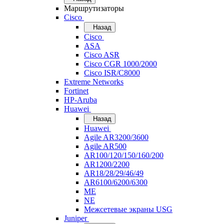
Маршрутизаторы
Cisco
Назад
Cisco
ASA
Cisco ASR
Cisco CGR 1000/2000
Cisco ISR/С8000
Extreme Networks
Fortinet
HP-Aruba
Huawei
Назад
Huawei
Agile AR3200/3600
Agile AR500
AR100/120/150/160/200
AR1200/2200
AR18/28/29/46/49
AR6100/6200/6300
ME
NE
Межсетевые экраны USG
Juniper