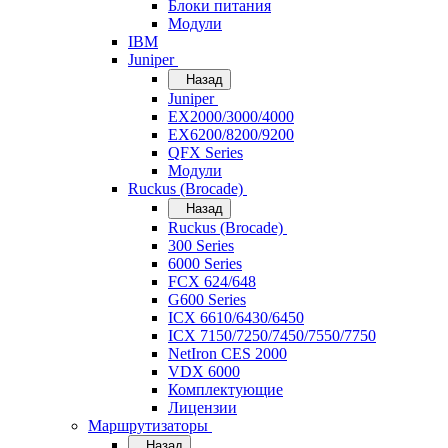
Блоки питания
Модули
IBM
Juniper
Назад
Juniper
EX2000/3000/4000
EX6200/8200/9200
QFX Series
Модули
Ruckus (Brocade)
Назад
Ruckus (Brocade)
300 Series
6000 Series
FCX 624/648
G600 Series
ICX 6610/6430/6450
ICX 7150/7250/7450/7550/7750
NetIron CES 2000
VDX 6000
Комплектующие
Лицензии
Маршрутизаторы
Назад