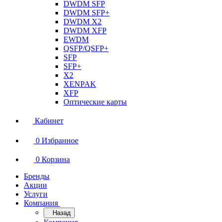
DWDM SFP
DWDM SFP+
DWDM X2
DWDM XFP
EWDM
QSFP/QSFP+
SFP
SFP+
X2
XENPAK
XFP
Оптические карты
Кабинет
0
Избранное
0
Корзина
Бренды
Акции
Услуги
Компания
Назад