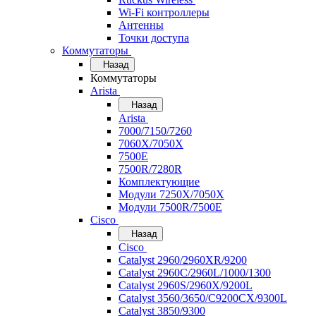
Wi-Fi контроллеры
Антенны
Точки доступа
Коммутаторы
Назад
Коммутаторы
Arista
Назад
Arista
7000/7150/7260
7060X/7050X
7500E
7500R/7280R
Комплектующие
Модули 7250X/7050X
Модули 7500R/7500E
Cisco
Назад
Cisco
Catalyst 2960/2960XR/9200
Catalyst 2960C/2960L/1000/1300
Catalyst 2960S/2960X/9200L
Catalyst 3560/3650/C9200CX/9300L
Catalyst 3850/9300