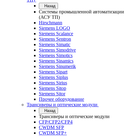
Назад
Системы промышленной автоматизации
(АСУ ТП)
Hirschmann
Siemens LOGO
Siemens Scalance
Siemens Sentron
Siemens Simatic
Siemens Simodrive
Siemens Simotics
Siemens Sinamics
Siemens Sinumerik
Siemens Sipart
Siemens Siplus
Siemens Sirius
Siemens Sitop
Siemens Sitor
Прочее оборудование
Трансиверы и оптические модули
Назад
Трансиверы и оптические модули
CFP/CFP2/CFP4
CWDM SFP
CWDM SFP+