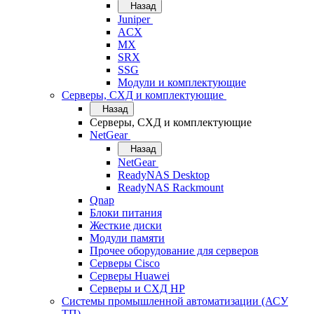
Назад
Juniper
ACX
MX
SRX
SSG
Модули и комплектующие
Серверы, СХД и комплектующие
Назад
Серверы, СХД и комплектующие
NetGear
Назад
NetGear
ReadyNAS Desktop
ReadyNAS Rackmount
Qnap
Блоки питания
Жесткие диски
Модули памяти
Прочее оборудование для серверов
Серверы Cisco
Серверы Huawei
Серверы и СХД HP
Системы промышленной автоматизации (АСУ
ТП)