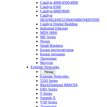
Catalyst 4000/4500/4900
Catalyst 6500
Catalyst 6800/9600
Catalyst
6816/6824/6832/6840/6880/9400/9500
Catalyst Digital Building
Industrial Ethernet
MDS 9000
ME Series
Nexus
Small Business
Блоки вентиляторов
Блоки питания
Лицензии
Модули
Extreme Networks
Назад
Extreme Networks
5320 Series
BlackDiamond 8000/X8
ERS Series
S Series
Summit X
VSP Series
Лицензии