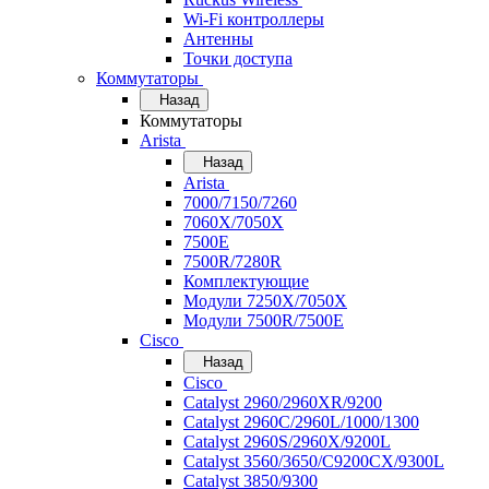
Wi-Fi контроллеры
Антенны
Точки доступа
Коммутаторы
Назад
Коммутаторы
Arista
Назад
Arista
7000/7150/7260
7060X/7050X
7500E
7500R/7280R
Комплектующие
Модули 7250X/7050X
Модули 7500R/7500E
Cisco
Назад
Cisco
Catalyst 2960/2960XR/9200
Catalyst 2960C/2960L/1000/1300
Catalyst 2960S/2960X/9200L
Catalyst 3560/3650/C9200CX/9300L
Catalyst 3850/9300