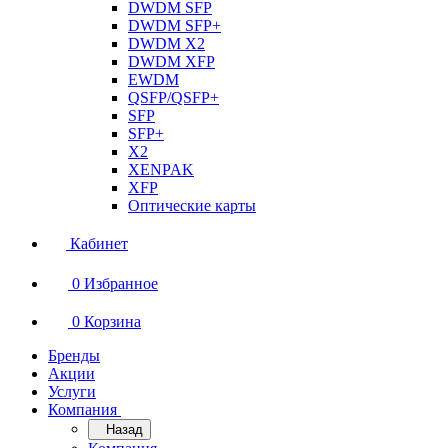
DWDM SFP
DWDM SFP+
DWDM X2
DWDM XFP
EWDM
QSFP/QSFP+
SFP
SFP+
X2
XENPAK
XFP
Оптические карты
Кабинет
0
Избранное
0
Корзина
Бренды
Акции
Услуги
Компания
Назад