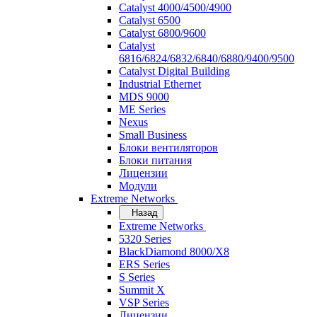
Catalyst 4000/4500/4900
Catalyst 6500
Catalyst 6800/9600
Catalyst
6816/6824/6832/6840/6880/9400/9500
Catalyst Digital Building
Industrial Ethernet
MDS 9000
ME Series
Nexus
Small Business
Блоки вентиляторов
Блоки питания
Лицензии
Модули
Extreme Networks
Назад
Extreme Networks
5320 Series
BlackDiamond 8000/X8
ERS Series
S Series
Summit X
VSP Series
Лицензии