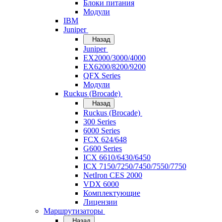
Блоки питания
Модули
IBM
Juniper
Назад
Juniper
EX2000/3000/4000
EX6200/8200/9200
QFX Series
Модули
Ruckus (Brocade)
Назад
Ruckus (Brocade)
300 Series
6000 Series
FCX 624/648
G600 Series
ICX 6610/6430/6450
ICX 7150/7250/7450/7550/7750
NetIron CES 2000
VDX 6000
Комплектующие
Лицензии
Маршрутизаторы
Назад