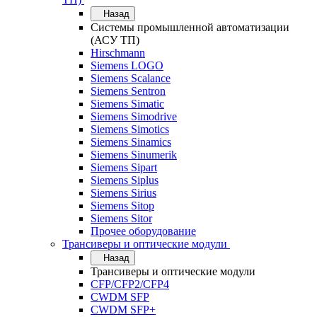
Назад
Системы промышленной автоматизации
(АСУ ТП)
Hirschmann
Siemens LOGO
Siemens Scalance
Siemens Sentron
Siemens Simatic
Siemens Simodrive
Siemens Simotics
Siemens Sinamics
Siemens Sinumerik
Siemens Sipart
Siemens Siplus
Siemens Sirius
Siemens Sitop
Siemens Sitor
Прочее оборудование
Трансиверы и оптические модули
Назад
Трансиверы и оптические модули
CFP/CFP2/CFP4
CWDM SFP
CWDM SFP+