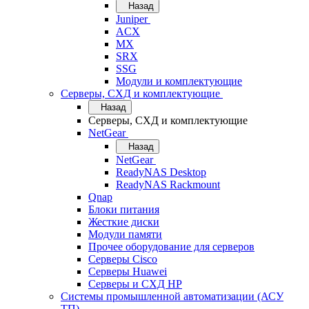
Назад
Juniper
ACX
MX
SRX
SSG
Модули и комплектующие
Серверы, СХД и комплектующие
Назад
Серверы, СХД и комплектующие
NetGear
Назад
NetGear
ReadyNAS Desktop
ReadyNAS Rackmount
Qnap
Блоки питания
Жесткие диски
Модули памяти
Прочее оборудование для серверов
Серверы Cisco
Серверы Huawei
Серверы и СХД HP
Системы промышленной автоматизации (АСУ
ТП)