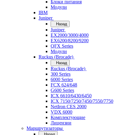
Блоки питания
Модули
IBM
Juniper
Назад
Juniper
EX2000/3000/4000
EX6200/8200/9200
QFX Series
Модули
Ruckus (Brocade)
Назад
Ruckus (Brocade)
300 Series
6000 Series
FCX 624/648
G600 Series
ICX 6610/6430/6450
ICX 7150/7250/7450/7550/7750
NetIron CES 2000
VDX 6000
Комплектующие
Лицензии
Маршрутизаторы
Назад