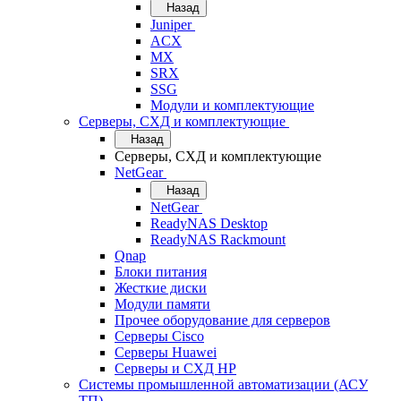
Назад
Juniper
ACX
MX
SRX
SSG
Модули и комплектующие
Серверы, СХД и комплектующие
Назад
Серверы, СХД и комплектующие
NetGear
Назад
NetGear
ReadyNAS Desktop
ReadyNAS Rackmount
Qnap
Блоки питания
Жесткие диски
Модули памяти
Прочее оборудование для серверов
Серверы Cisco
Серверы Huawei
Серверы и СХД HP
Системы промышленной автоматизации (АСУ
ТП)