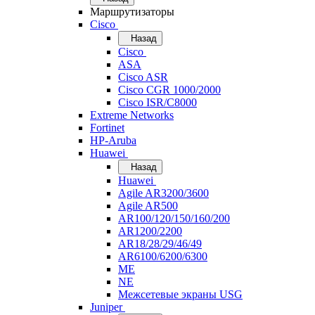
Маршрутизаторы
Cisco
Назад
Cisco
ASA
Cisco ASR
Cisco CGR 1000/2000
Cisco ISR/С8000
Extreme Networks
Fortinet
HP-Aruba
Huawei
Назад
Huawei
Agile AR3200/3600
Agile AR500
AR100/120/150/160/200
AR1200/2200
AR18/28/29/46/49
AR6100/6200/6300
ME
NE
Межсетевые экраны USG
Juniper