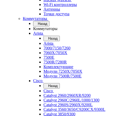
Wi-Fi контроллеры
Антенны
Точки доступа
Коммутаторы
Назад
Коммутаторы
Arista
Назад
Arista
7000/7150/7260
7060X/7050X
7500E
7500R/7280R
Комплектующие
Модули 7250X/7050X
Модули 7500R/7500E
Cisco
Назад
Cisco
Catalyst 2960/2960XR/9200
Catalyst 2960C/2960L/1000/1300
Catalyst 2960S/2960X/9200L
Catalyst 3560/3650/C9200CX/9300L
Catalyst 3850/9300