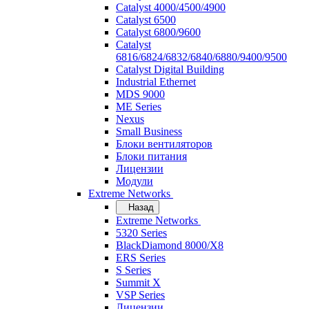
Catalyst 4000/4500/4900
Catalyst 6500
Catalyst 6800/9600
Catalyst
6816/6824/6832/6840/6880/9400/9500
Catalyst Digital Building
Industrial Ethernet
MDS 9000
ME Series
Nexus
Small Business
Блоки вентиляторов
Блоки питания
Лицензии
Модули
Extreme Networks
Назад
Extreme Networks
5320 Series
BlackDiamond 8000/X8
ERS Series
S Series
Summit X
VSP Series
Лицензии