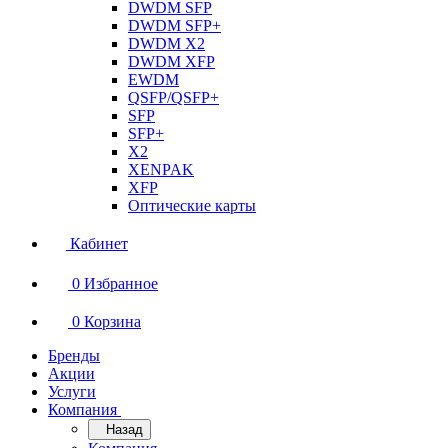
DWDM SFP
DWDM SFP+
DWDM X2
DWDM XFP
EWDM
QSFP/QSFP+
SFP
SFP+
X2
XENPAK
XFP
Оптические карты
Кабинет
0
Избранное
0
Корзина
Бренды
Акции
Услуги
Компания
Назад