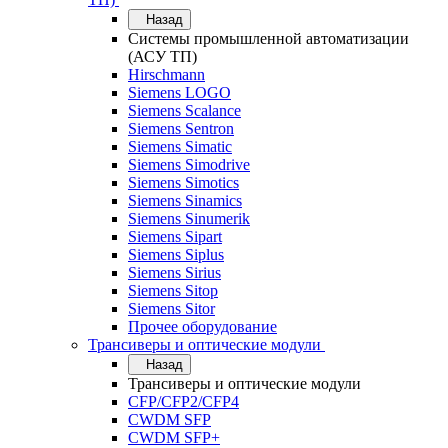
Назад
Системы промышленной автоматизации
(АСУ ТП)
Hirschmann
Siemens LOGO
Siemens Scalance
Siemens Sentron
Siemens Simatic
Siemens Simodrive
Siemens Simotics
Siemens Sinamics
Siemens Sinumerik
Siemens Sipart
Siemens Siplus
Siemens Sirius
Siemens Sitop
Siemens Sitor
Прочее оборудование
Трансиверы и оптические модули
Назад
Трансиверы и оптические модули
CFP/CFP2/CFP4
CWDM SFP
CWDM SFP+