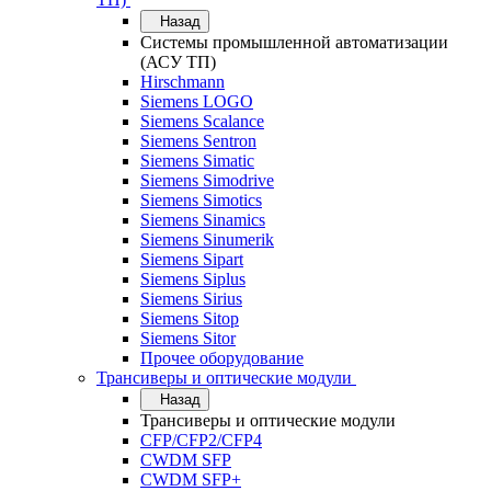
Назад
Системы промышленной автоматизации
(АСУ ТП)
Hirschmann
Siemens LOGO
Siemens Scalance
Siemens Sentron
Siemens Simatic
Siemens Simodrive
Siemens Simotics
Siemens Sinamics
Siemens Sinumerik
Siemens Sipart
Siemens Siplus
Siemens Sirius
Siemens Sitop
Siemens Sitor
Прочее оборудование
Трансиверы и оптические модули
Назад
Трансиверы и оптические модули
CFP/CFP2/CFP4
CWDM SFP
CWDM SFP+