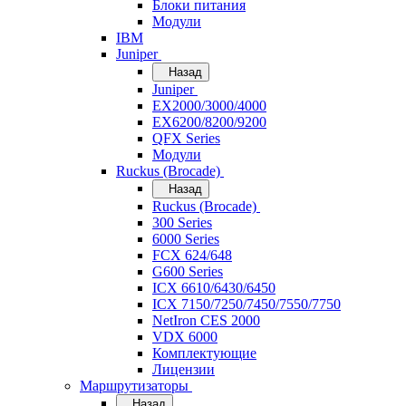
Блоки питания
Модули
IBM
Juniper
Назад
Juniper
EX2000/3000/4000
EX6200/8200/9200
QFX Series
Модули
Ruckus (Brocade)
Назад
Ruckus (Brocade)
300 Series
6000 Series
FCX 624/648
G600 Series
ICX 6610/6430/6450
ICX 7150/7250/7450/7550/7750
NetIron CES 2000
VDX 6000
Комплектующие
Лицензии
Маршрутизаторы
Назад