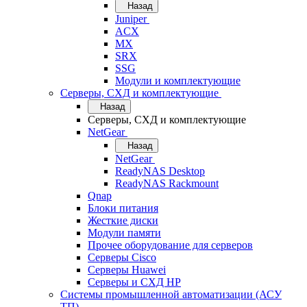
Назад
Juniper
ACX
MX
SRX
SSG
Модули и комплектующие
Серверы, СХД и комплектующие
Назад
Серверы, СХД и комплектующие
NetGear
Назад
NetGear
ReadyNAS Desktop
ReadyNAS Rackmount
Qnap
Блоки питания
Жесткие диски
Модули памяти
Прочее оборудование для серверов
Серверы Cisco
Серверы Huawei
Серверы и СХД HP
Системы промышленной автоматизации (АСУ
ТП)