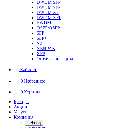
DWDM SFP
DWDM SFP+
DWDM X2
DWDM XFP
EWDM
QSFP/QSFP+
SFP
SFP+
X2
XENPAK
XFP
Оптические карты
Кабинет
0
Избранное
0
Корзина
Бренды
Акции
Услуги
Компания
Назад