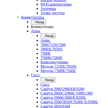
Wi-Fi контроллеры
Антенны
Точки доступа
Коммутаторы
Назад
Коммутаторы
Arista
Назад
Arista
7000/7150/7260
7060X/7050X
7500E
7500R/7280R
Комплектующие
Модули 7250X/7050X
Модули 7500R/7500E
Cisco
Назад
Cisco
Catalyst 2960/2960XR/9200
Catalyst 2960C/2960L/1000/1300
Catalyst 2960S/2960X/9200L
Catalyst 3560/3650/C9200CX/9300L
Catalyst 3850/9300