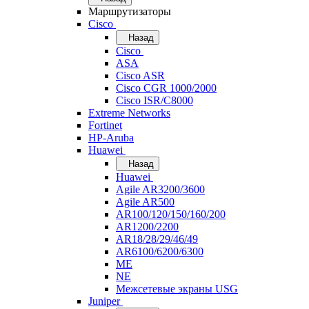
Маршрутизаторы
Cisco
Назад
Cisco
ASA
Cisco ASR
Cisco CGR 1000/2000
Cisco ISR/С8000
Extreme Networks
Fortinet
HP-Aruba
Huawei
Назад
Huawei
Agile AR3200/3600
Agile AR500
AR100/120/150/160/200
AR1200/2200
AR18/28/29/46/49
AR6100/6200/6300
ME
NE
Межсетевые экраны USG
Juniper