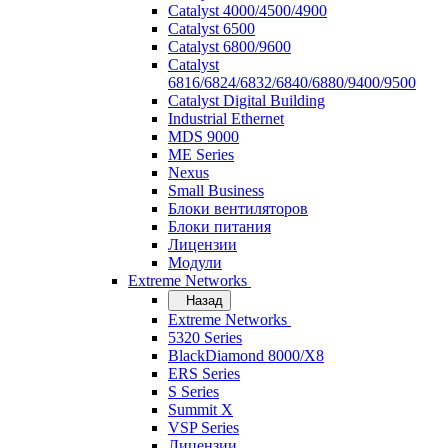
Catalyst 4000/4500/4900
Catalyst 6500
Catalyst 6800/9600
Catalyst
6816/6824/6832/6840/6880/9400/9500
Catalyst Digital Building
Industrial Ethernet
MDS 9000
ME Series
Nexus
Small Business
Блоки вентиляторов
Блоки питания
Лицензии
Модули
Extreme Networks
Назад
Extreme Networks
5320 Series
BlackDiamond 8000/X8
ERS Series
S Series
Summit X
VSP Series
Лицензии