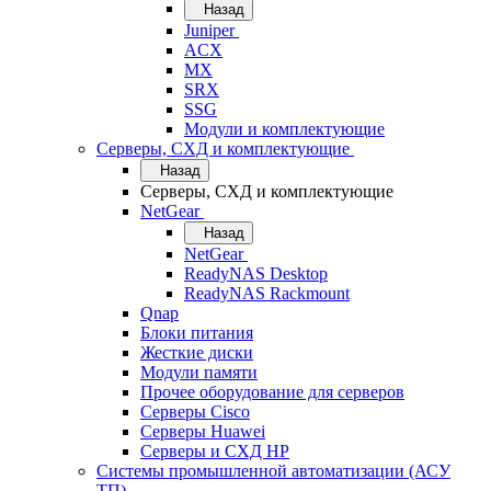
Назад
Juniper
ACX
MX
SRX
SSG
Модули и комплектующие
Серверы, СХД и комплектующие
Назад
Серверы, СХД и комплектующие
NetGear
Назад
NetGear
ReadyNAS Desktop
ReadyNAS Rackmount
Qnap
Блоки питания
Жесткие диски
Модули памяти
Прочее оборудование для серверов
Серверы Cisco
Серверы Huawei
Серверы и СХД HP
Системы промышленной автоматизации (АСУ
ТП)