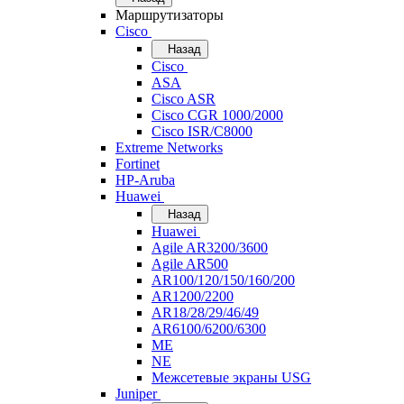
Маршрутизаторы
Cisco
Назад
Cisco
ASA
Cisco ASR
Cisco CGR 1000/2000
Cisco ISR/С8000
Extreme Networks
Fortinet
HP-Aruba
Huawei
Назад
Huawei
Agile AR3200/3600
Agile AR500
AR100/120/150/160/200
AR1200/2200
AR18/28/29/46/49
AR6100/6200/6300
ME
NE
Межсетевые экраны USG
Juniper