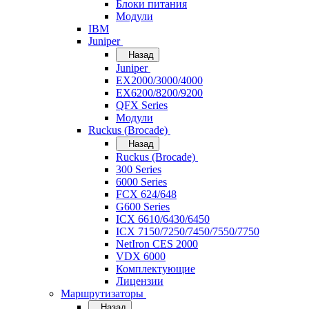
Блоки питания
Модули
IBM
Juniper
Назад
Juniper
EX2000/3000/4000
EX6200/8200/9200
QFX Series
Модули
Ruckus (Brocade)
Назад
Ruckus (Brocade)
300 Series
6000 Series
FCX 624/648
G600 Series
ICX 6610/6430/6450
ICX 7150/7250/7450/7550/7750
NetIron CES 2000
VDX 6000
Комплектующие
Лицензии
Маршрутизаторы
Назад