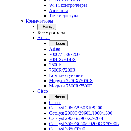
Wi-Fi контроллеры
Антенны
Точки доступа
Коммутаторы
Назад
Коммутаторы
Arista
Назад
Arista
7000/7150/7260
7060X/7050X
7500E
7500R/7280R
Комплектующие
Модули 7250X/7050X
Модули 7500R/7500E
Cisco
Назад
Cisco
Catalyst 2960/2960XR/9200
Catalyst 2960C/2960L/1000/1300
Catalyst 2960S/2960X/9200L
Catalyst 3560/3650/C9200CX/9300L
Catalyst 3850/9300