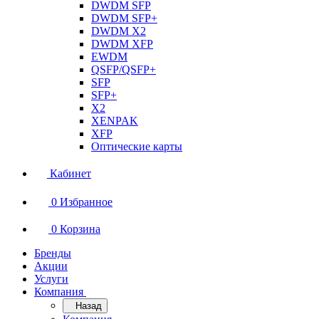
DWDM SFP
DWDM SFP+
DWDM X2
DWDM XFP
EWDM
QSFP/QSFP+
SFP
SFP+
X2
XENPAK
XFP
Оптические карты
Кабинет
0
Избранное
0
Корзина
Бренды
Акции
Услуги
Компания
Назад