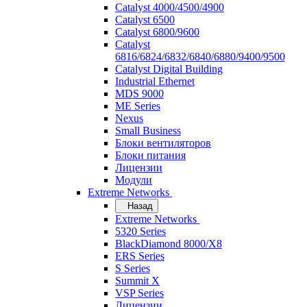
Catalyst 4000/4500/4900
Catalyst 6500
Catalyst 6800/9600
Catalyst
6816/6824/6832/6840/6880/9400/9500
Catalyst Digital Building
Industrial Ethernet
MDS 9000
ME Series
Nexus
Small Business
Блоки вентиляторов
Блоки питания
Лицензии
Модули
Extreme Networks
Назад
Extreme Networks
5320 Series
BlackDiamond 8000/X8
ERS Series
S Series
Summit X
VSP Series
Лицензии