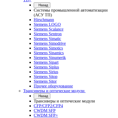
Назад
Системы промышленной автоматизации
(АСУ ТП)
Hirschmann
Siemens LOGO
Siemens Scalance
Siemens Sentron
Siemens Simatic
Siemens Simodrive
Siemens Simotics
Siemens Sinamics
Siemens Sinumerik
Siemens Sipart
Siemens Siplus
Siemens Sirius
Siemens Sitop
Siemens Sitor
Прочее оборудование
Трансиверы и оптические модули
Назад
Трансиверы и оптические модули
CFP/CFP2/CFP4
CWDM SFP
CWDM SFP+