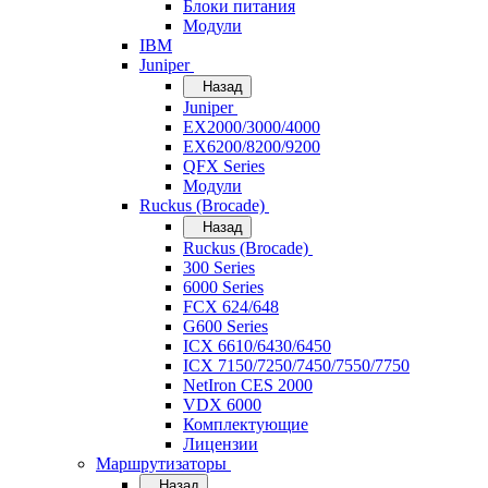
Блоки питания
Модули
IBM
Juniper
Назад
Juniper
EX2000/3000/4000
EX6200/8200/9200
QFX Series
Модули
Ruckus (Brocade)
Назад
Ruckus (Brocade)
300 Series
6000 Series
FCX 624/648
G600 Series
ICX 6610/6430/6450
ICX 7150/7250/7450/7550/7750
NetIron CES 2000
VDX 6000
Комплектующие
Лицензии
Маршрутизаторы
Назад