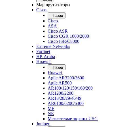
Маршрутизаторы
Cisco
Назад
Cisco
ASA
Cisco ASR
Cisco CGR 1000/2000
Cisco ISR/С8000
Extreme Networks
Fortinet
HP-Aruba
Huawei
Назад
Huawei
Agile AR3200/3600
Agile AR500
AR100/120/150/160/200
AR1200/2200
AR18/28/29/46/49
AR6100/6200/6300
ME
NE
Межсетевые экраны USG
Juniper