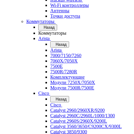
Wi-Fi контроллеры
Антенны
Точки доступа
Коммутаторы
Назад
Коммутаторы
Arista
Назад
Arista
7000/7150/7260
7060X/7050X
7500E
7500R/7280R
Комплектующие
Модули 7250X/7050X
Модули 7500R/7500E
Cisco
Назад
Cisco
Catalyst 2960/2960XR/9200
Catalyst 2960C/2960L/1000/1300
Catalyst 2960S/2960X/9200L
Catalyst 3560/3650/C9200CX/9300L
Catalyst 3850/9300