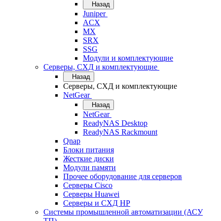
Назад
Juniper
ACX
MX
SRX
SSG
Модули и комплектующие
Серверы, СХД и комплектующие
Назад
Серверы, СХД и комплектующие
NetGear
Назад
NetGear
ReadyNAS Desktop
ReadyNAS Rackmount
Qnap
Блоки питания
Жесткие диски
Модули памяти
Прочее оборудование для серверов
Серверы Cisco
Серверы Huawei
Серверы и СХД HP
Системы промышленной автоматизации (АСУ
ТП)