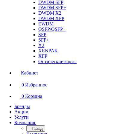
DWDM SFP
DWDM SFP+
DWDM X2
DWDM XFP
EWDM
QSFP/QSFP+
SFP
SFP+
X2
XENPAK
XFP
Оптические карты
Кабинет
0
Избранное
0
Корзина
Бренды
Акции
Услуги
Компания
Назад