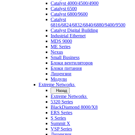
Catalyst 4000/4500/4900
Catalyst 6500
Catalyst 6800/9600
Catalyst
6816/6824/6832/6840/6880/9400/9500
Catalyst Digital Building
Industrial Ethernet
MDS 9000
ME Series
Nexus
Small Business
Блоки вентиляторов
Блоки питания
Лицензии
Модули
Extreme Networks
Назад
Extreme Networks
5320 Series
BlackDiamond 8000/X8
ERS Series
S Series
Summit X
VSP Series
Лицензии