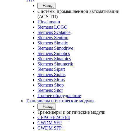
Назад
Системы промышленной автоматизации
(АСУ ТП)
Hirschmann
Siemens LOGO
Siemens Scalance
Siemens Sentron
Siemens Simatic
Siemens Simodrive
Siemens Simotics
Siemens Sinamics
Siemens Sinumerik
Siemens Sipart
Siemens Siplus
Siemens Sirius
Siemens Sitop
Siemens Sitor
Прочее оборудование
Трансиверы и оптические модули
Назад
Трансиверы и оптические модули
CFP/CFP2/CFP4
CWDM SFP
CWDM SFP+