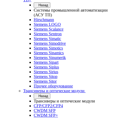
Назад
Системы промышленной автоматизации
(АСУ ТП)
Hirschmann
Siemens LOGO
Siemens Scalance
Siemens Sentron
Siemens Simatic
Siemens Simodrive
Siemens Simotics
Siemens Sinamics
Siemens Sinumerik
Siemens Sipart
Siemens Siplus
Siemens Sirius
Siemens Sitop
Siemens Sitor
Прочее оборудование
Трансиверы и оптические модули
Назад
Трансиверы и оптические модули
CFP/CFP2/CFP4
CWDM SFP
CWDM SFP+