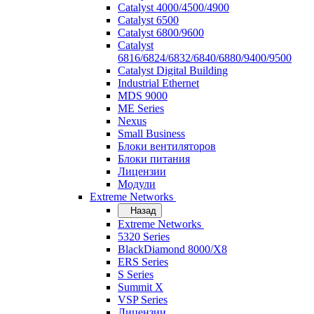
Catalyst 4000/4500/4900
Catalyst 6500
Catalyst 6800/9600
Catalyst
6816/6824/6832/6840/6880/9400/9500
Catalyst Digital Building
Industrial Ethernet
MDS 9000
ME Series
Nexus
Small Business
Блоки вентиляторов
Блоки питания
Лицензии
Модули
Extreme Networks
Назад
Extreme Networks
5320 Series
BlackDiamond 8000/X8
ERS Series
S Series
Summit X
VSP Series
Лицензии