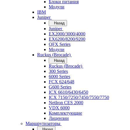
Блоки питания
Модули
IBM
Juniper
Назад
Juniper
EX2000/3000/4000
EX6200/8200/9200
QFX Series
Модули
Ruckus (Brocade)
Назад
Ruckus (Brocade)
300 Series
6000 Series
FCX 624/648
G600 Series
ICX 6610/6430/6450
ICX 7150/7250/7450/7550/7750
NetIron CES 2000
VDX 6000
Комплектующие
Лицензии
Маршрутизаторы
Назад