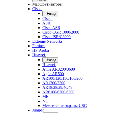
Маршрутизаторы
Cisco
Назад
Cisco
ASA
Cisco ASR
Cisco CGR 1000/2000
Cisco ISR/С8000
Extreme Networks
Fortinet
HP-Aruba
Huawei
Назад
Huawei
Agile AR3200/3600
Agile AR500
AR100/120/150/160/200
AR1200/2200
AR18/28/29/46/49
AR6100/6200/6300
ME
NE
Межсетевые экраны USG
Juniper