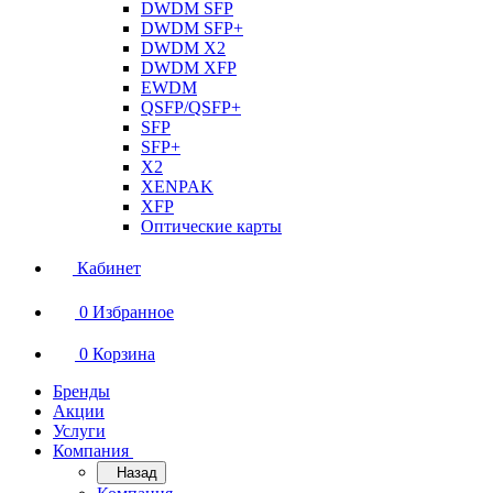
DWDM SFP
DWDM SFP+
DWDM X2
DWDM XFP
EWDM
QSFP/QSFP+
SFP
SFP+
X2
XENPAK
XFP
Оптические карты
Кабинет
0
Избранное
0
Корзина
Бренды
Акции
Услуги
Компания
Назад