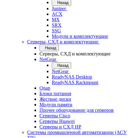
Назад
Juniper
ACX
MX
SRX
SSG
Модули и комплектующие
Серверы, СХД и комплектующие
Назад
Серверы, СХД и комплектующие
NetGear
Назад
NetGear
ReadyNAS Desktop
ReadyNAS Rackmount
Qnap
Блоки питания
Жесткие диски
Модули памяти
Прочее оборудование для серверов
Серверы Cisco
Серверы Huawei
Серверы и СХД HP
Системы промышленной автоматизации (АСУ
ТП)