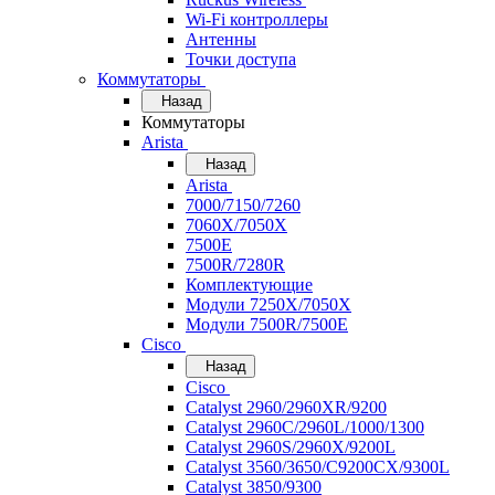
Wi-Fi контроллеры
Антенны
Точки доступа
Коммутаторы
Назад
Коммутаторы
Arista
Назад
Arista
7000/7150/7260
7060X/7050X
7500E
7500R/7280R
Комплектующие
Модули 7250X/7050X
Модули 7500R/7500E
Cisco
Назад
Cisco
Catalyst 2960/2960XR/9200
Catalyst 2960C/2960L/1000/1300
Catalyst 2960S/2960X/9200L
Catalyst 3560/3650/C9200CX/9300L
Catalyst 3850/9300