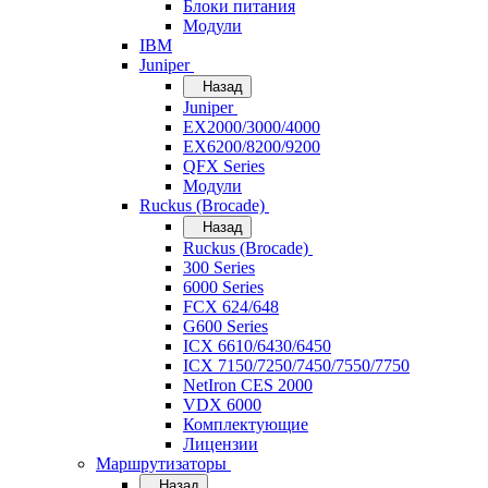
Блоки питания
Модули
IBM
Juniper
Назад
Juniper
EX2000/3000/4000
EX6200/8200/9200
QFX Series
Модули
Ruckus (Brocade)
Назад
Ruckus (Brocade)
300 Series
6000 Series
FCX 624/648
G600 Series
ICX 6610/6430/6450
ICX 7150/7250/7450/7550/7750
NetIron CES 2000
VDX 6000
Комплектующие
Лицензии
Маршрутизаторы
Назад