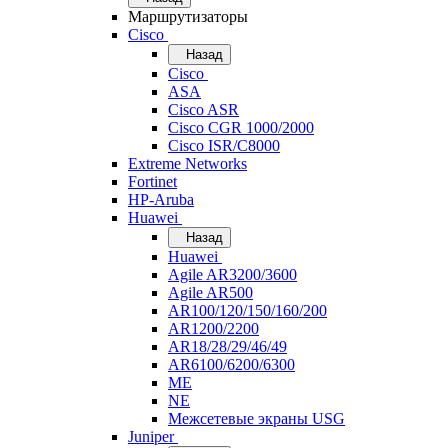
Маршрутизаторы
Cisco
Назад
Cisco
ASA
Cisco ASR
Cisco CGR 1000/2000
Cisco ISR/С8000
Extreme Networks
Fortinet
HP-Aruba
Huawei
Назад
Huawei
Agile AR3200/3600
Agile AR500
AR100/120/150/160/200
AR1200/2200
AR18/28/29/46/49
AR6100/6200/6300
ME
NE
Межсетевые экраны USG
Juniper