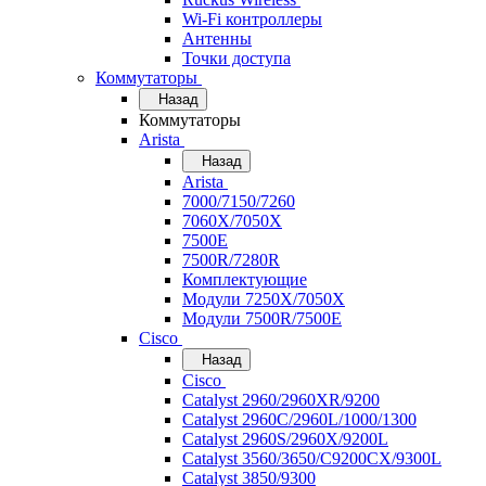
Wi-Fi контроллеры
Антенны
Точки доступа
Коммутаторы
Назад
Коммутаторы
Arista
Назад
Arista
7000/7150/7260
7060X/7050X
7500E
7500R/7280R
Комплектующие
Модули 7250X/7050X
Модули 7500R/7500E
Cisco
Назад
Cisco
Catalyst 2960/2960XR/9200
Catalyst 2960C/2960L/1000/1300
Catalyst 2960S/2960X/9200L
Catalyst 3560/3650/C9200CX/9300L
Catalyst 3850/9300