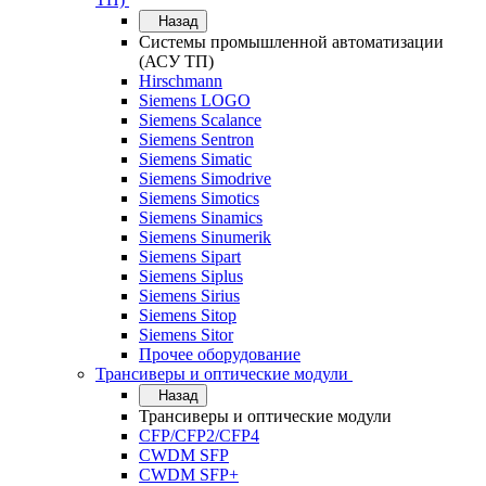
Назад
Системы промышленной автоматизации
(АСУ ТП)
Hirschmann
Siemens LOGO
Siemens Scalance
Siemens Sentron
Siemens Simatic
Siemens Simodrive
Siemens Simotics
Siemens Sinamics
Siemens Sinumerik
Siemens Sipart
Siemens Siplus
Siemens Sirius
Siemens Sitop
Siemens Sitor
Прочее оборудование
Трансиверы и оптические модули
Назад
Трансиверы и оптические модули
CFP/CFP2/CFP4
CWDM SFP
CWDM SFP+