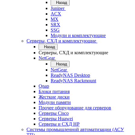
Назад
Juniper
ACX
MX
SRX
SSG
Модули и комплектующие
Серверы, СХД и комплектующие
Назад
Серверы, СХД и комплектующие
NetGear
Назад
NetGear
ReadyNAS Desktop
ReadyNAS Rackmount
Qnap
Блоки питания
Жесткие диски
Модули памяти
Прочее оборудование для серверов
Серверы Cisco
Серверы Huawei
Серверы и СХД HP
Системы промышленной автоматизации (АСУ
ТП)