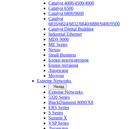
Catalyst 4000/4500/4900
Catalyst 6500
Catalyst 6800/9600
Catalyst
6816/6824/6832/6840/6880/9400/9500
Catalyst Digital Building
Industrial Ethernet
MDS 9000
ME Series
Nexus
Small Business
Блоки вентиляторов
Блоки питания
Лицензии
Модули
Extreme Networks
Назад
Extreme Networks
5320 Series
BlackDiamond 8000/X8
ERS Series
S Series
Summit X
VSP Series
Лицензии