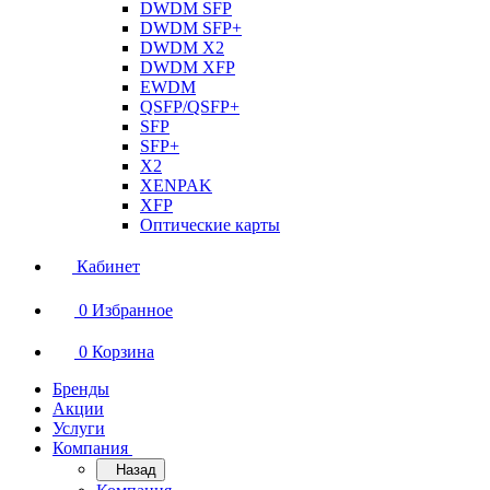
DWDM SFP
DWDM SFP+
DWDM X2
DWDM XFP
EWDM
QSFP/QSFP+
SFP
SFP+
X2
XENPAK
XFP
Оптические карты
Кабинет
0
Избранное
0
Корзина
Бренды
Акции
Услуги
Компания
Назад