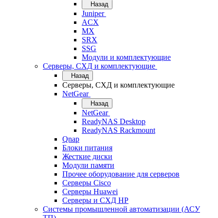
Назад
Juniper
ACX
MX
SRX
SSG
Модули и комплектующие
Серверы, СХД и комплектующие
Назад
Серверы, СХД и комплектующие
NetGear
Назад
NetGear
ReadyNAS Desktop
ReadyNAS Rackmount
Qnap
Блоки питания
Жесткие диски
Модули памяти
Прочее оборудование для серверов
Серверы Cisco
Серверы Huawei
Серверы и СХД HP
Системы промышленной автоматизации (АСУ
ТП)