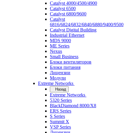
Catalyst 4000/4500/4900
Catalyst 6500
Catalyst 6800/9600
Catalyst
6816/6824/6832/6840/6880/9400/9500
Catalyst Digital Building
Industrial Ethernet
MDS 9000
ME Series
Nexus
Small Business
Блоки вентиляторов
Блоки питания
Лицензии
Модули
Extreme Networks
Назад
Extreme Networks
5320 Series
BlackDiamond 8000/X8
ERS Series
S Series
Summit X
VSP Series
Лицензии