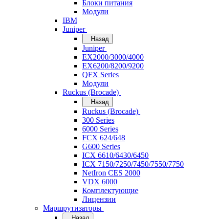
Блоки питания
Модули
IBM
Juniper
Назад
Juniper
EX2000/3000/4000
EX6200/8200/9200
QFX Series
Модули
Ruckus (Brocade)
Назад
Ruckus (Brocade)
300 Series
6000 Series
FCX 624/648
G600 Series
ICX 6610/6430/6450
ICX 7150/7250/7450/7550/7750
NetIron CES 2000
VDX 6000
Комплектующие
Лицензии
Маршрутизаторы
Назад