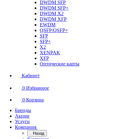
DWDM SFP
DWDM SFP+
DWDM X2
DWDM XFP
EWDM
QSFP/QSFP+
SFP
SFP+
X2
XENPAK
XFP
Оптические карты
Кабинет
0
Избранное
0
Корзина
Бренды
Акции
Услуги
Компания
Назад