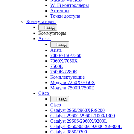
Wi-Fi контроллеры
Антенны
Точки доступа
Коммутаторы
Назад
Коммутаторы
Arista
Назад
Arista
7000/7150/7260
7060X/7050X
7500E
7500R/7280R
Комплектующие
Модули 7250X/7050X
Модули 7500R/7500E
Cisco
Назад
Cisco
Catalyst 2960/2960XR/9200
Catalyst 2960C/2960L/1000/1300
Catalyst 2960S/2960X/9200L
Catalyst 3560/3650/C9200CX/9300L
Catalyst 3850/9300