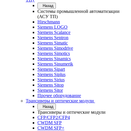
Назад
Системы промышленной автоматизации
(АСУ ТП)
Hirschmann
Siemens LOGO
Siemens Scalance
Siemens Sentron
Siemens Simatic
Siemens Simodrive
Siemens Simotics
Siemens Sinamics
Siemens Sinumerik
Siemens Sipart
Siemens Siplus
Siemens Sirius
Siemens Sitop
Siemens Sitor
Прочее оборудование
Трансиверы и оптические модули
Назад
Трансиверы и оптические модули
CFP/CFP2/CFP4
CWDM SFP
CWDM SFP+