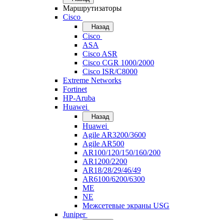
Маршрутизаторы
Cisco
Назад
Cisco
ASA
Cisco ASR
Cisco CGR 1000/2000
Cisco ISR/С8000
Extreme Networks
Fortinet
HP-Aruba
Huawei
Назад
Huawei
Agile AR3200/3600
Agile AR500
AR100/120/150/160/200
AR1200/2200
AR18/28/29/46/49
AR6100/6200/6300
ME
NE
Межсетевые экраны USG
Juniper