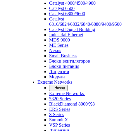
Catalyst 4000/4500/4900
Catalyst 6500
Catalyst 6800/9600
Catalyst
6816/6824/6832/6840/6880/9400/9500
Catalyst Digital Building
Industrial Ethernet
MDS 9000
ME Series
Nexus
Small Business
Блоки вентиляторов
Блоки питания
Лицензии
Модули
Extreme Networks
Назад
Extreme Networks
5320 Series
BlackDiamond 8000/X8
ERS Series
S Series
Summit X
VSP Series
Лицензии