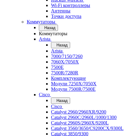
Wi-Fi контроллеры
Антенны
Точки доступа
Коммутаторы
Назад
Коммутаторы
Arista
Назад
Arista
7000/7150/7260
7060X/7050X
7500E
7500R/7280R
Комплектующие
Модули 7250X/7050X
Модули 7500R/7500E
Cisco
Назад
Cisco
Catalyst 2960/2960XR/9200
Catalyst 2960C/2960L/1000/1300
Catalyst 2960S/2960X/9200L
Catalyst 3560/3650/C9200CX/9300L
Catalyst 3850/9300