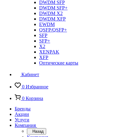
DWDM SFP
DWDM SFP+
DWDM X2
DWDM XFP
EWDM
QSFP/QSFP+
SFP
SFP+
X2
XENPAK
XFP
Оптические карты
Кабинет
0
Избранное
0
Корзина
Бренды
Акции
Услуги
Компания
Назад