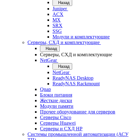
Назад
Juniper
ACX
MX
SRX
SSG
Модули и комплектующие
Серверы, СХД и комплектующие
Назад
Серверы, СХД и комплектующие
NetGear
Назад
NetGear
ReadyNAS Desktop
ReadyNAS Rackmount
Qnap
Блоки питания
Жесткие диски
Модули памяти
Прочее оборудование для серверов
Серверы Cisco
Серверы Huawei
Серверы и СХД HP
Системы промышленной автоматизации (АСУ
ТП)