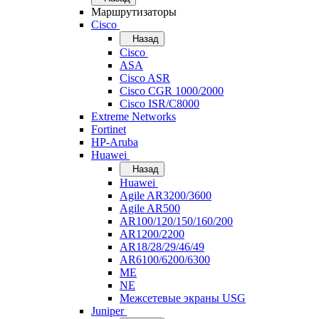
Маршрутизаторы
Cisco
Назад
Cisco
ASA
Cisco ASR
Cisco CGR 1000/2000
Cisco ISR/С8000
Extreme Networks
Fortinet
HP-Aruba
Huawei
Назад
Huawei
Agile AR3200/3600
Agile AR500
AR100/120/150/160/200
AR1200/2200
AR18/28/29/46/49
AR6100/6200/6300
ME
NE
Межсетевые экраны USG
Juniper