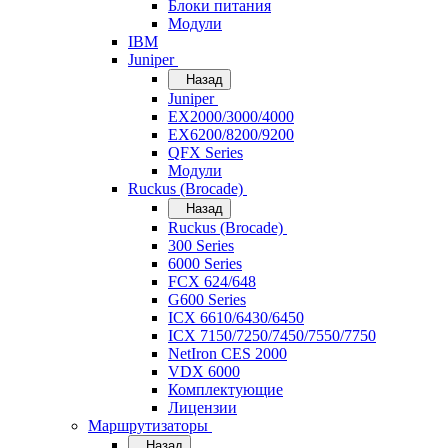
Блоки питания
Модули
IBM
Juniper
Назад
Juniper
EX2000/3000/4000
EX6200/8200/9200
QFX Series
Модули
Ruckus (Brocade)
Назад
Ruckus (Brocade)
300 Series
6000 Series
FCX 624/648
G600 Series
ICX 6610/6430/6450
ICX 7150/7250/7450/7550/7750
NetIron CES 2000
VDX 6000
Комплектующие
Лицензии
Маршрутизаторы
Назад