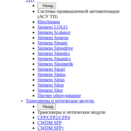
Назад
Системы промышленной автоматизации
(АСУ ТП)
Hirschmann
Siemens LOGO
Siemens Scalance
Siemens Sentron
Siemens Simatic
Siemens Simodrive
Siemens Simotics
Siemens Sinamics
Siemens Sinumerik
Siemens Sipart
Siemens Siplus
Siemens Sirius
Siemens Sitop
Siemens Sitor
Прочее оборудование
Трансиверы и оптические модули
Назад
Трансиверы и оптические модули
CFP/CFP2/CFP4
CWDM SFP
CWDM SFP+