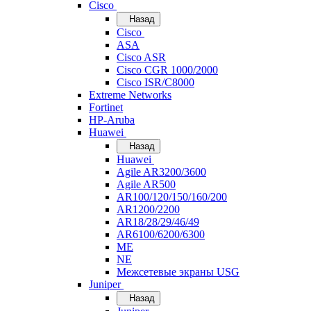
Cisco
Назад
Cisco
ASA
Cisco ASR
Cisco CGR 1000/2000
Cisco ISR/С8000
Extreme Networks
Fortinet
HP-Aruba
Huawei
Назад
Huawei
Agile AR3200/3600
Agile AR500
AR100/120/150/160/200
AR1200/2200
AR18/28/29/46/49
AR6100/6200/6300
ME
NE
Межсетевые экраны USG
Juniper
Назад