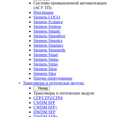
Системы промышленной автоматизации
(АСУ ТП)
Hirschmann
Siemens LOGO
Siemens Scalance
Siemens Sentron
Siemens Simatic
Siemens Simodrive
Siemens Simotics
Siemens Sinamics
Siemens Sinumerik
Siemens Sipart
Siemens Siplus
Siemens Sirius
Siemens Sitop
Siemens Sitor
Прочее оборудование
Трансиверы и оптические модули
Назад
Трансиверы и оптические модули
CFP/CFP2/CFP4
CWDM SFP
CWDM SFP+
DWDM SFP
DWDM SFP+