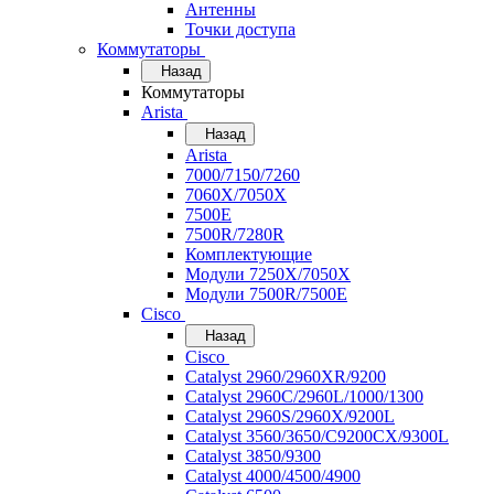
Антенны
Точки доступа
Коммутаторы
Назад
Коммутаторы
Arista
Назад
Arista
7000/7150/7260
7060X/7050X
7500E
7500R/7280R
Комплектующие
Модули 7250X/7050X
Модули 7500R/7500E
Cisco
Назад
Cisco
Catalyst 2960/2960XR/9200
Catalyst 2960C/2960L/1000/1300
Catalyst 2960S/2960X/9200L
Catalyst 3560/3650/C9200CX/9300L
Catalyst 3850/9300
Catalyst 4000/4500/4900