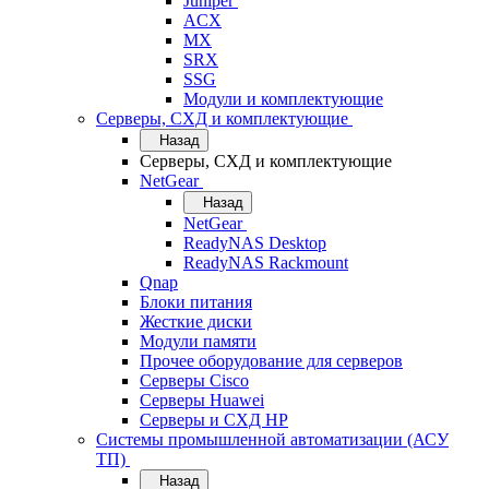
Juniper
ACX
MX
SRX
SSG
Модули и комплектующие
Серверы, СХД и комплектующие
Назад
Серверы, СХД и комплектующие
NetGear
Назад
NetGear
ReadyNAS Desktop
ReadyNAS Rackmount
Qnap
Блоки питания
Жесткие диски
Модули памяти
Прочее оборудование для серверов
Серверы Cisco
Серверы Huawei
Серверы и СХД HP
Системы промышленной автоматизации (АСУ
ТП)
Назад