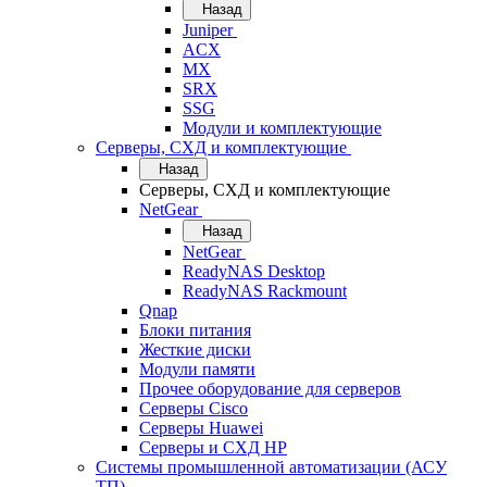
Назад
Juniper
ACX
MX
SRX
SSG
Модули и комплектующие
Серверы, СХД и комплектующие
Назад
Серверы, СХД и комплектующие
NetGear
Назад
NetGear
ReadyNAS Desktop
ReadyNAS Rackmount
Qnap
Блоки питания
Жесткие диски
Модули памяти
Прочее оборудование для серверов
Серверы Cisco
Серверы Huawei
Серверы и СХД HP
Системы промышленной автоматизации (АСУ
ТП)