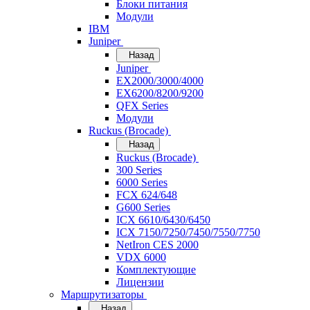
Блоки питания
Модули
IBM
Juniper
Назад
Juniper
EX2000/3000/4000
EX6200/8200/9200
QFX Series
Модули
Ruckus (Brocade)
Назад
Ruckus (Brocade)
300 Series
6000 Series
FCX 624/648
G600 Series
ICX 6610/6430/6450
ICX 7150/7250/7450/7550/7750
NetIron CES 2000
VDX 6000
Комплектующие
Лицензии
Маршрутизаторы
Назад