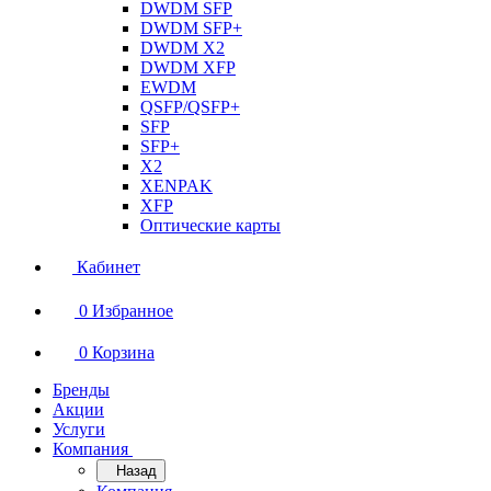
DWDM SFP
DWDM SFP+
DWDM X2
DWDM XFP
EWDM
QSFP/QSFP+
SFP
SFP+
X2
XENPAK
XFP
Оптические карты
Кабинет
0
Избранное
0
Корзина
Бренды
Акции
Услуги
Компания
Назад