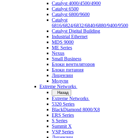
Catalyst 4000/4500/4900
Catalyst 6500
Catalyst 6800/9600
Catalyst
6816/6824/6832/6840/6880/9400/9500
Catalyst Digital Building
Industrial Ethernet
MDS 9000
ME Series
Nexus
Small Business
Блоки вентиляторов
Блоки питания
Лицензии
Модули
Extreme Networks
Назад
Extreme Networks
5320 Series
BlackDiamond 8000/X8
ERS Series
S Series
Summit X
VSP Series
Лицензии