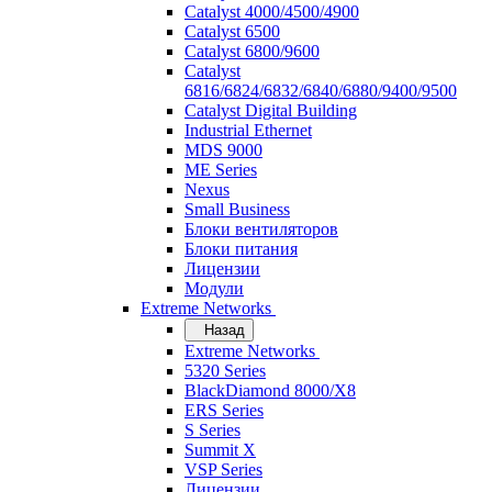
Catalyst 4000/4500/4900
Catalyst 6500
Catalyst 6800/9600
Catalyst
6816/6824/6832/6840/6880/9400/9500
Catalyst Digital Building
Industrial Ethernet
MDS 9000
ME Series
Nexus
Small Business
Блоки вентиляторов
Блоки питания
Лицензии
Модули
Extreme Networks
Назад
Extreme Networks
5320 Series
BlackDiamond 8000/X8
ERS Series
S Series
Summit X
VSP Series
Лицензии