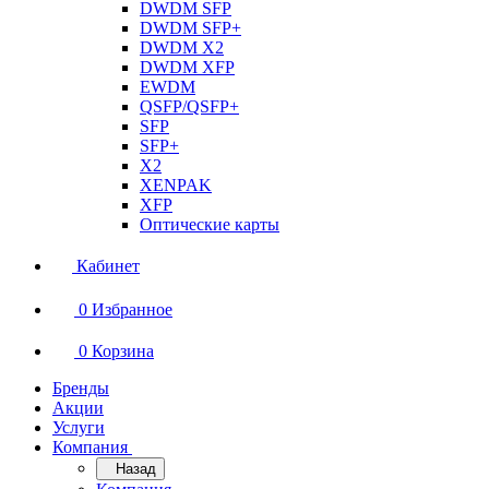
DWDM SFP
DWDM SFP+
DWDM X2
DWDM XFP
EWDM
QSFP/QSFP+
SFP
SFP+
X2
XENPAK
XFP
Оптические карты
Кабинет
0
Избранное
0
Корзина
Бренды
Акции
Услуги
Компания
Назад