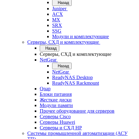
Назад
Juniper
ACX
MX
SRX
SSG
Модули и комплектующие
Серверы, СХД и комплектующие
Назад
Серверы, СХД и комплектующие
NetGear
Назад
NetGear
ReadyNAS Desktop
ReadyNAS Rackmount
Qnap
Блоки питания
Жесткие диски
Модули памяти
Прочее оборудование для серверов
Серверы Cisco
Серверы Huawei
Серверы и СХД HP
Системы промышленной автоматизации (АСУ
ТП)