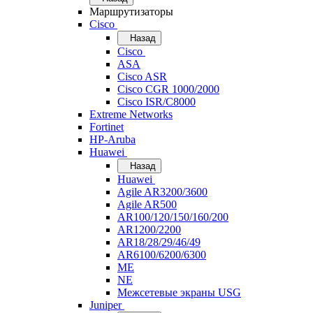
Маршрутизаторы
Cisco
Назад
Cisco
ASA
Cisco ASR
Cisco CGR 1000/2000
Cisco ISR/С8000
Extreme Networks
Fortinet
HP-Aruba
Huawei
Назад
Huawei
Agile AR3200/3600
Agile AR500
AR100/120/150/160/200
AR1200/2200
AR18/28/29/46/49
AR6100/6200/6300
ME
NE
Межсетевые экраны USG
Juniper