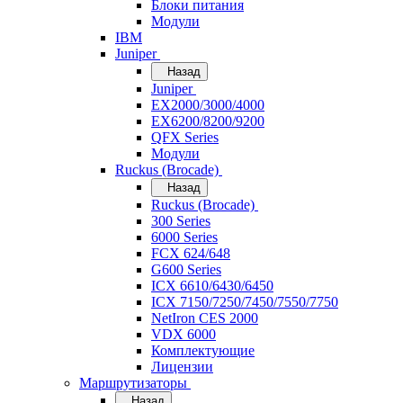
Блоки питания
Модули
IBM
Juniper
Назад
Juniper
EX2000/3000/4000
EX6200/8200/9200
QFX Series
Модули
Ruckus (Brocade)
Назад
Ruckus (Brocade)
300 Series
6000 Series
FCX 624/648
G600 Series
ICX 6610/6430/6450
ICX 7150/7250/7450/7550/7750
NetIron CES 2000
VDX 6000
Комплектующие
Лицензии
Маршрутизаторы
Назад