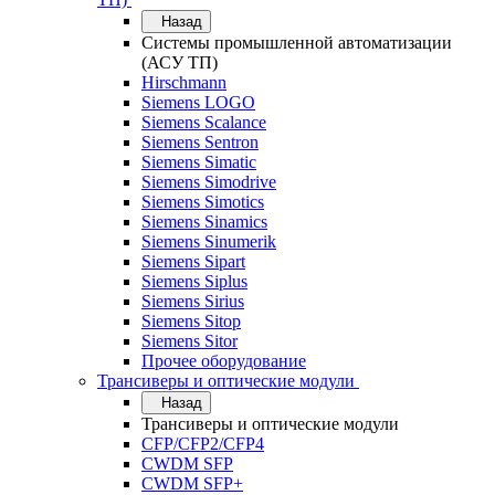
Назад
Системы промышленной автоматизации
(АСУ ТП)
Hirschmann
Siemens LOGO
Siemens Scalance
Siemens Sentron
Siemens Simatic
Siemens Simodrive
Siemens Simotics
Siemens Sinamics
Siemens Sinumerik
Siemens Sipart
Siemens Siplus
Siemens Sirius
Siemens Sitop
Siemens Sitor
Прочее оборудование
Трансиверы и оптические модули
Назад
Трансиверы и оптические модули
CFP/CFP2/CFP4
CWDM SFP
CWDM SFP+