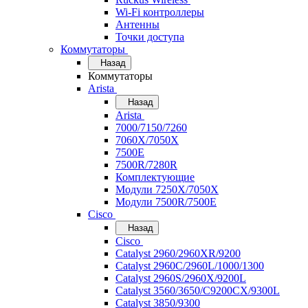
Wi-Fi контроллеры
Антенны
Точки доступа
Коммутаторы
Назад
Коммутаторы
Arista
Назад
Arista
7000/7150/7260
7060X/7050X
7500E
7500R/7280R
Комплектующие
Модули 7250X/7050X
Модули 7500R/7500E
Cisco
Назад
Cisco
Catalyst 2960/2960XR/9200
Catalyst 2960C/2960L/1000/1300
Catalyst 2960S/2960X/9200L
Catalyst 3560/3650/C9200CX/9300L
Catalyst 3850/9300