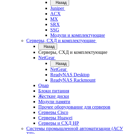
Назад
Juniper
ACX
MX
SRX
SSG
Модули и комплектующие
Серверы, СХД и комплектующие
Назад
Серверы, СХД и комплектующие
NetGear
Назад
NetGear
ReadyNAS Desktop
ReadyNAS Rackmount
Qnap
Блоки питания
Жесткие диски
Модули памяти
Прочее оборудование для серверов
Серверы Cisco
Серверы Huawei
Серверы и СХД HP
Системы промышленной автоматизации (АСУ
ТП)