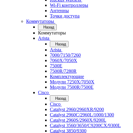
Wi-Fi контроллеры
Антенны
Точки доступа
Коммутаторы
Назад
Коммутаторы
Arista
Назад
Arista
7000/7150/7260
7060X/7050X
7500E
7500R/7280R
Комплектующие
Модули 7250X/7050X
Модули 7500R/7500E
Cisco
Назад
Cisco
Catalyst 2960/2960XR/9200
Catalyst 2960C/2960L/1000/1300
Catalyst 2960S/2960X/9200L
Catalyst 3560/3650/C9200CX/9300L
Catalyst 3850/9300