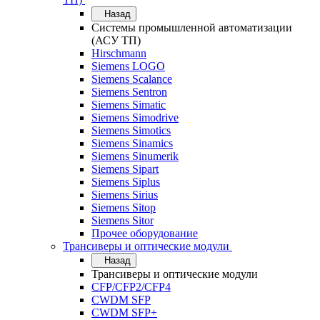
Назад
Системы промышленной автоматизации
(АСУ ТП)
Hirschmann
Siemens LOGO
Siemens Scalance
Siemens Sentron
Siemens Simatic
Siemens Simodrive
Siemens Simotics
Siemens Sinamics
Siemens Sinumerik
Siemens Sipart
Siemens Siplus
Siemens Sirius
Siemens Sitop
Siemens Sitor
Прочее оборудование
Трансиверы и оптические модули
Назад
Трансиверы и оптические модули
CFP/CFP2/CFP4
CWDM SFP
CWDM SFP+