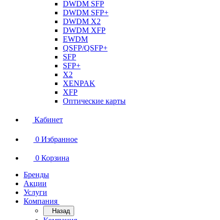
DWDM SFP
DWDM SFP+
DWDM X2
DWDM XFP
EWDM
QSFP/QSFP+
SFP
SFP+
X2
XENPAK
XFP
Оптические карты
Кабинет
0
Избранное
0
Корзина
Бренды
Акции
Услуги
Компания
Назад