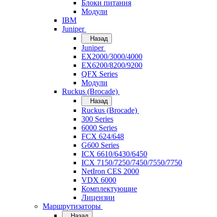
Блоки питания
Модули
IBM
Juniper
Назад
Juniper
EX2000/3000/4000
EX6200/8200/9200
QFX Series
Модули
Ruckus (Brocade)
Назад
Ruckus (Brocade)
300 Series
6000 Series
FCX 624/648
G600 Series
ICX 6610/6430/6450
ICX 7150/7250/7450/7550/7750
NetIron CES 2000
VDX 6000
Комплектующие
Лицензии
Маршрутизаторы
Назад