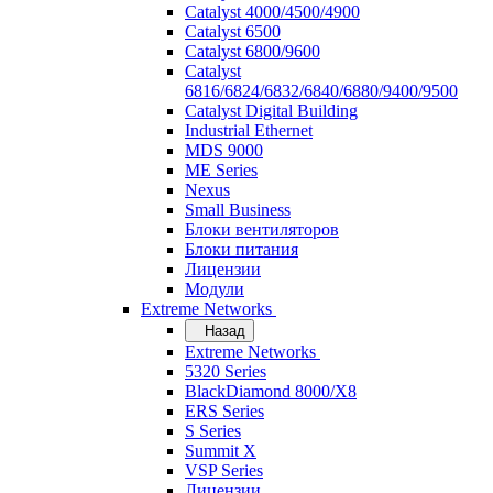
Catalyst 4000/4500/4900
Catalyst 6500
Catalyst 6800/9600
Catalyst
6816/6824/6832/6840/6880/9400/9500
Catalyst Digital Building
Industrial Ethernet
MDS 9000
ME Series
Nexus
Small Business
Блоки вентиляторов
Блоки питания
Лицензии
Модули
Extreme Networks
Назад
Extreme Networks
5320 Series
BlackDiamond 8000/X8
ERS Series
S Series
Summit X
VSP Series
Лицензии