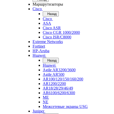
Маршрутизаторы
Cisco
Назад
Cisco
ASA
Cisco ASR
Cisco CGR 1000/2000
Cisco ISR/С8000
Extreme Networks
Fortinet
HP-Aruba
Huawei
Назад
Huawei
Agile AR3200/3600
Agile AR500
AR100/120/150/160/200
AR1200/2200
AR18/28/29/46/49
AR6100/6200/6300
ME
NE
Межсетевые экраны USG
Juniper