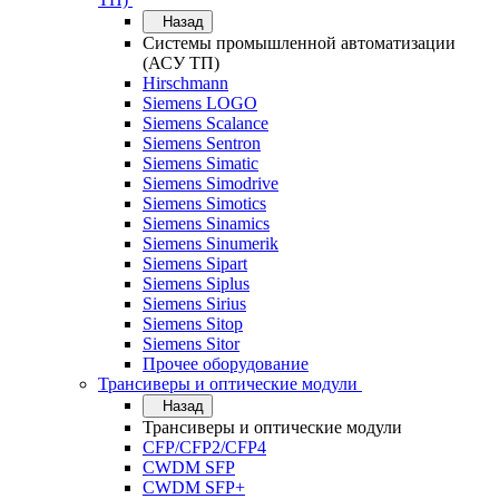
Назад
Системы промышленной автоматизации
(АСУ ТП)
Hirschmann
Siemens LOGO
Siemens Scalance
Siemens Sentron
Siemens Simatic
Siemens Simodrive
Siemens Simotics
Siemens Sinamics
Siemens Sinumerik
Siemens Sipart
Siemens Siplus
Siemens Sirius
Siemens Sitop
Siemens Sitor
Прочее оборудование
Трансиверы и оптические модули
Назад
Трансиверы и оптические модули
CFP/CFP2/CFP4
CWDM SFP
CWDM SFP+