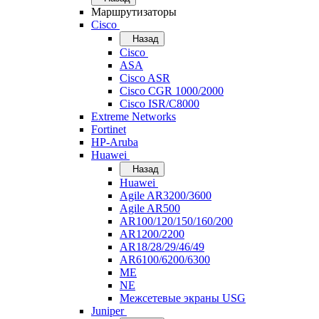
Маршрутизаторы
Cisco
Назад
Cisco
ASA
Cisco ASR
Cisco CGR 1000/2000
Cisco ISR/С8000
Extreme Networks
Fortinet
HP-Aruba
Huawei
Назад
Huawei
Agile AR3200/3600
Agile AR500
AR100/120/150/160/200
AR1200/2200
AR18/28/29/46/49
AR6100/6200/6300
ME
NE
Межсетевые экраны USG
Juniper