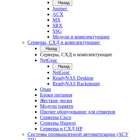
Назад
Juniper
ACX
MX
SRX
SSG
Модули и комплектующие
Серверы, СХД и комплектующие
Назад
Серверы, СХД и комплектующие
NetGear
Назад
NetGear
ReadyNAS Desktop
ReadyNAS Rackmount
Qnap
Блоки питания
Жесткие диски
Модули памяти
Прочее оборудование для серверов
Серверы Cisco
Серверы Huawei
Серверы и СХД HP
Системы промышленной автоматизации (АСУ
ТП)