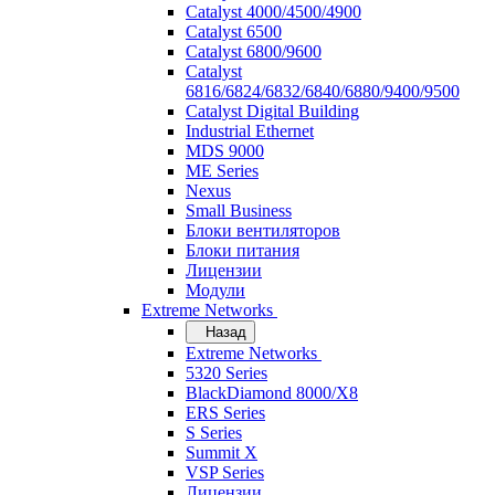
Catalyst 4000/4500/4900
Catalyst 6500
Catalyst 6800/9600
Catalyst
6816/6824/6832/6840/6880/9400/9500
Catalyst Digital Building
Industrial Ethernet
MDS 9000
ME Series
Nexus
Small Business
Блоки вентиляторов
Блоки питания
Лицензии
Модули
Extreme Networks
Назад
Extreme Networks
5320 Series
BlackDiamond 8000/X8
ERS Series
S Series
Summit X
VSP Series
Лицензии