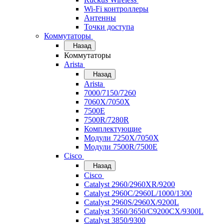
Wi-Fi контроллеры
Антенны
Точки доступа
Коммутаторы
Назад
Коммутаторы
Arista
Назад
Arista
7000/7150/7260
7060X/7050X
7500E
7500R/7280R
Комплектующие
Модули 7250X/7050X
Модули 7500R/7500E
Cisco
Назад
Cisco
Catalyst 2960/2960XR/9200
Catalyst 2960C/2960L/1000/1300
Catalyst 2960S/2960X/9200L
Catalyst 3560/3650/C9200CX/9300L
Catalyst 3850/9300