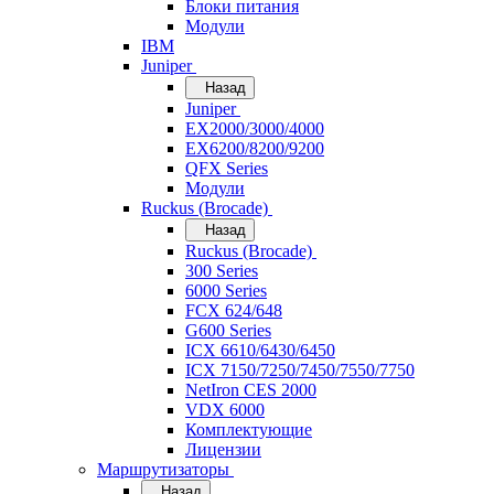
Блоки питания
Модули
IBM
Juniper
Назад
Juniper
EX2000/3000/4000
EX6200/8200/9200
QFX Series
Модули
Ruckus (Brocade)
Назад
Ruckus (Brocade)
300 Series
6000 Series
FCX 624/648
G600 Series
ICX 6610/6430/6450
ICX 7150/7250/7450/7550/7750
NetIron CES 2000
VDX 6000
Комплектующие
Лицензии
Маршрутизаторы
Назад