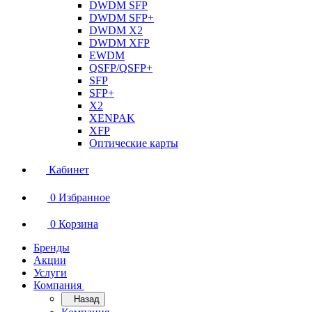
DWDM SFP
DWDM SFP+
DWDM X2
DWDM XFP
EWDM
QSFP/QSFP+
SFP
SFP+
X2
XENPAK
XFP
Оптические карты
Кабинет
0
Избранное
0
Корзина
Бренды
Акции
Услуги
Компания
Назад