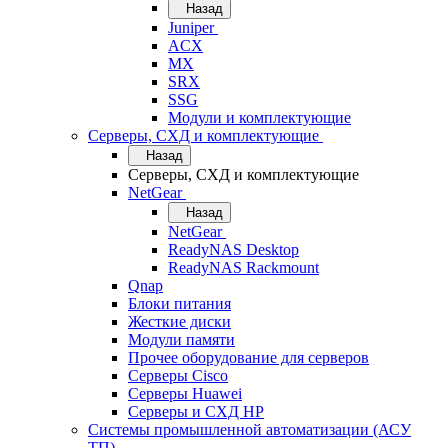
Назад
Juniper
ACX
MX
SRX
SSG
Модули и комплектующие
Серверы, СХД и комплектующие
Назад
Серверы, СХД и комплектующие
NetGear
Назад
NetGear
ReadyNAS Desktop
ReadyNAS Rackmount
Qnap
Блоки питания
Жесткие диски
Модули памяти
Прочее оборудование для серверов
Серверы Cisco
Серверы Huawei
Серверы и СХД HP
Системы промышленной автоматизации (АСУ
ТП)