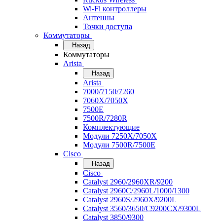
Wi-Fi контроллеры
Антенны
Точки доступа
Коммутаторы
Назад
Коммутаторы
Arista
Назад
Arista
7000/7150/7260
7060X/7050X
7500E
7500R/7280R
Комплектующие
Модули 7250X/7050X
Модули 7500R/7500E
Cisco
Назад
Cisco
Catalyst 2960/2960XR/9200
Catalyst 2960C/2960L/1000/1300
Catalyst 2960S/2960X/9200L
Catalyst 3560/3650/C9200CX/9300L
Catalyst 3850/9300