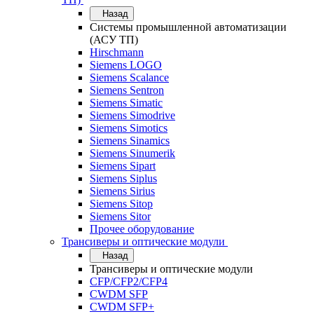
Назад
Системы промышленной автоматизации
(АСУ ТП)
Hirschmann
Siemens LOGO
Siemens Scalance
Siemens Sentron
Siemens Simatic
Siemens Simodrive
Siemens Simotics
Siemens Sinamics
Siemens Sinumerik
Siemens Sipart
Siemens Siplus
Siemens Sirius
Siemens Sitop
Siemens Sitor
Прочее оборудование
Трансиверы и оптические модули
Назад
Трансиверы и оптические модули
CFP/CFP2/CFP4
CWDM SFP
CWDM SFP+