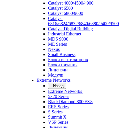
Catalyst 4000/4500/4900
Catalyst 6500
Catalyst 6800/9600
Catalyst
6816/6824/6832/6840/6880/9400/9500
Catalyst Digital Building
Industrial Ethernet
MDS 9000
ME Series
Nexus
Small Business
Блоки вентиляторов
Блоки питания
Лицензии
Модули
Extreme Networks
Назад
Extreme Networks
5320 Series
BlackDiamond 8000/X8
ERS Series
S Series
Summit X
VSP Series
Лицензии