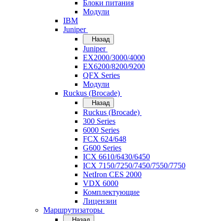
Блоки питания
Модули
IBM
Juniper
Назад
Juniper
EX2000/3000/4000
EX6200/8200/9200
QFX Series
Модули
Ruckus (Brocade)
Назад
Ruckus (Brocade)
300 Series
6000 Series
FCX 624/648
G600 Series
ICX 6610/6430/6450
ICX 7150/7250/7450/7550/7750
NetIron CES 2000
VDX 6000
Комплектующие
Лицензии
Маршрутизаторы
Назад