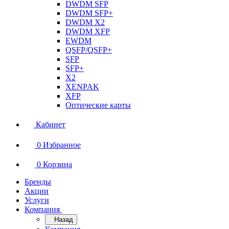
DWDM SFP
DWDM SFP+
DWDM X2
DWDM XFP
EWDM
QSFP/QSFP+
SFP
SFP+
X2
XENPAK
XFP
Оптические карты
Кабинет
0
Избранное
0
Корзина
Бренды
Акции
Услуги
Компания
Назад