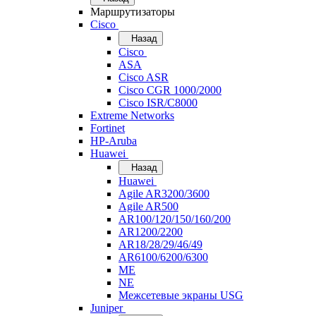
Маршрутизаторы
Cisco
Назад
Cisco
ASA
Cisco ASR
Cisco CGR 1000/2000
Cisco ISR/С8000
Extreme Networks
Fortinet
HP-Aruba
Huawei
Назад
Huawei
Agile AR3200/3600
Agile AR500
AR100/120/150/160/200
AR1200/2200
AR18/28/29/46/49
AR6100/6200/6300
ME
NE
Межсетевые экраны USG
Juniper