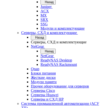
Назад
Juniper
ACX
MX
SRX
SSG
Модули и комплектующие
Серверы, СХД и комплектующие
Назад
Серверы, СХД и комплектующие
NetGear
Назад
NetGear
ReadyNAS Desktop
ReadyNAS Rackmount
Qnap
Блоки питания
Жесткие диски
Модули памяти
Прочее оборудование для серверов
Серверы Cisco
Серверы Huawei
Серверы и СХД HP
Системы промышленной автоматизации (АСУ
ТП)