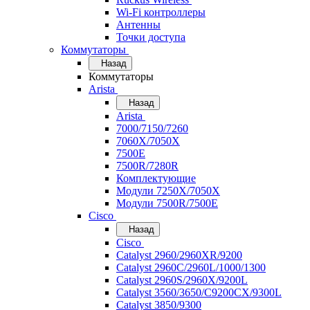
Wi-Fi контроллеры
Антенны
Точки доступа
Коммутаторы
Назад
Коммутаторы
Arista
Назад
Arista
7000/7150/7260
7060X/7050X
7500E
7500R/7280R
Комплектующие
Модули 7250X/7050X
Модули 7500R/7500E
Cisco
Назад
Cisco
Catalyst 2960/2960XR/9200
Catalyst 2960C/2960L/1000/1300
Catalyst 2960S/2960X/9200L
Catalyst 3560/3650/C9200CX/9300L
Catalyst 3850/9300