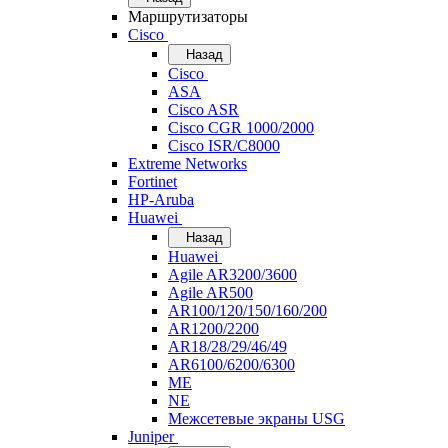
Маршрутизаторы
Cisco
Назад
Cisco
ASA
Cisco ASR
Cisco CGR 1000/2000
Cisco ISR/С8000
Extreme Networks
Fortinet
HP-Aruba
Huawei
Назад
Huawei
Agile AR3200/3600
Agile AR500
AR100/120/150/160/200
AR1200/2200
AR18/28/29/46/49
AR6100/6200/6300
ME
NE
Межсетевые экраны USG
Juniper