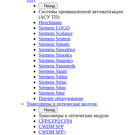
Назад
Системы промышленной автоматизации
(АСУ ТП)
Hirschmann
Siemens LOGO
Siemens Scalance
Siemens Sentron
Siemens Simatic
Siemens Simodrive
Siemens Simotics
Siemens Sinamics
Siemens Sinumerik
Siemens Sipart
Siemens Siplus
Siemens Sirius
Siemens Sitop
Siemens Sitor
Прочее оборудование
Трансиверы и оптические модули
Назад
Трансиверы и оптические модули
CFP/CFP2/CFP4
CWDM SFP
CWDM SFP+