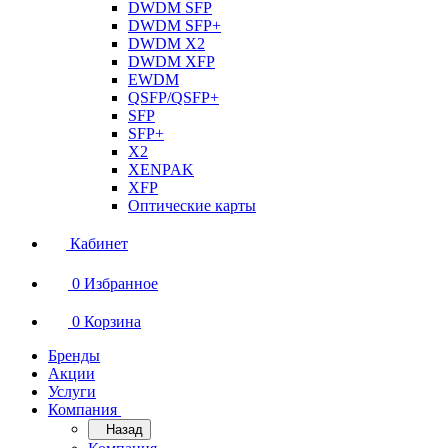
DWDM SFP
DWDM SFP+
DWDM X2
DWDM XFP
EWDM
QSFP/QSFP+
SFP
SFP+
X2
XENPAK
XFP
Оптические карты
Кабинет
0
Избранное
0
Корзина
Бренды
Акции
Услуги
Компания
Назад