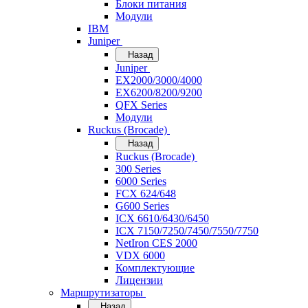
Блоки питания
Модули
IBM
Juniper
Назад
Juniper
EX2000/3000/4000
EX6200/8200/9200
QFX Series
Модули
Ruckus (Brocade)
Назад
Ruckus (Brocade)
300 Series
6000 Series
FCX 624/648
G600 Series
ICX 6610/6430/6450
ICX 7150/7250/7450/7550/7750
NetIron CES 2000
VDX 6000
Комплектующие
Лицензии
Маршрутизаторы
Назад