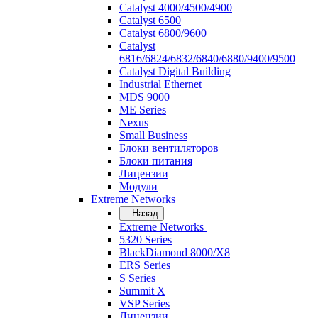
Catalyst 4000/4500/4900
Catalyst 6500
Catalyst 6800/9600
Catalyst
6816/6824/6832/6840/6880/9400/9500
Catalyst Digital Building
Industrial Ethernet
MDS 9000
ME Series
Nexus
Small Business
Блоки вентиляторов
Блоки питания
Лицензии
Модули
Extreme Networks
Назад
Extreme Networks
5320 Series
BlackDiamond 8000/X8
ERS Series
S Series
Summit X
VSP Series
Лицензии