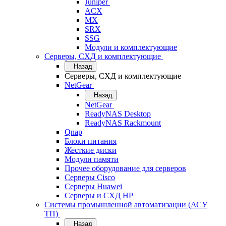
Juniper
ACX
MX
SRX
SSG
Модули и комплектующие
Серверы, СХД и комплектующие
Назад
Серверы, СХД и комплектующие
NetGear
Назад
NetGear
ReadyNAS Desktop
ReadyNAS Rackmount
Qnap
Блоки питания
Жесткие диски
Модули памяти
Прочее оборудование для серверов
Серверы Cisco
Серверы Huawei
Серверы и СХД HP
Системы промышленной автоматизации (АСУ
ТП)
Назад