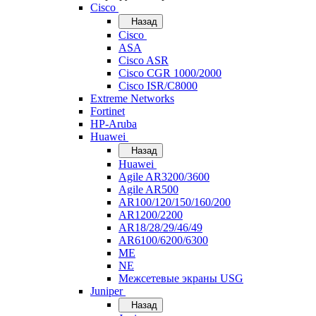
Cisco
Назад
Cisco
ASA
Cisco ASR
Cisco CGR 1000/2000
Cisco ISR/С8000
Extreme Networks
Fortinet
HP-Aruba
Huawei
Назад
Huawei
Agile AR3200/3600
Agile AR500
AR100/120/150/160/200
AR1200/2200
AR18/28/29/46/49
AR6100/6200/6300
ME
NE
Межсетевые экраны USG
Juniper
Назад