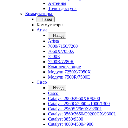
Антенны
Точки доступа
Коммутаторы
Назад
Коммутаторы
Arista
Назад
Arista
7000/7150/7260
7060X/7050X
7500E
7500R/7280R
Комплектующие
Модули 7250X/7050X
Модули 7500R/7500E
Cisco
Назад
Cisco
Catalyst 2960/2960XR/9200
Catalyst 2960C/2960L/1000/1300
Catalyst 2960S/2960X/9200L
Catalyst 3560/3650/C9200CX/9300L
Catalyst 3850/9300
Catalyst 4000/4500/4900