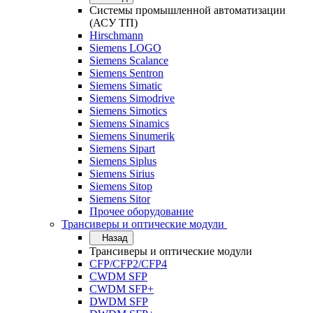
Системы промышленной автоматизации
(АСУ ТП)
Hirschmann
Siemens LOGO
Siemens Scalance
Siemens Sentron
Siemens Simatic
Siemens Simodrive
Siemens Simotics
Siemens Sinamics
Siemens Sinumerik
Siemens Sipart
Siemens Siplus
Siemens Sirius
Siemens Sitop
Siemens Sitor
Прочее оборудование
Трансиверы и оптические модули
Назад
Трансиверы и оптические модули
CFP/CFP2/CFP4
CWDM SFP
CWDM SFP+
DWDM SFP