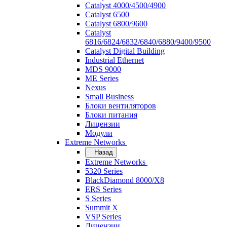
Catalyst 4000/4500/4900
Catalyst 6500
Catalyst 6800/9600
Catalyst
6816/6824/6832/6840/6880/9400/9500
Catalyst Digital Building
Industrial Ethernet
MDS 9000
ME Series
Nexus
Small Business
Блоки вентиляторов
Блоки питания
Лицензии
Модули
Extreme Networks
Назад
Extreme Networks
5320 Series
BlackDiamond 8000/X8
ERS Series
S Series
Summit X
VSP Series
Лицензии