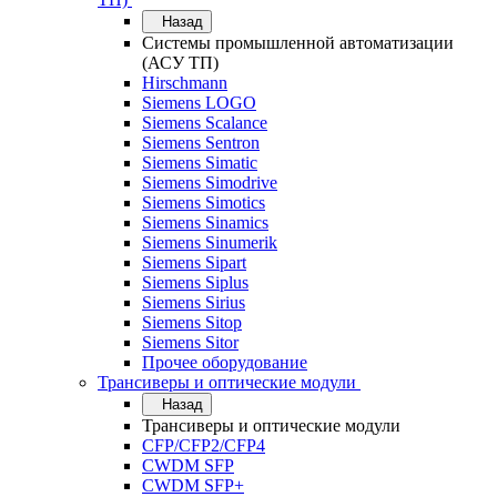
Назад
Системы промышленной автоматизации
(АСУ ТП)
Hirschmann
Siemens LOGO
Siemens Scalance
Siemens Sentron
Siemens Simatic
Siemens Simodrive
Siemens Simotics
Siemens Sinamics
Siemens Sinumerik
Siemens Sipart
Siemens Siplus
Siemens Sirius
Siemens Sitop
Siemens Sitor
Прочее оборудование
Трансиверы и оптические модули
Назад
Трансиверы и оптические модули
CFP/CFP2/CFP4
CWDM SFP
CWDM SFP+