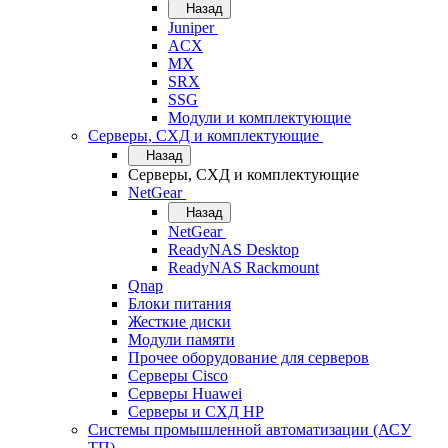
Назад
Juniper
ACX
MX
SRX
SSG
Модули и комплектующие
Серверы, СХД и комплектующие
Назад
Серверы, СХД и комплектующие
NetGear
Назад
NetGear
ReadyNAS Desktop
ReadyNAS Rackmount
Qnap
Блоки питания
Жесткие диски
Модули памяти
Прочее оборудование для серверов
Серверы Cisco
Серверы Huawei
Серверы и СХД HP
Системы промышленной автоматизации (АСУ
ТП)