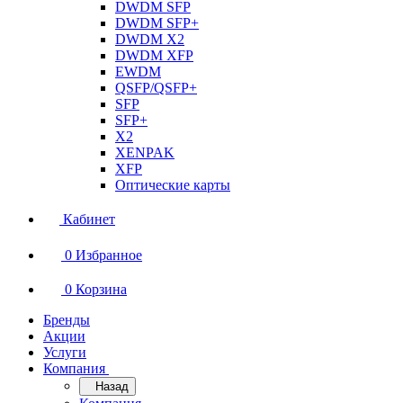
DWDM SFP
DWDM SFP+
DWDM X2
DWDM XFP
EWDM
QSFP/QSFP+
SFP
SFP+
X2
XENPAK
XFP
Оптические карты
Кабинет
0
Избранное
0
Корзина
Бренды
Акции
Услуги
Компания
Назад