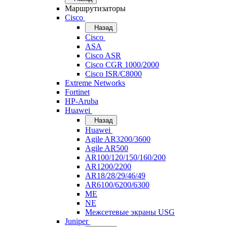
Маршрутизаторы
Cisco
Назад
Cisco
ASA
Cisco ASR
Cisco CGR 1000/2000
Cisco ISR/С8000
Extreme Networks
Fortinet
HP-Aruba
Huawei
Назад
Huawei
Agile AR3200/3600
Agile AR500
AR100/120/150/160/200
AR1200/2200
AR18/28/29/46/49
AR6100/6200/6300
ME
NE
Межсетевые экраны USG
Juniper