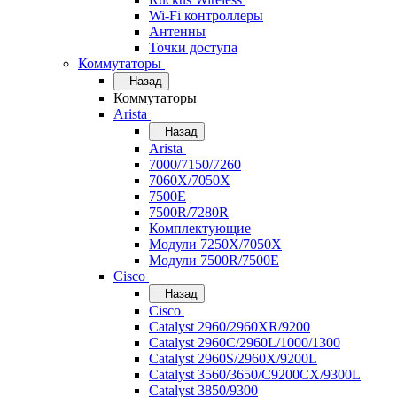
Wi-Fi контроллеры
Антенны
Точки доступа
Коммутаторы
Назад
Коммутаторы
Arista
Назад
Arista
7000/7150/7260
7060X/7050X
7500E
7500R/7280R
Комплектующие
Модули 7250X/7050X
Модули 7500R/7500E
Cisco
Назад
Cisco
Catalyst 2960/2960XR/9200
Catalyst 2960C/2960L/1000/1300
Catalyst 2960S/2960X/9200L
Catalyst 3560/3650/C9200CX/9300L
Catalyst 3850/9300