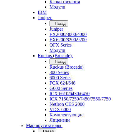
Блоки питания
Модули
IBM
Juniper
Назад
Juniper
EX2000/3000/4000
EX6200/8200/9200
QFX Series
Модули
Ruckus (Brocade)
Назад
Ruckus (Brocade)
300 Series
6000 Series
FCX 624/648
G600 Series
ICX 6610/6430/6450
ICX 7150/7250/7450/7550/7750
NetIron CES 2000
VDX 6000
Комплектующие
Лицензии
Маршрутизаторы
Назад