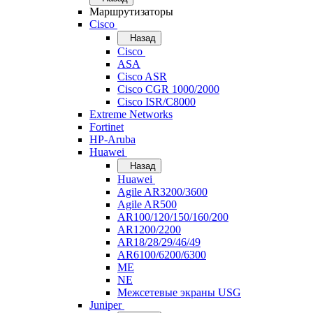
Маршрутизаторы
Cisco
Назад
Cisco
ASA
Cisco ASR
Cisco CGR 1000/2000
Cisco ISR/С8000
Extreme Networks
Fortinet
HP-Aruba
Huawei
Назад
Huawei
Agile AR3200/3600
Agile AR500
AR100/120/150/160/200
AR1200/2200
AR18/28/29/46/49
AR6100/6200/6300
ME
NE
Межсетевые экраны USG
Juniper