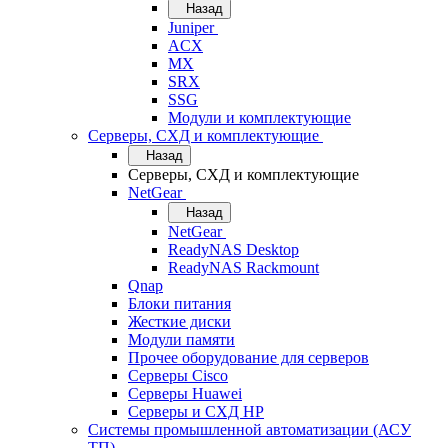
Назад
Juniper
ACX
MX
SRX
SSG
Модули и комплектующие
Серверы, СХД и комплектующие
Назад
Серверы, СХД и комплектующие
NetGear
Назад
NetGear
ReadyNAS Desktop
ReadyNAS Rackmount
Qnap
Блоки питания
Жесткие диски
Модули памяти
Прочее оборудование для серверов
Серверы Cisco
Серверы Huawei
Серверы и СХД HP
Системы промышленной автоматизации (АСУ
ТП)