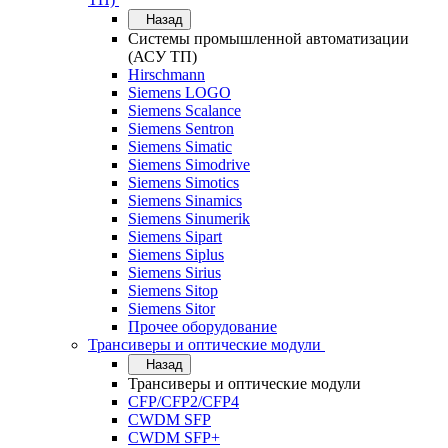
Назад
Системы промышленной автоматизации
(АСУ ТП)
Hirschmann
Siemens LOGO
Siemens Scalance
Siemens Sentron
Siemens Simatic
Siemens Simodrive
Siemens Simotics
Siemens Sinamics
Siemens Sinumerik
Siemens Sipart
Siemens Siplus
Siemens Sirius
Siemens Sitop
Siemens Sitor
Прочее оборудование
Трансиверы и оптические модули
Назад
Трансиверы и оптические модули
CFP/CFP2/CFP4
CWDM SFP
CWDM SFP+