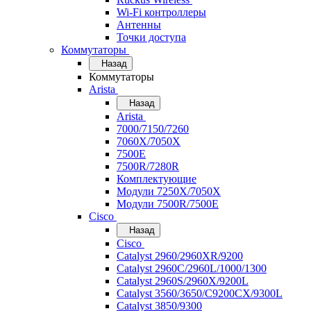
Wi-Fi контроллеры
Антенны
Точки доступа
Коммутаторы
Назад
Коммутаторы
Arista
Назад
Arista
7000/7150/7260
7060X/7050X
7500E
7500R/7280R
Комплектующие
Модули 7250X/7050X
Модули 7500R/7500E
Cisco
Назад
Cisco
Catalyst 2960/2960XR/9200
Catalyst 2960C/2960L/1000/1300
Catalyst 2960S/2960X/9200L
Catalyst 3560/3650/C9200CX/9300L
Catalyst 3850/9300