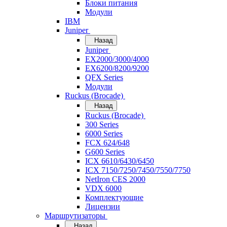
Блоки питания
Модули
IBM
Juniper
Назад
Juniper
EX2000/3000/4000
EX6200/8200/9200
QFX Series
Модули
Ruckus (Brocade)
Назад
Ruckus (Brocade)
300 Series
6000 Series
FCX 624/648
G600 Series
ICX 6610/6430/6450
ICX 7150/7250/7450/7550/7750
NetIron CES 2000
VDX 6000
Комплектующие
Лицензии
Маршрутизаторы
Назад