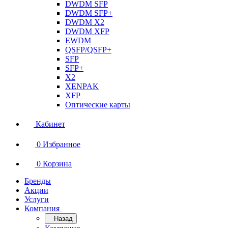
DWDM SFP
DWDM SFP+
DWDM X2
DWDM XFP
EWDM
QSFP/QSFP+
SFP
SFP+
X2
XENPAK
XFP
Оптические карты
Кабинет
0
Избранное
0
Корзина
Бренды
Акции
Услуги
Компания
Назад