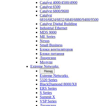
Catalyst 4000/4500/4900
Catalyst 6500
Catalyst 6800/9600
Catalyst
6816/6824/6832/6840/6880/9400/9500
Catalyst Digital Building
Industrial Ethernet
MDS 9000
ME Series
Nexus
Small Business
Блоки вентиляторов
Блоки питания
Лицензии
Модули
Extreme Networks
Назад
Extreme Networks
5320 Series
BlackDiamond 8000/X8
ERS Series
S Series
Summit X
VSP Series
Лицензии