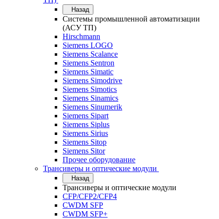
Назад
Системы промышленной автоматизации
(АСУ ТП)
Hirschmann
Siemens LOGO
Siemens Scalance
Siemens Sentron
Siemens Simatic
Siemens Simodrive
Siemens Simotics
Siemens Sinamics
Siemens Sinumerik
Siemens Sipart
Siemens Siplus
Siemens Sirius
Siemens Sitop
Siemens Sitor
Прочее оборудование
Трансиверы и оптические модули
Назад
Трансиверы и оптические модули
CFP/CFP2/CFP4
CWDM SFP
CWDM SFP+