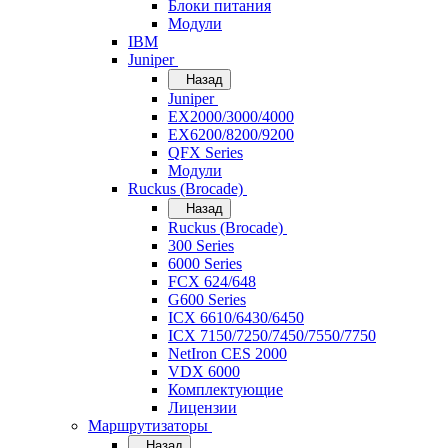
Блоки питания
Модули
IBM
Juniper
Назад
Juniper
EX2000/3000/4000
EX6200/8200/9200
QFX Series
Модули
Ruckus (Brocade)
Назад
Ruckus (Brocade)
300 Series
6000 Series
FCX 624/648
G600 Series
ICX 6610/6430/6450
ICX 7150/7250/7450/7550/7750
NetIron CES 2000
VDX 6000
Комплектующие
Лицензии
Маршрутизаторы
Назад