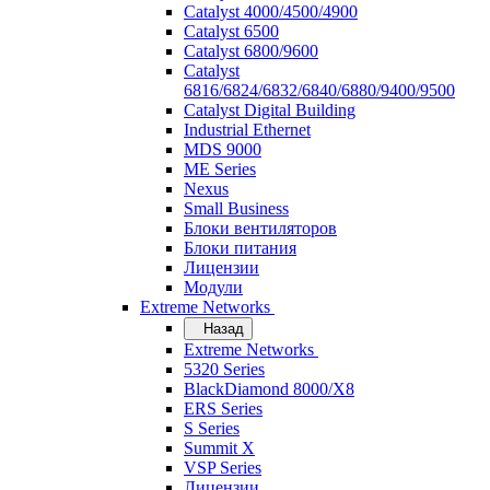
Catalyst 4000/4500/4900
Catalyst 6500
Catalyst 6800/9600
Catalyst
6816/6824/6832/6840/6880/9400/9500
Catalyst Digital Building
Industrial Ethernet
MDS 9000
ME Series
Nexus
Small Business
Блоки вентиляторов
Блоки питания
Лицензии
Модули
Extreme Networks
Назад
Extreme Networks
5320 Series
BlackDiamond 8000/X8
ERS Series
S Series
Summit X
VSP Series
Лицензии