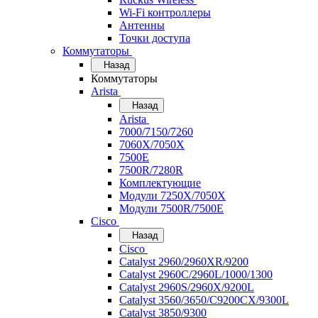
Wi-Fi контроллеры
Антенны
Точки доступа
Коммутаторы
Назад
Коммутаторы
Arista
Назад
Arista
7000/7150/7260
7060X/7050X
7500E
7500R/7280R
Комплектующие
Модули 7250X/7050X
Модули 7500R/7500E
Cisco
Назад
Cisco
Catalyst 2960/2960XR/9200
Catalyst 2960C/2960L/1000/1300
Catalyst 2960S/2960X/9200L
Catalyst 3560/3650/C9200CX/9300L
Catalyst 3850/9300