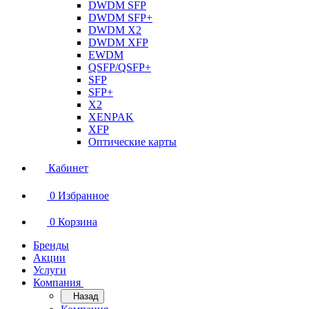
DWDM SFP
DWDM SFP+
DWDM X2
DWDM XFP
EWDM
QSFP/QSFP+
SFP
SFP+
X2
XENPAK
XFP
Оптические карты
Кабинет
0
Избранное
0
Корзина
Бренды
Акции
Услуги
Компания
Назад