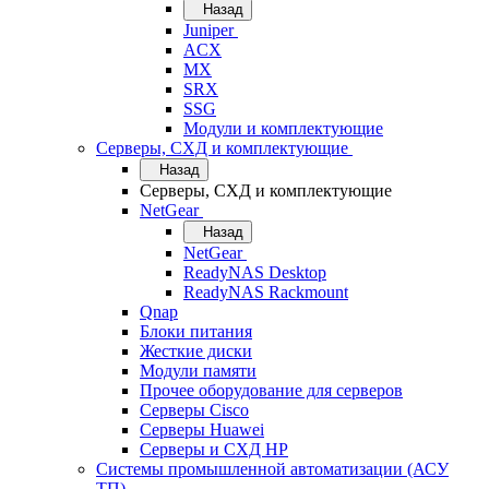
Назад
Juniper
ACX
MX
SRX
SSG
Модули и комплектующие
Серверы, СХД и комплектующие
Назад
Серверы, СХД и комплектующие
NetGear
Назад
NetGear
ReadyNAS Desktop
ReadyNAS Rackmount
Qnap
Блоки питания
Жесткие диски
Модули памяти
Прочее оборудование для серверов
Серверы Cisco
Серверы Huawei
Серверы и СХД HP
Системы промышленной автоматизации (АСУ
ТП)