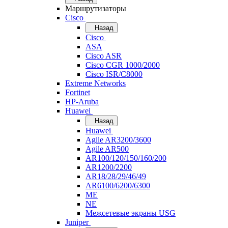
Маршрутизаторы
Cisco
Назад
Cisco
ASA
Cisco ASR
Cisco CGR 1000/2000
Cisco ISR/С8000
Extreme Networks
Fortinet
HP-Aruba
Huawei
Назад
Huawei
Agile AR3200/3600
Agile AR500
AR100/120/150/160/200
AR1200/2200
AR18/28/29/46/49
AR6100/6200/6300
ME
NE
Межсетевые экраны USG
Juniper