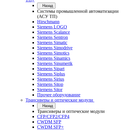
Назад
Системы промышленной автоматизации
(АСУ ТП)
Hirschmann
Siemens LOGO
Siemens Scalance
Siemens Sentron
Siemens Simatic
Siemens Simodrive
Siemens Simotics
Siemens Sinamics
Siemens Sinumerik
Siemens Sipart
Siemens Siplus
Siemens Sirius
Siemens Sitop
Siemens Sitor
Прочее оборудование
Трансиверы и оптические модули
Назад
Трансиверы и оптические модули
CFP/CFP2/CFP4
CWDM SFP
CWDM SFP+