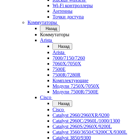
Wi-Fi контроллеры
Антенны
Точки доступа
Коммутаторы
Назад
Коммутаторы
Arista
Назад
Arista
7000/7150/7260
7060X/7050X
7500E
7500R/7280R
Комплектующие
Модули 7250X/7050X
Модули 7500R/7500E
Cisco
Назад
Cisco
Catalyst 2960/2960XR/9200
Catalyst 2960C/2960L/1000/1300
Catalyst 2960S/2960X/9200L
Catalyst 3560/3650/C9200CX/9300L
Catalyst 3850/9300