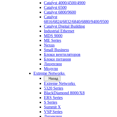
Catalyst 4000/4500/4900
Catalyst 6500
Catalyst 6800/9600
Catalyst
6816/6824/6832/6840/6880/9400/9500
Catalyst Digital Building
Industrial Ethernet
MDS 9000
ME Series
Nexus
Small Business
Блоки вентиляторов
Блоки питания
Лицензии
Модули
Extreme Networks
Назад
Extreme Networks
5320 Series
BlackDiamond 8000/X8
ERS Series
S Series
Summit X
VSP Series
Лицензии