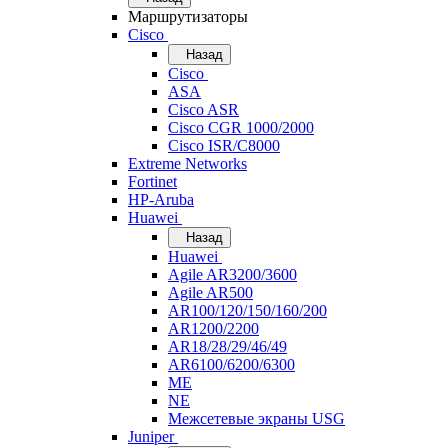
Маршрутизаторы
Cisco
Назад
Cisco
ASA
Cisco ASR
Cisco CGR 1000/2000
Cisco ISR/С8000
Extreme Networks
Fortinet
HP-Aruba
Huawei
Назад
Huawei
Agile AR3200/3600
Agile AR500
AR100/120/150/160/200
AR1200/2200
AR18/28/29/46/49
AR6100/6200/6300
ME
NE
Межсетевые экраны USG
Juniper