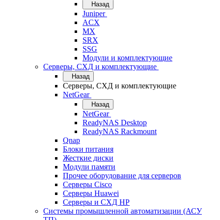
Назад
Juniper
ACX
MX
SRX
SSG
Модули и комплектующие
Серверы, СХД и комплектующие
Назад
Серверы, СХД и комплектующие
NetGear
Назад
NetGear
ReadyNAS Desktop
ReadyNAS Rackmount
Qnap
Блоки питания
Жесткие диски
Модули памяти
Прочее оборудование для серверов
Серверы Cisco
Серверы Huawei
Серверы и СХД HP
Системы промышленной автоматизации (АСУ
ТП)