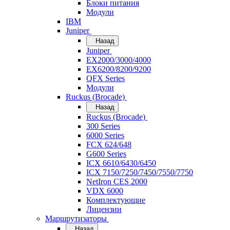
Блоки питания
Модули
IBM
Juniper
Назад
Juniper
EX2000/3000/4000
EX6200/8200/9200
QFX Series
Модули
Ruckus (Brocade)
Назад
Ruckus (Brocade)
300 Series
6000 Series
FCX 624/648
G600 Series
ICX 6610/6430/6450
ICX 7150/7250/7450/7550/7750
NetIron CES 2000
VDX 6000
Комплектующие
Лицензии
Маршрутизаторы
Назад