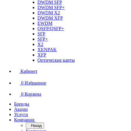
DWDM SFP
DWDM SFP+
DWDM X2
DWDM XFP
EWDM
QSFP/QSFP+
SFP
SFP+
X2
XENPAK
XFP
Оптические карты
Кабинет
0
Избранное
0
Корзина
Бренды
Акции
Услуги
Компания
Назад