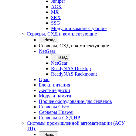
Juniper
ACX
MX
SRX
SSG
Модули и комплектующие
Серверы, СХД и комплектующие
Назад
Серверы, СХД и комплектующие
NetGear
Назад
NetGear
ReadyNAS Desktop
ReadyNAS Rackmount
Qnap
Блоки питания
Жесткие диски
Модули памяти
Прочее оборудование для серверов
Серверы Cisco
Серверы Huawei
Серверы и СХД HP
Системы промышленной автоматизации (АСУ
ТП)
Назад