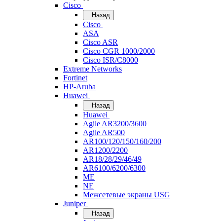
Cisco
Назад
Cisco
ASA
Cisco ASR
Cisco CGR 1000/2000
Cisco ISR/С8000
Extreme Networks
Fortinet
HP-Aruba
Huawei
Назад
Huawei
Agile AR3200/3600
Agile AR500
AR100/120/150/160/200
AR1200/2200
AR18/28/29/46/49
AR6100/6200/6300
ME
NE
Межсетевые экраны USG
Juniper
Назад