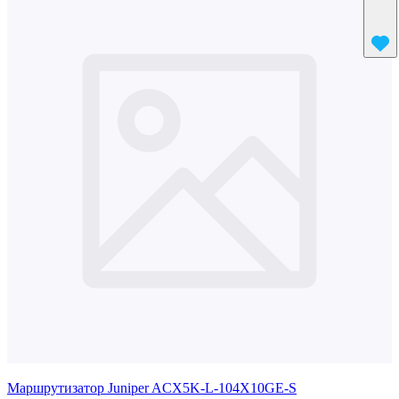
Маршрутизатор Juniper ACX5K-L-104X10GE-S