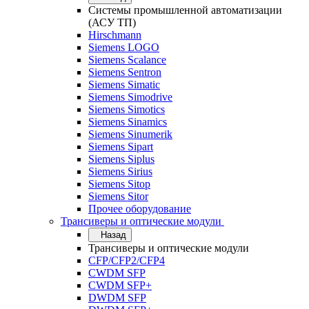
Системы промышленной автоматизации
(АСУ ТП)
Hirschmann
Siemens LOGO
Siemens Scalance
Siemens Sentron
Siemens Simatic
Siemens Simodrive
Siemens Simotics
Siemens Sinamics
Siemens Sinumerik
Siemens Sipart
Siemens Siplus
Siemens Sirius
Siemens Sitop
Siemens Sitor
Прочее оборудование
Трансиверы и оптические модули
Назад
Трансиверы и оптические модули
CFP/CFP2/CFP4
CWDM SFP
CWDM SFP+
DWDM SFP