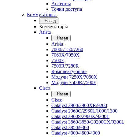
Антенны
Точки доступа
Коммутаторы
Назад
Коммутаторы
Arista
Назад
Arista
7000/7150/7260
7060X/7050X
7500E
7500R/7280R
Комплектующие
Модули 7250X/7050X
Модули 7500R/7500E
Cisco
Назад
Cisco
Catalyst 2960/2960XR/9200
Catalyst 2960C/2960L/1000/1300
Catalyst 2960S/2960X/9200L
Catalyst 3560/3650/C9200CX/9300L
Catalyst 3850/9300
Catalyst 4000/4500/4900