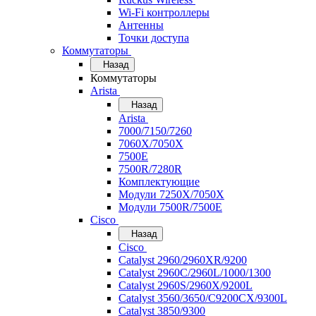
Wi-Fi контроллеры
Антенны
Точки доступа
Коммутаторы
Назад
Коммутаторы
Arista
Назад
Arista
7000/7150/7260
7060X/7050X
7500E
7500R/7280R
Комплектующие
Модули 7250X/7050X
Модули 7500R/7500E
Cisco
Назад
Cisco
Catalyst 2960/2960XR/9200
Catalyst 2960C/2960L/1000/1300
Catalyst 2960S/2960X/9200L
Catalyst 3560/3650/C9200CX/9300L
Catalyst 3850/9300