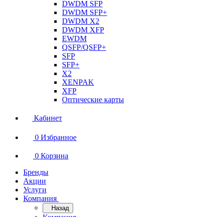
DWDM SFP
DWDM SFP+
DWDM X2
DWDM XFP
EWDM
QSFP/QSFP+
SFP
SFP+
X2
XENPAK
XFP
Оптические карты
Кабинет
0
Избранное
0
Корзина
Бренды
Акции
Услуги
Компания
Назад