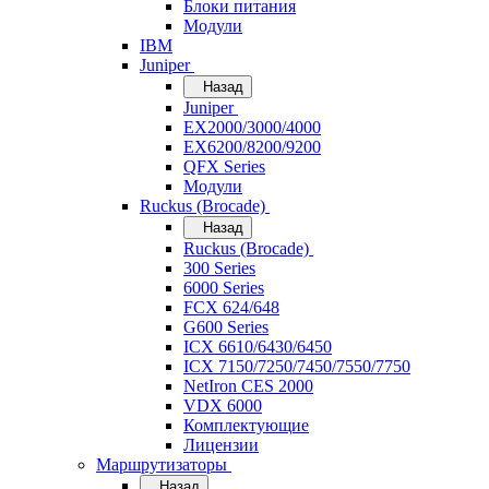
Блоки питания
Модули
IBM
Juniper
Назад
Juniper
EX2000/3000/4000
EX6200/8200/9200
QFX Series
Модули
Ruckus (Brocade)
Назад
Ruckus (Brocade)
300 Series
6000 Series
FCX 624/648
G600 Series
ICX 6610/6430/6450
ICX 7150/7250/7450/7550/7750
NetIron CES 2000
VDX 6000
Комплектующие
Лицензии
Маршрутизаторы
Назад