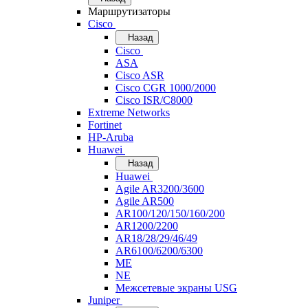
Маршрутизаторы
Cisco
Назад
Cisco
ASA
Cisco ASR
Cisco CGR 1000/2000
Cisco ISR/С8000
Extreme Networks
Fortinet
HP-Aruba
Huawei
Назад
Huawei
Agile AR3200/3600
Agile AR500
AR100/120/150/160/200
AR1200/2200
AR18/28/29/46/49
AR6100/6200/6300
ME
NE
Межсетевые экраны USG
Juniper