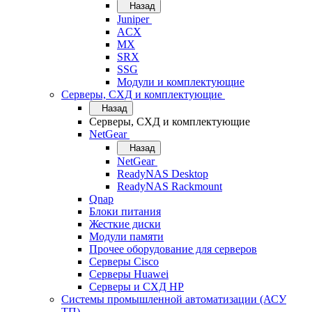
Назад
Juniper
ACX
MX
SRX
SSG
Модули и комплектующие
Серверы, СХД и комплектующие
Назад
Серверы, СХД и комплектующие
NetGear
Назад
NetGear
ReadyNAS Desktop
ReadyNAS Rackmount
Qnap
Блоки питания
Жесткие диски
Модули памяти
Прочее оборудование для серверов
Серверы Cisco
Серверы Huawei
Серверы и СХД HP
Системы промышленной автоматизации (АСУ
ТП)