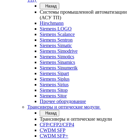
Назад
Системы промышленной автоматизации
(АСУ ТП)
Hirschmann
Siemens LOGO
Siemens Scalance
Siemens Sentron
Siemens Simatic
Siemens Simodrive
Siemens Simotics
Siemens Sinamics
Siemens Sinumerik
Siemens Sipart
Siemens Siplus
Siemens Sirius
Siemens Sitop
Siemens Sitor
Прочее оборудование
Трансиверы и оптические модули
Назад
Трансиверы и оптические модули
CFP/CFP2/CFP4
CWDM SFP
CWDM SFP+