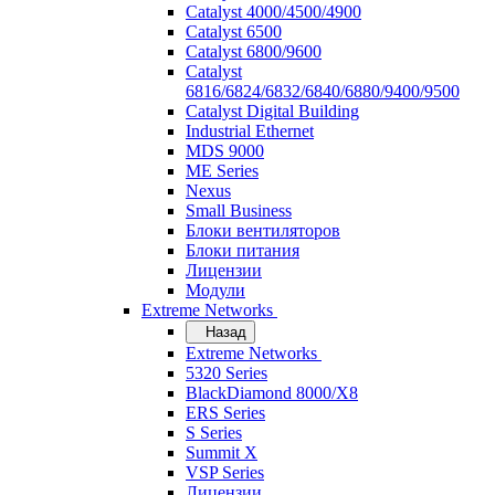
Catalyst 4000/4500/4900
Catalyst 6500
Catalyst 6800/9600
Catalyst
6816/6824/6832/6840/6880/9400/9500
Catalyst Digital Building
Industrial Ethernet
MDS 9000
ME Series
Nexus
Small Business
Блоки вентиляторов
Блоки питания
Лицензии
Модули
Extreme Networks
Назад
Extreme Networks
5320 Series
BlackDiamond 8000/X8
ERS Series
S Series
Summit X
VSP Series
Лицензии