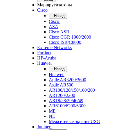
Маршрутизаторы
Cisco
Назад
Cisco
ASA
Cisco ASR
Cisco CGR 1000/2000
Cisco ISR/С8000
Extreme Networks
Fortinet
HP-Aruba
Huawei
Назад
Huawei
Agile AR3200/3600
Agile AR500
AR100/120/150/160/200
AR1200/2200
AR18/28/29/46/49
AR6100/6200/6300
ME
NE
Межсетевые экраны USG
Juniper