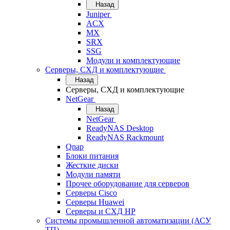
Назад
Juniper
ACX
MX
SRX
SSG
Модули и комплектующие
Серверы, СХД и комплектующие
Назад
Серверы, СХД и комплектующие
NetGear
Назад
NetGear
ReadyNAS Desktop
ReadyNAS Rackmount
Qnap
Блоки питания
Жесткие диски
Модули памяти
Прочее оборудование для серверов
Серверы Cisco
Серверы Huawei
Серверы и СХД HP
Системы промышленной автоматизации (АСУ
ТП)