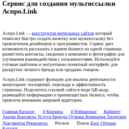
Сервис для создания мультиссылки
Аспро.Link
Аспро.Link —
конструктор мобильных сайтов
который
помогает быстро создать визитку или мультиссылку без
привлечения дизайнеров и программистов. Сервис дает
возможность рассказать о вашем бизнесе на одной странице,
разместить контакты, сведения о компании и фотографии для
улучшения взаимодействия с пользователями. Используйте
готовые шаблоны и интуитивно понятный интерфейс для
раскрутки личного бренда или продажи товаров.
Аспро.Link содержит функции для анализа деятельности:
мониторинг посещений, переходы и эффективность
страницы. Поделитесь ссылкой сайта в виде QR-кода,
размещайте информацию о преимуществах бизнеса, чтобы
привлечь внимание широкой аудитории.
Главная
Каталог
0
Корзина
0
Избранные
Кабинет
Акции
Контакты
Услуги
Бренды
Отзывы
Компания
Лицензии
Документы
Реквизиты
Регион
Поиск
Блог
Обзоры
Каталог