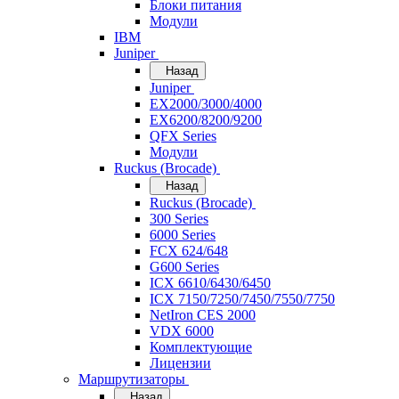
Блоки питания
Модули
IBM
Juniper
Назад
Juniper
EX2000/3000/4000
EX6200/8200/9200
QFX Series
Модули
Ruckus (Brocade)
Назад
Ruckus (Brocade)
300 Series
6000 Series
FCX 624/648
G600 Series
ICX 6610/6430/6450
ICX 7150/7250/7450/7550/7750
NetIron CES 2000
VDX 6000
Комплектующие
Лицензии
Маршрутизаторы
Назад