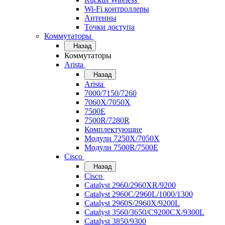
Wi-Fi контроллеры
Антенны
Точки доступа
Коммутаторы
Назад
Коммутаторы
Arista
Назад
Arista
7000/7150/7260
7060X/7050X
7500E
7500R/7280R
Комплектующие
Модули 7250X/7050X
Модули 7500R/7500E
Cisco
Назад
Cisco
Catalyst 2960/2960XR/9200
Catalyst 2960C/2960L/1000/1300
Catalyst 2960S/2960X/9200L
Catalyst 3560/3650/C9200CX/9300L
Catalyst 3850/9300