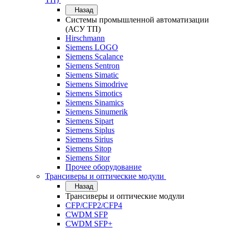
Назад
Системы промышленной автоматизации
(АСУ ТП)
Hirschmann
Siemens LOGO
Siemens Scalance
Siemens Sentron
Siemens Simatic
Siemens Simodrive
Siemens Simotics
Siemens Sinamics
Siemens Sinumerik
Siemens Sipart
Siemens Siplus
Siemens Sirius
Siemens Sitop
Siemens Sitor
Прочее оборудование
Трансиверы и оптические модули
Назад
Трансиверы и оптические модули
CFP/CFP2/CFP4
CWDM SFP
CWDM SFP+