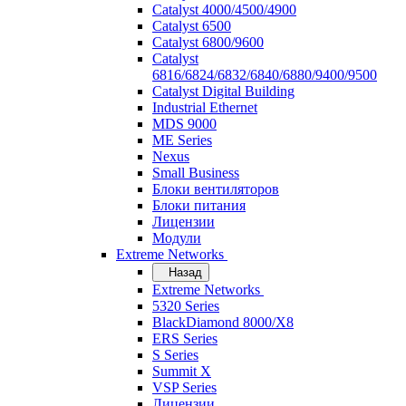
Catalyst 4000/4500/4900
Catalyst 6500
Catalyst 6800/9600
Catalyst
6816/6824/6832/6840/6880/9400/9500
Catalyst Digital Building
Industrial Ethernet
MDS 9000
ME Series
Nexus
Small Business
Блоки вентиляторов
Блоки питания
Лицензии
Модули
Extreme Networks
Назад
Extreme Networks
5320 Series
BlackDiamond 8000/X8
ERS Series
S Series
Summit X
VSP Series
Лицензии