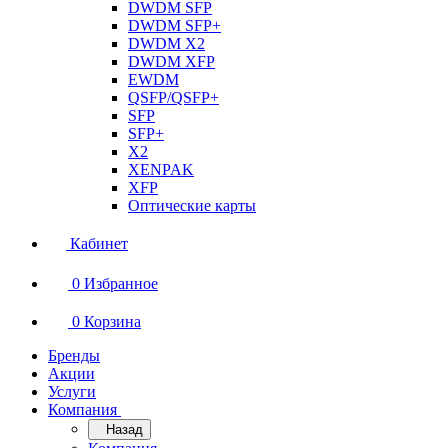
DWDM SFP
DWDM SFP+
DWDM X2
DWDM XFP
EWDM
QSFP/QSFP+
SFP
SFP+
X2
XENPAK
XFP
Оптические карты
Кабинет
0
Избранное
0
Корзина
Бренды
Акции
Услуги
Компания
Назад