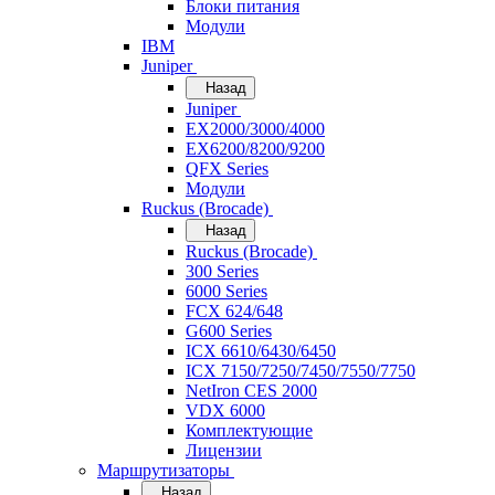
Блоки питания
Модули
IBM
Juniper
Назад
Juniper
EX2000/3000/4000
EX6200/8200/9200
QFX Series
Модули
Ruckus (Brocade)
Назад
Ruckus (Brocade)
300 Series
6000 Series
FCX 624/648
G600 Series
ICX 6610/6430/6450
ICX 7150/7250/7450/7550/7750
NetIron CES 2000
VDX 6000
Комплектующие
Лицензии
Маршрутизаторы
Назад