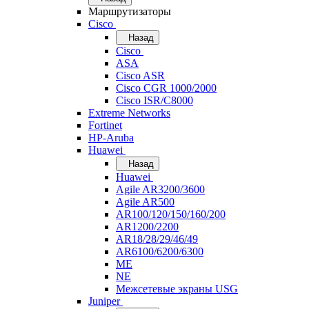
Маршрутизаторы
Cisco
Назад
Cisco
ASA
Cisco ASR
Cisco CGR 1000/2000
Cisco ISR/С8000
Extreme Networks
Fortinet
HP-Aruba
Huawei
Назад
Huawei
Agile AR3200/3600
Agile AR500
AR100/120/150/160/200
AR1200/2200
AR18/28/29/46/49
AR6100/6200/6300
ME
NE
Межсетевые экраны USG
Juniper