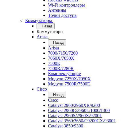
Wi-Fi контроллеры
Антенны
Точки доступа
Коммутаторы
Назад
Коммутаторы
Arista
Назад
Arista
7000/7150/7260
7060X/7050X
7500E
7500R/7280R
Комплектующие
Модули 7250X/7050X
Модули 7500R/7500E
Cisco
Назад
Cisco
Catalyst 2960/2960XR/9200
Catalyst 2960C/2960L/1000/1300
Catalyst 2960S/2960X/9200L
Catalyst 3560/3650/C9200CX/9300L
Catalyst 3850/9300