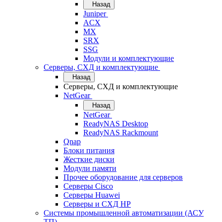
Назад
Juniper
ACX
MX
SRX
SSG
Модули и комплектующие
Серверы, СХД и комплектующие
Назад
Серверы, СХД и комплектующие
NetGear
Назад
NetGear
ReadyNAS Desktop
ReadyNAS Rackmount
Qnap
Блоки питания
Жесткие диски
Модули памяти
Прочее оборудование для серверов
Серверы Cisco
Серверы Huawei
Серверы и СХД HP
Системы промышленной автоматизации (АСУ
ТП)