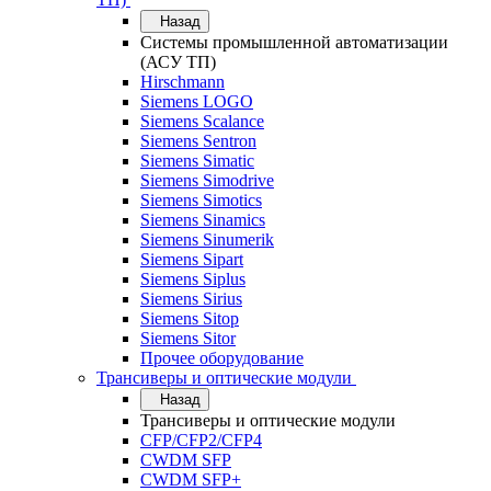
Назад
Системы промышленной автоматизации
(АСУ ТП)
Hirschmann
Siemens LOGO
Siemens Scalance
Siemens Sentron
Siemens Simatic
Siemens Simodrive
Siemens Simotics
Siemens Sinamics
Siemens Sinumerik
Siemens Sipart
Siemens Siplus
Siemens Sirius
Siemens Sitop
Siemens Sitor
Прочее оборудование
Трансиверы и оптические модули
Назад
Трансиверы и оптические модули
CFP/CFP2/CFP4
CWDM SFP
CWDM SFP+