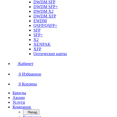
DWDM SFP
DWDM SFP+
DWDM X2
DWDM XFP
EWDM
QSFP/QSFP+
SFP
SFP+
X2
XENPAK
XFP
Оптические карты
Кабинет
0
Избранное
0
Корзина
Бренды
Акции
Услуги
Компания
Назад