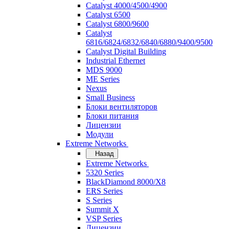
Catalyst 4000/4500/4900
Catalyst 6500
Catalyst 6800/9600
Catalyst
6816/6824/6832/6840/6880/9400/9500
Catalyst Digital Building
Industrial Ethernet
MDS 9000
ME Series
Nexus
Small Business
Блоки вентиляторов
Блоки питания
Лицензии
Модули
Extreme Networks
Назад
Extreme Networks
5320 Series
BlackDiamond 8000/X8
ERS Series
S Series
Summit X
VSP Series
Лицензии