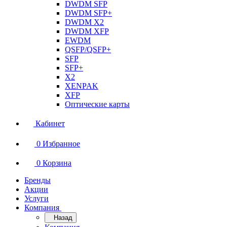
DWDM SFP
DWDM SFP+
DWDM X2
DWDM XFP
EWDM
QSFP/QSFP+
SFP
SFP+
X2
XENPAK
XFP
Оптические карты
Кабинет
0
Избранное
0
Корзина
Бренды
Акции
Услуги
Компания
Назад