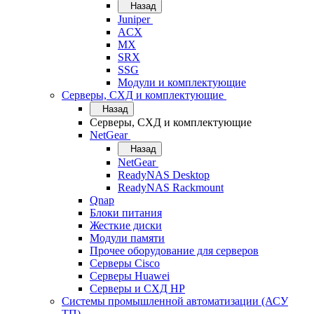
Назад
Juniper
ACX
MX
SRX
SSG
Модули и комплектующие
Серверы, СХД и комплектующие
Назад
Серверы, СХД и комплектующие
NetGear
Назад
NetGear
ReadyNAS Desktop
ReadyNAS Rackmount
Qnap
Блоки питания
Жесткие диски
Модули памяти
Прочее оборудование для серверов
Серверы Cisco
Серверы Huawei
Серверы и СХД HP
Системы промышленной автоматизации (АСУ
ТП)