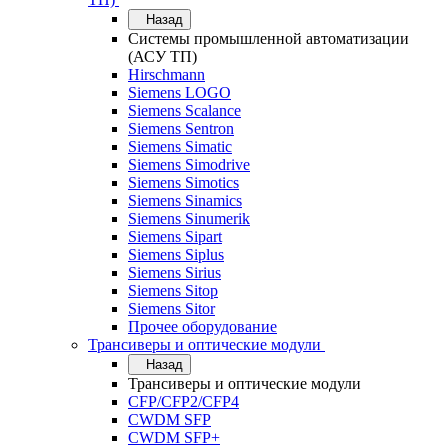
Назад
Системы промышленной автоматизации
(АСУ ТП)
Hirschmann
Siemens LOGO
Siemens Scalance
Siemens Sentron
Siemens Simatic
Siemens Simodrive
Siemens Simotics
Siemens Sinamics
Siemens Sinumerik
Siemens Sipart
Siemens Siplus
Siemens Sirius
Siemens Sitop
Siemens Sitor
Прочее оборудование
Трансиверы и оптические модули
Назад
Трансиверы и оптические модули
CFP/CFP2/CFP4
CWDM SFP
CWDM SFP+