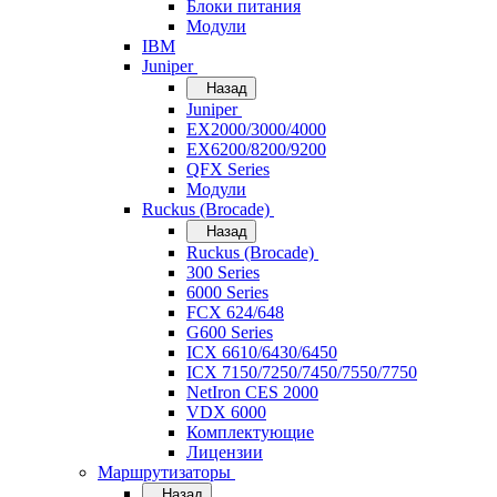
Блоки питания
Модули
IBM
Juniper
Назад
Juniper
EX2000/3000/4000
EX6200/8200/9200
QFX Series
Модули
Ruckus (Brocade)
Назад
Ruckus (Brocade)
300 Series
6000 Series
FCX 624/648
G600 Series
ICX 6610/6430/6450
ICX 7150/7250/7450/7550/7750
NetIron CES 2000
VDX 6000
Комплектующие
Лицензии
Маршрутизаторы
Назад