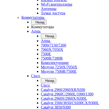
Wi-Fi контроллеры
Антенны
Точки доступа
Коммутаторы
Назад
Коммутаторы
Arista
Назад
Arista
7000/7150/7260
7060X/7050X
7500E
7500R/7280R
Комплектующие
Модули 7250X/7050X
Модули 7500R/7500E
Cisco
Назад
Cisco
Catalyst 2960/2960XR/9200
Catalyst 2960C/2960L/1000/1300
Catalyst 2960S/2960X/9200L
Catalyst 3560/3650/C9200CX/9300L
Catalyst 3850/9300