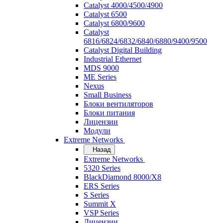
Catalyst 4000/4500/4900
Catalyst 6500
Catalyst 6800/9600
Catalyst
6816/6824/6832/6840/6880/9400/9500
Catalyst Digital Building
Industrial Ethernet
MDS 9000
ME Series
Nexus
Small Business
Блоки вентиляторов
Блоки питания
Лицензии
Модули
Extreme Networks
Назад
Extreme Networks
5320 Series
BlackDiamond 8000/X8
ERS Series
S Series
Summit X
VSP Series
Лицензии