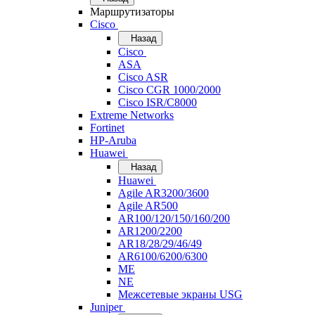
Маршрутизаторы
Cisco
Назад
Cisco
ASA
Cisco ASR
Cisco CGR 1000/2000
Cisco ISR/С8000
Extreme Networks
Fortinet
HP-Aruba
Huawei
Назад
Huawei
Agile AR3200/3600
Agile AR500
AR100/120/150/160/200
AR1200/2200
AR18/28/29/46/49
AR6100/6200/6300
ME
NE
Межсетевые экраны USG
Juniper