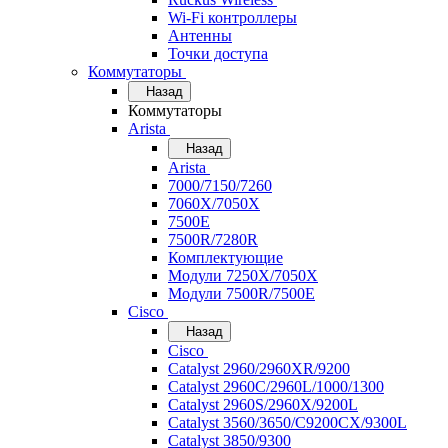
Wi-Fi контроллеры
Антенны
Точки доступа
Коммутаторы
Назад
Коммутаторы
Arista
Назад
Arista
7000/7150/7260
7060X/7050X
7500E
7500R/7280R
Комплектующие
Модули 7250X/7050X
Модули 7500R/7500E
Cisco
Назад
Cisco
Catalyst 2960/2960XR/9200
Catalyst 2960C/2960L/1000/1300
Catalyst 2960S/2960X/9200L
Catalyst 3560/3650/C9200CX/9300L
Catalyst 3850/9300