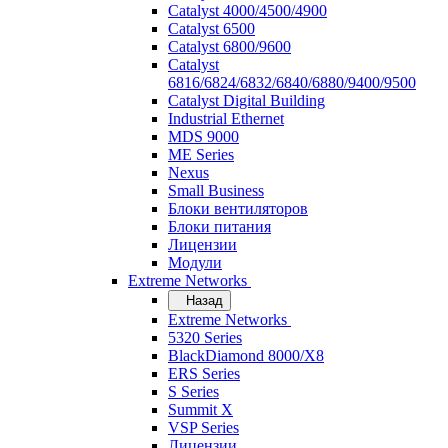
Catalyst 4000/4500/4900
Catalyst 6500
Catalyst 6800/9600
Catalyst
6816/6824/6832/6840/6880/9400/9500
Catalyst Digital Building
Industrial Ethernet
MDS 9000
ME Series
Nexus
Small Business
Блоки вентиляторов
Блоки питания
Лицензии
Модули
Extreme Networks
Назад
Extreme Networks
5320 Series
BlackDiamond 8000/X8
ERS Series
S Series
Summit X
VSP Series
Лицензии