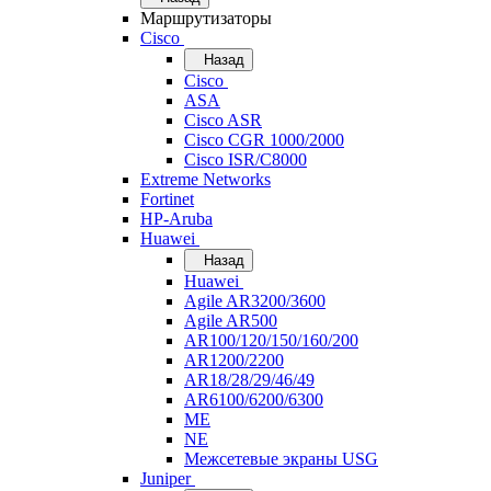
Маршрутизаторы
Cisco
Назад
Cisco
ASA
Cisco ASR
Cisco CGR 1000/2000
Cisco ISR/С8000
Extreme Networks
Fortinet
HP-Aruba
Huawei
Назад
Huawei
Agile AR3200/3600
Agile AR500
AR100/120/150/160/200
AR1200/2200
AR18/28/29/46/49
AR6100/6200/6300
ME
NE
Межсетевые экраны USG
Juniper