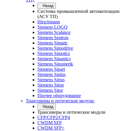
Назад
Системы промышленной автоматизации
(АСУ ТП)
Hirschmann
Siemens LOGO
Siemens Scalance
Siemens Sentron
Siemens Simatic
Siemens Simodrive
Siemens Simotics
Siemens Sinamics
Siemens Sinumerik
Siemens Sipart
Siemens Siplus
Siemens Sirius
Siemens Sitop
Siemens Sitor
Прочее оборудование
Трансиверы и оптические модули
Назад
Трансиверы и оптические модули
CFP/CFP2/CFP4
CWDM SFP
CWDM SFP+