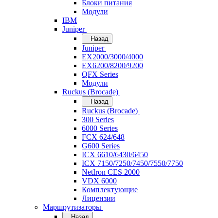
Блоки питания
Модули
IBM
Juniper
Назад
Juniper
EX2000/3000/4000
EX6200/8200/9200
QFX Series
Модули
Ruckus (Brocade)
Назад
Ruckus (Brocade)
300 Series
6000 Series
FCX 624/648
G600 Series
ICX 6610/6430/6450
ICX 7150/7250/7450/7550/7750
NetIron CES 2000
VDX 6000
Комплектующие
Лицензии
Маршрутизаторы
Назад