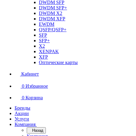
DWDM SFP
DWDM SFP+
DWDM X2
DWDM XFP
EWDM
QSFP/QSFP+
SFP
SFP+
X2
XENPAK
XFP
Оптические карты
Кабинет
0
Избранное
0
Корзина
Бренды
Акции
Услуги
Компания
Назад