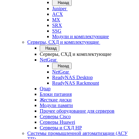
Назад
Juniper
ACX
MX
SRX
SSG
Модули и комплектующие
Серверы, СХД и комплектующие
Назад
Серверы, СХД и комплектующие
NetGear
Назад
NetGear
ReadyNAS Desktop
ReadyNAS Rackmount
Qnap
Блоки питания
Жесткие диски
Модули памяти
Прочее оборудование для серверов
Серверы Cisco
Серверы Huawei
Серверы и СХД HP
Системы промышленной автоматизации (АСУ
ТП)