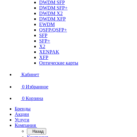
DWDM SFP
DWDM SFP+
DWDM X2
DWDM XFP
EWDM
QSFP/QSFP+
SFP
SFP+
X2
XENPAK
XFP
Оптические карты
Кабинет
0
Избранное
0
Корзина
Бренды
Акции
Услуги
Компания
Назад