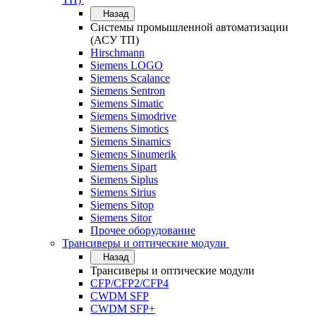
Назад
Системы промышленной автоматизации
(АСУ ТП)
Hirschmann
Siemens LOGO
Siemens Scalance
Siemens Sentron
Siemens Simatic
Siemens Simodrive
Siemens Simotics
Siemens Sinamics
Siemens Sinumerik
Siemens Sipart
Siemens Siplus
Siemens Sirius
Siemens Sitop
Siemens Sitor
Прочее оборудование
Трансиверы и оптические модули
Назад
Трансиверы и оптические модули
CFP/CFP2/CFP4
CWDM SFP
CWDM SFP+