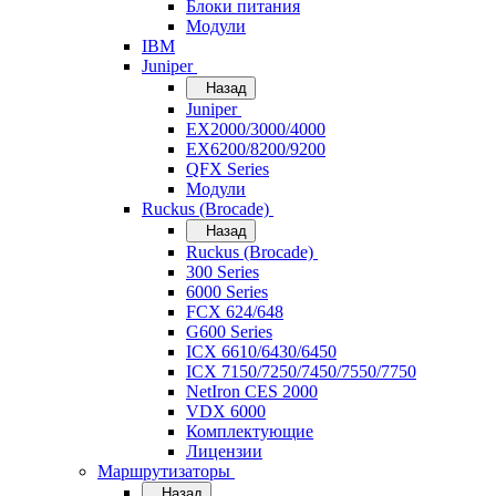
Блоки питания
Модули
IBM
Juniper
Назад
Juniper
EX2000/3000/4000
EX6200/8200/9200
QFX Series
Модули
Ruckus (Brocade)
Назад
Ruckus (Brocade)
300 Series
6000 Series
FCX 624/648
G600 Series
ICX 6610/6430/6450
ICX 7150/7250/7450/7550/7750
NetIron CES 2000
VDX 6000
Комплектующие
Лицензии
Маршрутизаторы
Назад