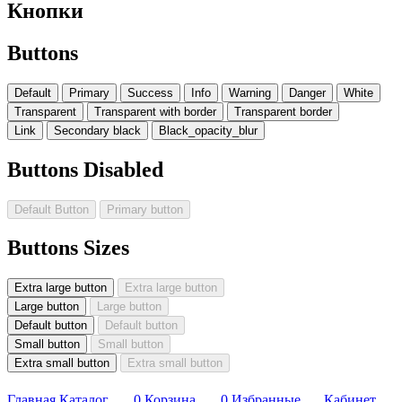
Кнопки
Buttons
Default
Primary
Success
Info
Warning
Danger
White
Transparent
Transparent with border
Transparent border
Link
Secondary black
Black_opacity_blur
Buttons Disabled
Default Button
Primary button
Buttons Sizes
Extra large button
Extra large button
Large button
Large button
Default button
Default button
Small button
Small button
Extra small button
Extra small button
Главная
Каталог
0
Корзина
0
Избранные
Кабинет