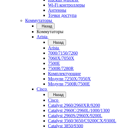
Wi-Fi контроллеры
Антенны
Точки доступа
Коммутаторы
Назад
Коммутаторы
Arista
Назад
Arista
7000/7150/7260
7060X/7050X
7500E
7500R/7280R
Комплектующие
Модули 7250X/7050X
Модули 7500R/7500E
Cisco
Назад
Cisco
Catalyst 2960/2960XR/9200
Catalyst 2960C/2960L/1000/1300
Catalyst 2960S/2960X/9200L
Catalyst 3560/3650/C9200CX/9300L
Catalyst 3850/9300