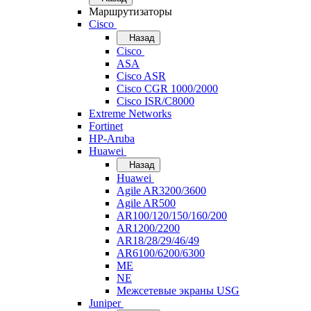
Маршрутизаторы
Cisco
Назад
Cisco
ASA
Cisco ASR
Cisco CGR 1000/2000
Cisco ISR/С8000
Extreme Networks
Fortinet
HP-Aruba
Huawei
Назад
Huawei
Agile AR3200/3600
Agile AR500
AR100/120/150/160/200
AR1200/2200
AR18/28/29/46/49
AR6100/6200/6300
ME
NE
Межсетевые экраны USG
Juniper