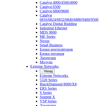
Catalyst 4000/4500/4900
Catalyst 6500
Catalyst 6800/9600
Catalyst
6816/6824/6832/6840/6880/9400/9500
Catalyst Digital Building
Industrial Ethernet
MDS 9000
ME Series
Nexus
Small Business
Блоки вентиляторов
Блоки питания
Лицензии
Модули
Extreme Networks
Назад
Extreme Networks
5320 Series
BlackDiamond 8000/X8
ERS Series
S Series
Summit X
VSP Series
Лицензии