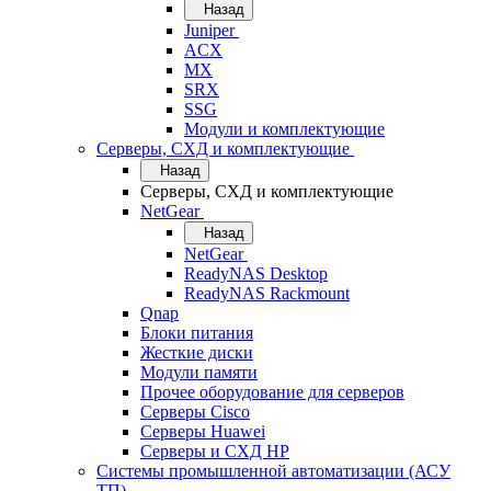
Назад
Juniper
ACX
MX
SRX
SSG
Модули и комплектующие
Серверы, СХД и комплектующие
Назад
Серверы, СХД и комплектующие
NetGear
Назад
NetGear
ReadyNAS Desktop
ReadyNAS Rackmount
Qnap
Блоки питания
Жесткие диски
Модули памяти
Прочее оборудование для серверов
Серверы Cisco
Серверы Huawei
Серверы и СХД HP
Системы промышленной автоматизации (АСУ
ТП)