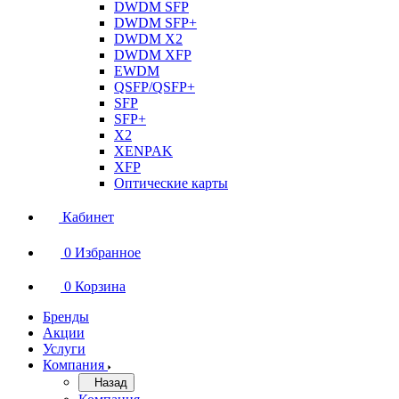
DWDM SFP
DWDM SFP+
DWDM X2
DWDM XFP
EWDM
QSFP/QSFP+
SFP
SFP+
X2
XENPAK
XFP
Оптические карты
Кабинет
0
Избранное
0
Корзина
Бренды
Акции
Услуги
Компания
Назад