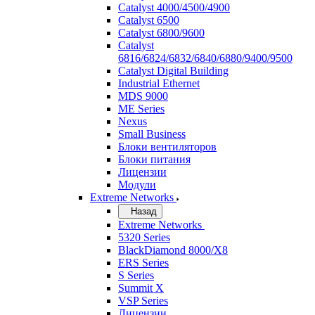
Catalyst 4000/4500/4900
Catalyst 6500
Catalyst 6800/9600
Catalyst
6816/6824/6832/6840/6880/9400/9500
Catalyst Digital Building
Industrial Ethernet
MDS 9000
ME Series
Nexus
Small Business
Блоки вентиляторов
Блоки питания
Лицензии
Модули
Extreme Networks
Назад
Extreme Networks
5320 Series
BlackDiamond 8000/X8
ERS Series
S Series
Summit X
VSP Series
Лицензии