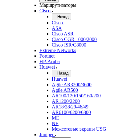
Маршрутизаторы
Cisco
Назад
Cisco
ASA
Cisco ASR
Cisco CGR 1000/2000
Cisco ISR/С8000
Extreme Networks
Fortinet
HP-Aruba
Huawei
Назад
Huawei
Agile AR3200/3600
Agile AR500
AR100/120/150/160/200
AR1200/2200
AR18/28/29/46/49
AR6100/6200/6300
ME
NE
Межсетевые экраны USG
Juniper