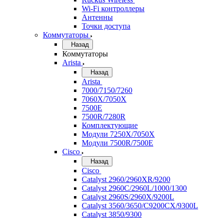
Wi-Fi контроллеры
Антенны
Точки доступа
Коммутаторы
Назад
Коммутаторы
Arista
Назад
Arista
7000/7150/7260
7060X/7050X
7500E
7500R/7280R
Комплектующие
Модули 7250X/7050X
Модули 7500R/7500E
Cisco
Назад
Cisco
Catalyst 2960/2960XR/9200
Catalyst 2960C/2960L/1000/1300
Catalyst 2960S/2960X/9200L
Catalyst 3560/3650/C9200CX/9300L
Catalyst 3850/9300