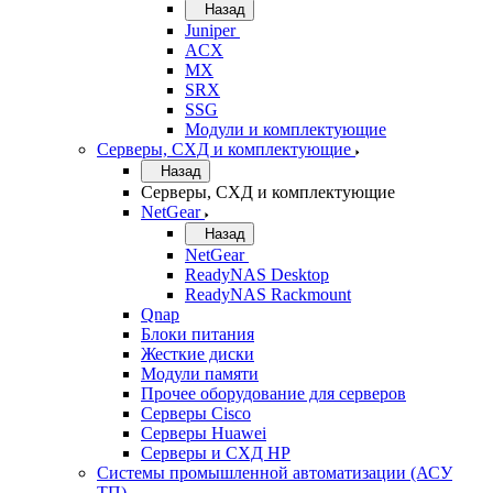
Назад
Juniper
ACX
MX
SRX
SSG
Модули и комплектующие
Серверы, СХД и комплектующие
Назад
Серверы, СХД и комплектующие
NetGear
Назад
NetGear
ReadyNAS Desktop
ReadyNAS Rackmount
Qnap
Блоки питания
Жесткие диски
Модули памяти
Прочее оборудование для серверов
Серверы Cisco
Серверы Huawei
Серверы и СХД HP
Системы промышленной автоматизации (АСУ
ТП)