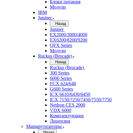
Блоки питания
Модули
IBM
Juniper
Назад
Juniper
EX2000/3000/4000
EX6200/8200/9200
QFX Series
Модули
Ruckus (Brocade)
Назад
Ruckus (Brocade)
300 Series
6000 Series
FCX 624/648
G600 Series
ICX 6610/6430/6450
ICX 7150/7250/7450/7550/7750
NetIron CES 2000
VDX 6000
Комплектующие
Лицензии
Маршрутизаторы
Назад