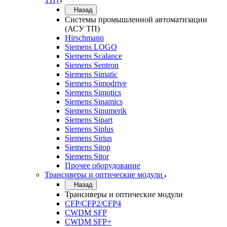
Назад
Системы промышленной автоматизации
(АСУ ТП)
Hirschmann
Siemens LOGO
Siemens Scalance
Siemens Sentron
Siemens Simatic
Siemens Simodrive
Siemens Simotics
Siemens Sinamics
Siemens Sinumerik
Siemens Sipart
Siemens Siplus
Siemens Sirius
Siemens Sitop
Siemens Sitor
Прочее оборудование
Трансиверы и оптические модули
Назад
Трансиверы и оптические модули
CFP/CFP2/CFP4
CWDM SFP
CWDM SFP+