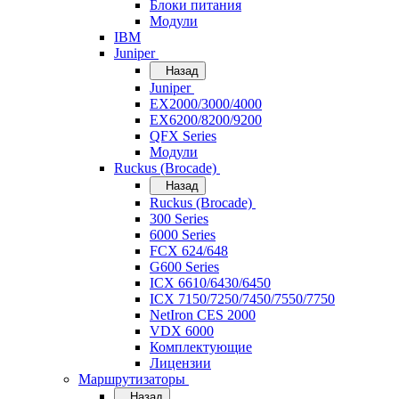
Блоки питания
Модули
IBM
Juniper
Назад
Juniper
EX2000/3000/4000
EX6200/8200/9200
QFX Series
Модули
Ruckus (Brocade)
Назад
Ruckus (Brocade)
300 Series
6000 Series
FCX 624/648
G600 Series
ICX 6610/6430/6450
ICX 7150/7250/7450/7550/7750
NetIron CES 2000
VDX 6000
Комплектующие
Лицензии
Маршрутизаторы
Назад