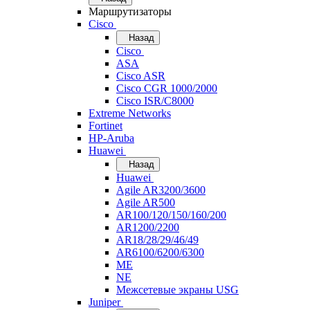
Маршрутизаторы
Cisco
Назад
Cisco
ASA
Cisco ASR
Cisco CGR 1000/2000
Cisco ISR/С8000
Extreme Networks
Fortinet
HP-Aruba
Huawei
Назад
Huawei
Agile AR3200/3600
Agile AR500
AR100/120/150/160/200
AR1200/2200
AR18/28/29/46/49
AR6100/6200/6300
ME
NE
Межсетевые экраны USG
Juniper