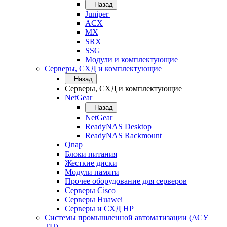
Назад
Juniper
ACX
MX
SRX
SSG
Модули и комплектующие
Серверы, СХД и комплектующие
Назад
Серверы, СХД и комплектующие
NetGear
Назад
NetGear
ReadyNAS Desktop
ReadyNAS Rackmount
Qnap
Блоки питания
Жесткие диски
Модули памяти
Прочее оборудование для серверов
Серверы Cisco
Серверы Huawei
Серверы и СХД HP
Системы промышленной автоматизации (АСУ
ТП)