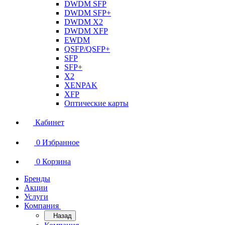
DWDM SFP
DWDM SFP+
DWDM X2
DWDM XFP
EWDM
QSFP/QSFP+
SFP
SFP+
X2
XENPAK
XFP
Оптические карты
Кабинет
0
Избранное
0
Корзина
Бренды
Акции
Услуги
Компания
Назад