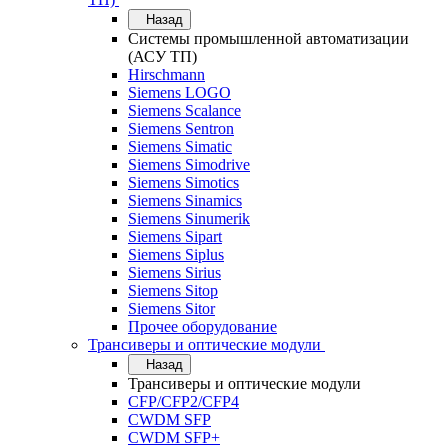
Назад
Системы промышленной автоматизации
(АСУ ТП)
Hirschmann
Siemens LOGO
Siemens Scalance
Siemens Sentron
Siemens Simatic
Siemens Simodrive
Siemens Simotics
Siemens Sinamics
Siemens Sinumerik
Siemens Sipart
Siemens Siplus
Siemens Sirius
Siemens Sitop
Siemens Sitor
Прочее оборудование
Трансиверы и оптические модули
Назад
Трансиверы и оптические модули
CFP/CFP2/CFP4
CWDM SFP
CWDM SFP+