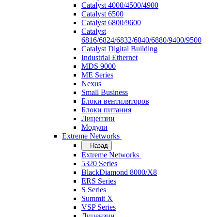
Catalyst 4000/4500/4900
Catalyst 6500
Catalyst 6800/9600
Catalyst
6816/6824/6832/6840/6880/9400/9500
Catalyst Digital Building
Industrial Ethernet
MDS 9000
ME Series
Nexus
Small Business
Блоки вентиляторов
Блоки питания
Лицензии
Модули
Extreme Networks
Назад
Extreme Networks
5320 Series
BlackDiamond 8000/X8
ERS Series
S Series
Summit X
VSP Series
Лицензии