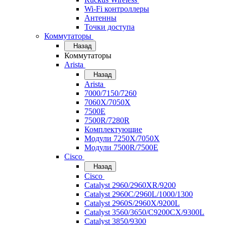
Wi-Fi контроллеры
Антенны
Точки доступа
Коммутаторы
Назад
Коммутаторы
Arista
Назад
Arista
7000/7150/7260
7060X/7050X
7500E
7500R/7280R
Комплектующие
Модули 7250X/7050X
Модули 7500R/7500E
Cisco
Назад
Cisco
Catalyst 2960/2960XR/9200
Catalyst 2960C/2960L/1000/1300
Catalyst 2960S/2960X/9200L
Catalyst 3560/3650/C9200CX/9300L
Catalyst 3850/9300