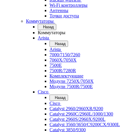
Wi-Fi контроллеры
Антенны
Точки доступа
Коммутаторы
Назад
Коммутаторы
Arista
Назад
Arista
7000/7150/7260
7060X/7050X
7500E
7500R/7280R
Комплектующие
Модули 7250X/7050X
Модули 7500R/7500E
Cisco
Назад
Cisco
Catalyst 2960/2960XR/9200
Catalyst 2960C/2960L/1000/1300
Catalyst 2960S/2960X/9200L
Catalyst 3560/3650/C9200CX/9300L
Catalyst 3850/9300