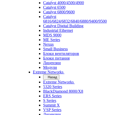
Catalyst 4000/4500/4900
Catalyst 6500
Catalyst 6800/9600
Catalyst
6816/6824/6832/6840/6880/9400/9500
Catalyst Digital Building
Industrial Ethernet
MDS 9000
ME Series
Nexus
Small Business
Блоки вентиляторов
Блоки питания
Лицензии
Модули
Extreme Networks
Назад
Extreme Networks
5320 Series
BlackDiamond 8000/X8
ERS Series
S Series
Summit X
VSP Series
Лицензии