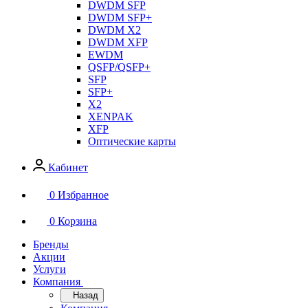
DWDM SFP
DWDM SFP+
DWDM X2
DWDM XFP
EWDM
QSFP/QSFP+
SFP
SFP+
X2
XENPAK
XFP
Оптические карты
Кабинет
0
Избранное
0
Корзина
Бренды
Акции
Услуги
Компания
Назад