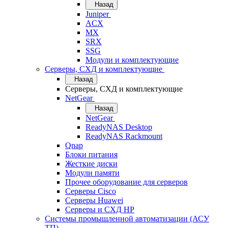
Назад
Juniper
ACX
MX
SRX
SSG
Модули и комплектующие
Серверы, СХД и комплектующие
Назад
Серверы, СХД и комплектующие
NetGear
Назад
NetGear
ReadyNAS Desktop
ReadyNAS Rackmount
Qnap
Блоки питания
Жесткие диски
Модули памяти
Прочее оборудование для серверов
Серверы Cisco
Серверы Huawei
Серверы и СХД HP
Системы промышленной автоматизации (АСУ
ТП)