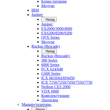
Блоки питания
Модули
IBM
Juniper
Назад
Juniper
EX2000/3000/4000
EX6200/8200/9200
QFX Series
Модули
Ruckus (Brocade)
Назад
Ruckus (Brocade)
300 Series
6000 Series
FCX 624/648
G600 Series
ICX 6610/6430/6450
ICX 7150/7250/7450/7550/7750
NetIron CES 2000
VDX 6000
Комплектующие
Лицензии
Маршрутизаторы
Назад