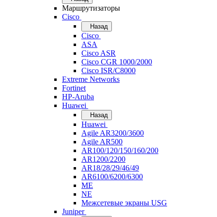
Маршрутизаторы
Cisco
Назад
Cisco
ASA
Cisco ASR
Cisco CGR 1000/2000
Cisco ISR/С8000
Extreme Networks
Fortinet
HP-Aruba
Huawei
Назад
Huawei
Agile AR3200/3600
Agile AR500
AR100/120/150/160/200
AR1200/2200
AR18/28/29/46/49
AR6100/6200/6300
ME
NE
Межсетевые экраны USG
Juniper