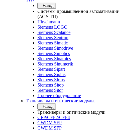
Назад
Системы промышленной автоматизации
(АСУ ТП)
Hirschmann
Siemens LOGO
Siemens Scalance
Siemens Sentron
Siemens Simatic
Siemens Simodrive
Siemens Simotics
Siemens Sinamics
Siemens Sinumerik
Siemens Sipart
Siemens Siplus
Siemens Sirius
Siemens Sitop
Siemens Sitor
Прочее оборудование
Трансиверы и оптические модули
Назад
Трансиверы и оптические модули
CFP/CFP2/CFP4
CWDM SFP
CWDM SFP+