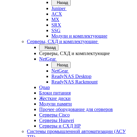
Назад
Juniper
ACX
MX
SRX
SSG
Модули и комплектующие
Серверы, СХД и комплектующие
Назад
Серверы, СХД и комплектующие
NetGear
Назад
NetGear
ReadyNAS Desktop
ReadyNAS Rackmount
Qnap
Блоки питания
Жесткие диски
Модули памяти
Прочее оборудование для серверов
Серверы Cisco
Серверы Huawei
Серверы и СХД HP
Системы промышленной автоматизации (АСУ
ТП)