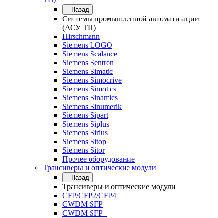
Назад
Системы промышленной автоматизации
(АСУ ТП)
Hirschmann
Siemens LOGO
Siemens Scalance
Siemens Sentron
Siemens Simatic
Siemens Simodrive
Siemens Simotics
Siemens Sinamics
Siemens Sinumerik
Siemens Sipart
Siemens Siplus
Siemens Sirius
Siemens Sitop
Siemens Sitor
Прочее оборудование
Трансиверы и оптические модули
Назад
Трансиверы и оптические модули
CFP/CFP2/CFP4
CWDM SFP
CWDM SFP+