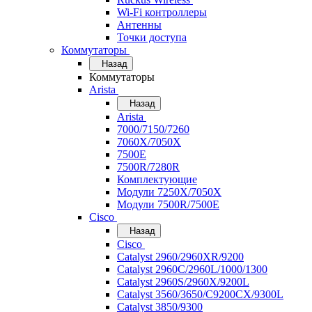
Wi-Fi контроллеры
Антенны
Точки доступа
Коммутаторы
Назад
Коммутаторы
Arista
Назад
Arista
7000/7150/7260
7060X/7050X
7500E
7500R/7280R
Комплектующие
Модули 7250X/7050X
Модули 7500R/7500E
Cisco
Назад
Cisco
Catalyst 2960/2960XR/9200
Catalyst 2960C/2960L/1000/1300
Catalyst 2960S/2960X/9200L
Catalyst 3560/3650/C9200CX/9300L
Catalyst 3850/9300