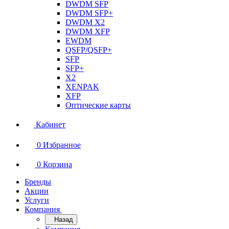
DWDM SFP
DWDM SFP+
DWDM X2
DWDM XFP
EWDM
QSFP/QSFP+
SFP
SFP+
X2
XENPAK
XFP
Оптические карты
Кабинет
0
Избранное
0
Корзина
Бренды
Акции
Услуги
Компания
Назад