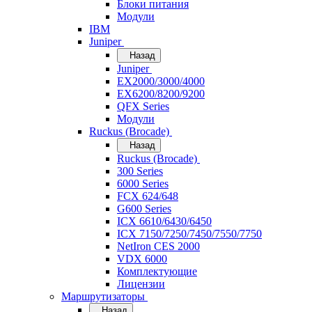
Блоки питания
Модули
IBM
Juniper
Назад
Juniper
EX2000/3000/4000
EX6200/8200/9200
QFX Series
Модули
Ruckus (Brocade)
Назад
Ruckus (Brocade)
300 Series
6000 Series
FCX 624/648
G600 Series
ICX 6610/6430/6450
ICX 7150/7250/7450/7550/7750
NetIron CES 2000
VDX 6000
Комплектующие
Лицензии
Маршрутизаторы
Назад