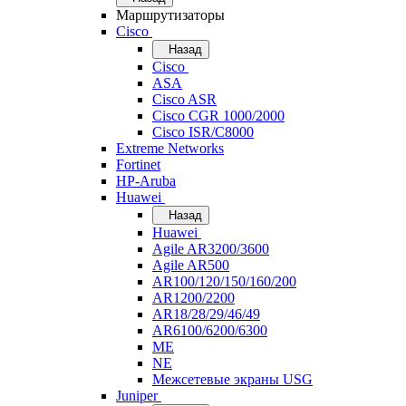
Маршрутизаторы
Cisco
Назад
Cisco
ASA
Cisco ASR
Cisco CGR 1000/2000
Cisco ISR/С8000
Extreme Networks
Fortinet
HP-Aruba
Huawei
Назад
Huawei
Agile AR3200/3600
Agile AR500
AR100/120/150/160/200
AR1200/2200
AR18/28/29/46/49
AR6100/6200/6300
ME
NE
Межсетевые экраны USG
Juniper