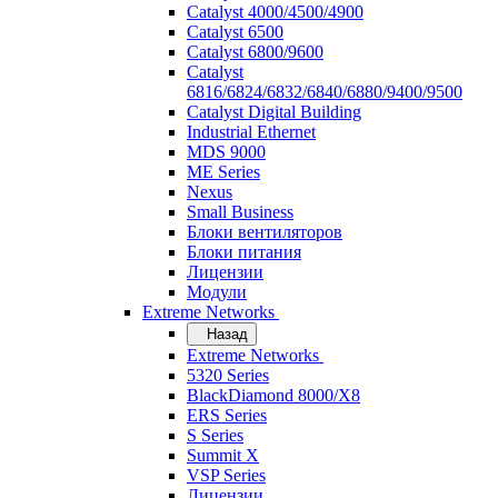
Catalyst 4000/4500/4900
Catalyst 6500
Catalyst 6800/9600
Catalyst
6816/6824/6832/6840/6880/9400/9500
Catalyst Digital Building
Industrial Ethernet
MDS 9000
ME Series
Nexus
Small Business
Блоки вентиляторов
Блоки питания
Лицензии
Модули
Extreme Networks
Назад
Extreme Networks
5320 Series
BlackDiamond 8000/X8
ERS Series
S Series
Summit X
VSP Series
Лицензии