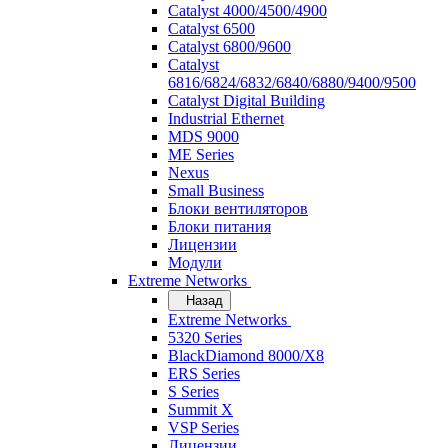
Catalyst 4000/4500/4900
Catalyst 6500
Catalyst 6800/9600
Catalyst
6816/6824/6832/6840/6880/9400/9500
Catalyst Digital Building
Industrial Ethernet
MDS 9000
ME Series
Nexus
Small Business
Блоки вентиляторов
Блоки питания
Лицензии
Модули
Extreme Networks
Назад
Extreme Networks
5320 Series
BlackDiamond 8000/X8
ERS Series
S Series
Summit X
VSP Series
Лицензии