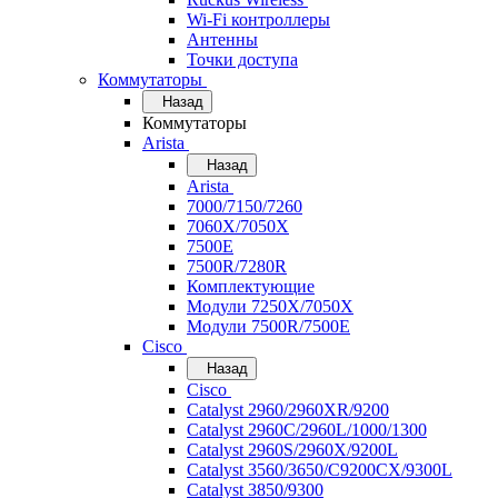
Wi-Fi контроллеры
Антенны
Точки доступа
Коммутаторы
Назад
Коммутаторы
Arista
Назад
Arista
7000/7150/7260
7060X/7050X
7500E
7500R/7280R
Комплектующие
Модули 7250X/7050X
Модули 7500R/7500E
Cisco
Назад
Cisco
Catalyst 2960/2960XR/9200
Catalyst 2960C/2960L/1000/1300
Catalyst 2960S/2960X/9200L
Catalyst 3560/3650/C9200CX/9300L
Catalyst 3850/9300