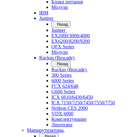
Блоки питания
Модули
IBM
Juniper
Назад
Juniper
EX2000/3000/4000
EX6200/8200/9200
QFX Series
Модули
Ruckus (Brocade)
Назад
Ruckus (Brocade)
300 Series
6000 Series
FCX 624/648
G600 Series
ICX 6610/6430/6450
ICX 7150/7250/7450/7550/7750
NetIron CES 2000
VDX 6000
Комплектующие
Лицензии
Маршрутизаторы
Назад