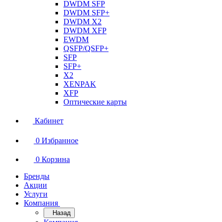
DWDM SFP
DWDM SFP+
DWDM X2
DWDM XFP
EWDM
QSFP/QSFP+
SFP
SFP+
X2
XENPAK
XFP
Оптические карты
Кабинет
0
Избранное
0
Корзина
Бренды
Акции
Услуги
Компания
Назад