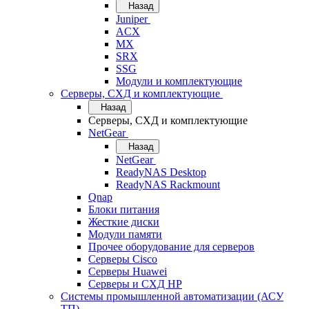
Назад
Juniper
ACX
MX
SRX
SSG
Модули и комплектующие
Серверы, СХД и комплектующие
Назад
Серверы, СХД и комплектующие
NetGear
Назад
NetGear
ReadyNAS Desktop
ReadyNAS Rackmount
Qnap
Блоки питания
Жесткие диски
Модули памяти
Прочее оборудование для серверов
Серверы Cisco
Серверы Huawei
Серверы и СХД HP
Системы промышленной автоматизации (АСУ
ТП)