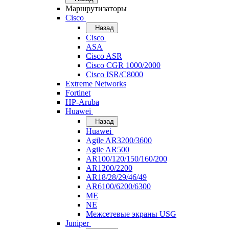
Маршрутизаторы
Cisco
Назад
Cisco
ASA
Cisco ASR
Cisco CGR 1000/2000
Cisco ISR/С8000
Extreme Networks
Fortinet
HP-Aruba
Huawei
Назад
Huawei
Agile AR3200/3600
Agile AR500
AR100/120/150/160/200
AR1200/2200
AR18/28/29/46/49
AR6100/6200/6300
ME
NE
Межсетевые экраны USG
Juniper