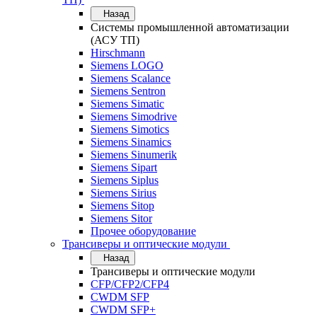
Назад
Системы промышленной автоматизации
(АСУ ТП)
Hirschmann
Siemens LOGO
Siemens Scalance
Siemens Sentron
Siemens Simatic
Siemens Simodrive
Siemens Simotics
Siemens Sinamics
Siemens Sinumerik
Siemens Sipart
Siemens Siplus
Siemens Sirius
Siemens Sitop
Siemens Sitor
Прочее оборудование
Трансиверы и оптические модули
Назад
Трансиверы и оптические модули
CFP/CFP2/CFP4
CWDM SFP
CWDM SFP+