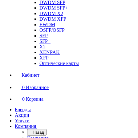
DWDM SFP
DWDM SFP+
DWDM X2
DWDM XFP
EWDM
QSFP/QSFP+
SFP
SFP+
X2
XENPAK
XFP
Оптические карты
Кабинет
0
Избранное
0
Корзина
Бренды
Акции
Услуги
Компания
Назад