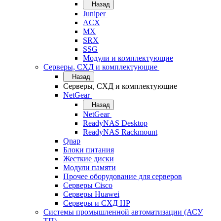
Назад
Juniper
ACX
MX
SRX
SSG
Модули и комплектующие
Серверы, СХД и комплектующие
Назад
Серверы, СХД и комплектующие
NetGear
Назад
NetGear
ReadyNAS Desktop
ReadyNAS Rackmount
Qnap
Блоки питания
Жесткие диски
Модули памяти
Прочее оборудование для серверов
Серверы Cisco
Серверы Huawei
Серверы и СХД HP
Системы промышленной автоматизации (АСУ
ТП)