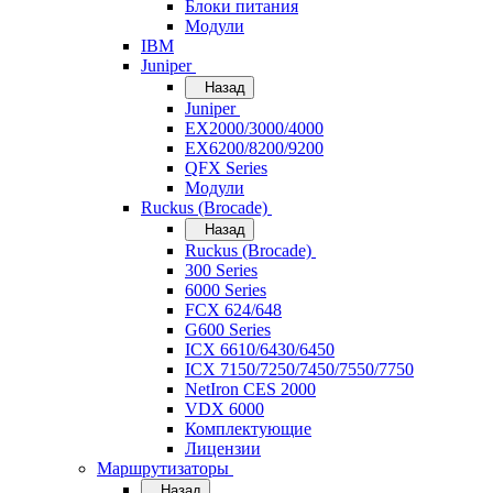
Блоки питания
Модули
IBM
Juniper
Назад
Juniper
EX2000/3000/4000
EX6200/8200/9200
QFX Series
Модули
Ruckus (Brocade)
Назад
Ruckus (Brocade)
300 Series
6000 Series
FCX 624/648
G600 Series
ICX 6610/6430/6450
ICX 7150/7250/7450/7550/7750
NetIron CES 2000
VDX 6000
Комплектующие
Лицензии
Маршрутизаторы
Назад