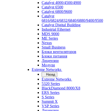
Catalyst 4000/4500/4900
Catalyst 6500
Catalyst 6800/9600
Catalyst
6816/6824/6832/6840/6880/9400/9500
Catalyst Digital Building
Industrial Ethernet
MDS 9000
ME Series
Nexus
Small Business
Блоки вентиляторов
Блоки питания
Лицензии
Модули
Extreme Networks
Назад
Extreme Networks
5320 Series
BlackDiamond 8000/X8
ERS Series
S Series
Summit X
VSP Series
Лицензии