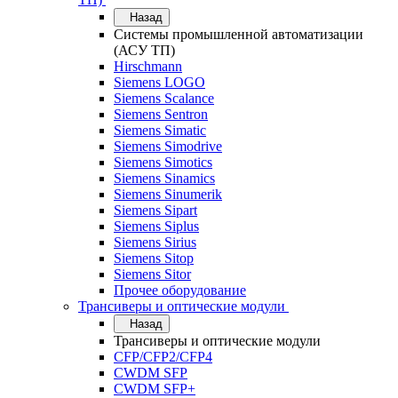
Назад
Системы промышленной автоматизации
(АСУ ТП)
Hirschmann
Siemens LOGO
Siemens Scalance
Siemens Sentron
Siemens Simatic
Siemens Simodrive
Siemens Simotics
Siemens Sinamics
Siemens Sinumerik
Siemens Sipart
Siemens Siplus
Siemens Sirius
Siemens Sitop
Siemens Sitor
Прочее оборудование
Трансиверы и оптические модули
Назад
Трансиверы и оптические модули
CFP/CFP2/CFP4
CWDM SFP
CWDM SFP+