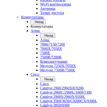
Wi-Fi контроллеры
Антенны
Точки доступа
Коммутаторы
Назад
Коммутаторы
Arista
Назад
Arista
7000/7150/7260
7060X/7050X
7500E
7500R/7280R
Комплектующие
Модули 7250X/7050X
Модули 7500R/7500E
Cisco
Назад
Cisco
Catalyst 2960/2960XR/9200
Catalyst 2960C/2960L/1000/1300
Catalyst 2960S/2960X/9200L
Catalyst 3560/3650/C9200CX/9300L
Catalyst 3850/9300