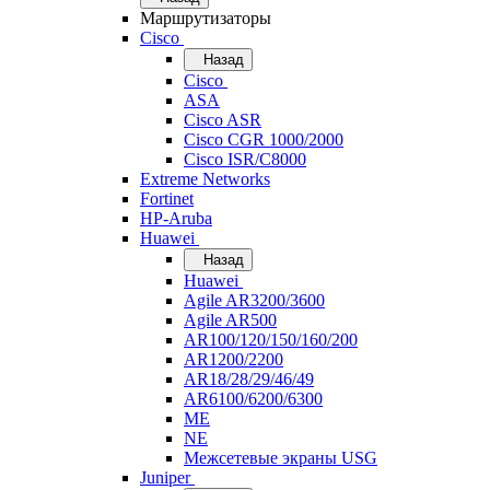
Маршрутизаторы
Cisco
Назад
Cisco
ASA
Cisco ASR
Cisco CGR 1000/2000
Cisco ISR/С8000
Extreme Networks
Fortinet
HP-Aruba
Huawei
Назад
Huawei
Agile AR3200/3600
Agile AR500
AR100/120/150/160/200
AR1200/2200
AR18/28/29/46/49
AR6100/6200/6300
ME
NE
Межсетевые экраны USG
Juniper