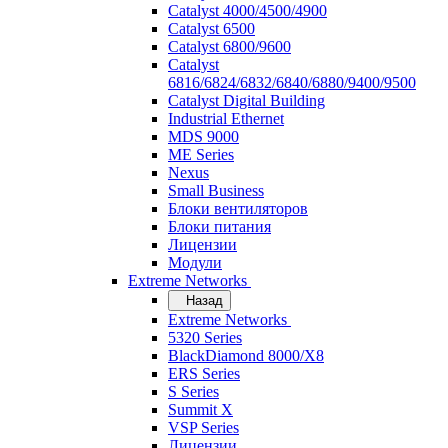
Catalyst 4000/4500/4900
Catalyst 6500
Catalyst 6800/9600
Catalyst
6816/6824/6832/6840/6880/9400/9500
Catalyst Digital Building
Industrial Ethernet
MDS 9000
ME Series
Nexus
Small Business
Блоки вентиляторов
Блоки питания
Лицензии
Модули
Extreme Networks
Назад
Extreme Networks
5320 Series
BlackDiamond 8000/X8
ERS Series
S Series
Summit X
VSP Series
Лицензии