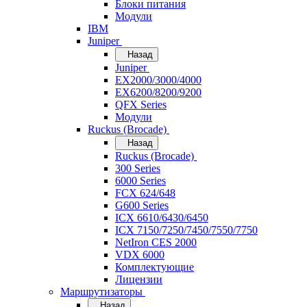
Блоки питания
Модули
IBM
Juniper
Назад
Juniper
EX2000/3000/4000
EX6200/8200/9200
QFX Series
Модули
Ruckus (Brocade)
Назад
Ruckus (Brocade)
300 Series
6000 Series
FCX 624/648
G600 Series
ICX 6610/6430/6450
ICX 7150/7250/7450/7550/7750
NetIron CES 2000
VDX 6000
Комплектующие
Лицензии
Маршрутизаторы
Назад