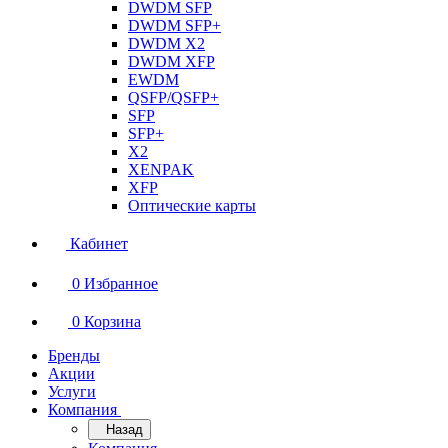
DWDM SFP
DWDM SFP+
DWDM X2
DWDM XFP
EWDM
QSFP/QSFP+
SFP
SFP+
X2
XENPAK
XFP
Оптические карты
Кабинет
0
Избранное
0
Корзина
Бренды
Акции
Услуги
Компания
Назад