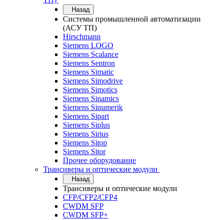
Назад
Системы промышленной автоматизации
(АСУ ТП)
Hirschmann
Siemens LOGO
Siemens Scalance
Siemens Sentron
Siemens Simatic
Siemens Simodrive
Siemens Simotics
Siemens Sinamics
Siemens Sinumerik
Siemens Sipart
Siemens Siplus
Siemens Sirius
Siemens Sitop
Siemens Sitor
Прочее оборудование
Трансиверы и оптические модули
Назад
Трансиверы и оптические модули
CFP/CFP2/CFP4
CWDM SFP
CWDM SFP+