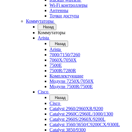
Wi-Fi контроллеры
Антенны
Точки доступа
Коммутаторы
Назад
Коммутаторы
Arista
Назад
Arista
7000/7150/7260
7060X/7050X
7500E
7500R/7280R
Комплектующие
Модули 7250X/7050X
Модули 7500R/7500E
Cisco
Назад
Cisco
Catalyst 2960/2960XR/9200
Catalyst 2960C/2960L/1000/1300
Catalyst 2960S/2960X/9200L
Catalyst 3560/3650/C9200CX/9300L
Catalyst 3850/9300