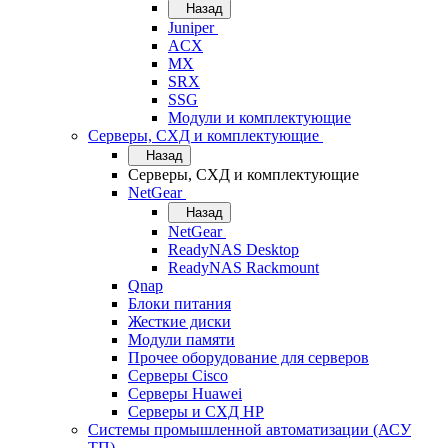
Назад
Juniper
ACX
MX
SRX
SSG
Модули и комплектующие
Серверы, СХД и комплектующие
Назад
Серверы, СХД и комплектующие
NetGear
Назад
NetGear
ReadyNAS Desktop
ReadyNAS Rackmount
Qnap
Блоки питания
Жесткие диски
Модули памяти
Прочее оборудование для серверов
Серверы Cisco
Серверы Huawei
Серверы и СХД HP
Системы промышленной автоматизации (АСУ
ТП)