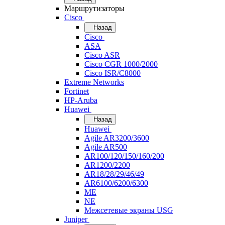
Маршрутизаторы
Cisco
Назад
Cisco
ASA
Cisco ASR
Cisco CGR 1000/2000
Cisco ISR/С8000
Extreme Networks
Fortinet
HP-Aruba
Huawei
Назад
Huawei
Agile AR3200/3600
Agile AR500
AR100/120/150/160/200
AR1200/2200
AR18/28/29/46/49
AR6100/6200/6300
ME
NE
Межсетевые экраны USG
Juniper