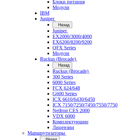
Блоки питания
Модули
IBM
Juniper
Назад
Juniper
EX2000/3000/4000
EX6200/8200/9200
QFX Series
Модули
Ruckus (Brocade)
Назад
Ruckus (Brocade)
300 Series
6000 Series
FCX 624/648
G600 Series
ICX 6610/6430/6450
ICX 7150/7250/7450/7550/7750
NetIron CES 2000
VDX 6000
Комплектующие
Лицензии
Маршрутизаторы
Назад