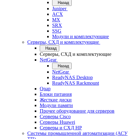
Назад
Juniper
ACX
MX
SRX
SSG
Модули и комплектующие
Серверы, СХД и комплектующие
Назад
Серверы, СХД и комплектующие
NetGear
Назад
NetGear
ReadyNAS Desktop
ReadyNAS Rackmount
Qnap
Блоки питания
Жесткие диски
Модули памяти
Прочее оборудование для серверов
Серверы Cisco
Серверы Huawei
Серверы и СХД HP
Системы промышленной автоматизации (АСУ
ТП)