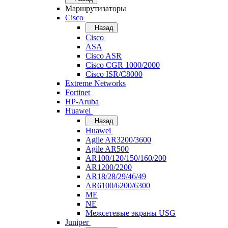
Маршрутизаторы
Cisco
Назад
Cisco
ASA
Cisco ASR
Cisco CGR 1000/2000
Cisco ISR/С8000
Extreme Networks
Fortinet
HP-Aruba
Huawei
Назад
Huawei
Agile AR3200/3600
Agile AR500
AR100/120/150/160/200
AR1200/2200
AR18/28/29/46/49
AR6100/6200/6300
ME
NE
Межсетевые экраны USG
Juniper