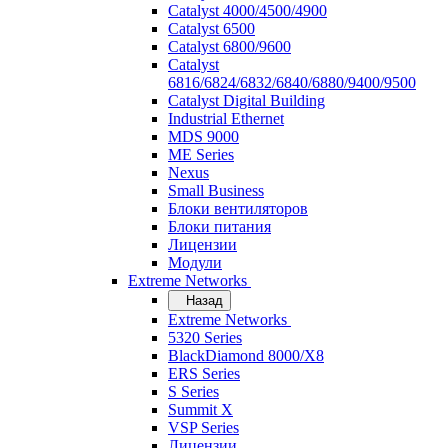
Catalyst 4000/4500/4900
Catalyst 6500
Catalyst 6800/9600
Catalyst
6816/6824/6832/6840/6880/9400/9500
Catalyst Digital Building
Industrial Ethernet
MDS 9000
ME Series
Nexus
Small Business
Блоки вентиляторов
Блоки питания
Лицензии
Модули
Extreme Networks
Назад
Extreme Networks
5320 Series
BlackDiamond 8000/X8
ERS Series
S Series
Summit X
VSP Series
Лицензии