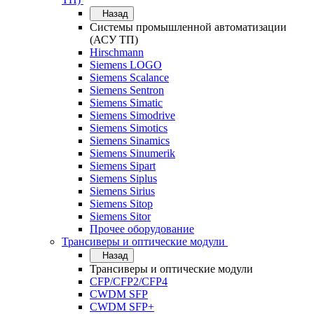
Назад
Системы промышленной автоматизации
(АСУ ТП)
Hirschmann
Siemens LOGO
Siemens Scalance
Siemens Sentron
Siemens Simatic
Siemens Simodrive
Siemens Simotics
Siemens Sinamics
Siemens Sinumerik
Siemens Sipart
Siemens Siplus
Siemens Sirius
Siemens Sitop
Siemens Sitor
Прочее оборудование
Трансиверы и оптические модули
Назад
Трансиверы и оптические модули
CFP/CFP2/CFP4
CWDM SFP
CWDM SFP+