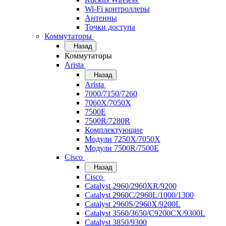
Wi-Fi контроллеры
Антенны
Точки доступа
Коммутаторы
Назад
Коммутаторы
Arista
Назад
Arista
7000/7150/7260
7060X/7050X
7500E
7500R/7280R
Комплектующие
Модули 7250X/7050X
Модули 7500R/7500E
Cisco
Назад
Cisco
Catalyst 2960/2960XR/9200
Catalyst 2960C/2960L/1000/1300
Catalyst 2960S/2960X/9200L
Catalyst 3560/3650/C9200CX/9300L
Catalyst 3850/9300