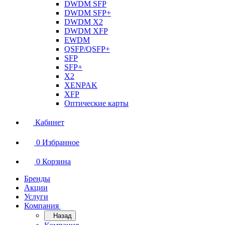
DWDM SFP
DWDM SFP+
DWDM X2
DWDM XFP
EWDM
QSFP/QSFP+
SFP
SFP+
X2
XENPAK
XFP
Оптические карты
Кабинет
0
Избранное
0
Корзина
Бренды
Акции
Услуги
Компания
Назад