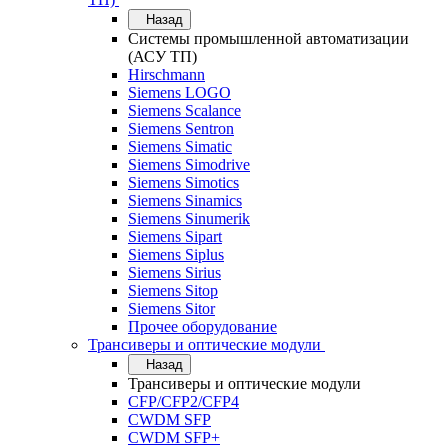
Назад
Системы промышленной автоматизации
(АСУ ТП)
Hirschmann
Siemens LOGO
Siemens Scalance
Siemens Sentron
Siemens Simatic
Siemens Simodrive
Siemens Simotics
Siemens Sinamics
Siemens Sinumerik
Siemens Sipart
Siemens Siplus
Siemens Sirius
Siemens Sitop
Siemens Sitor
Прочее оборудование
Трансиверы и оптические модули
Назад
Трансиверы и оптические модули
CFP/CFP2/CFP4
CWDM SFP
CWDM SFP+