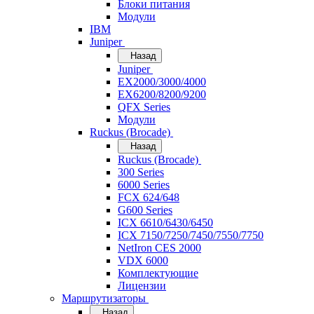
Блоки питания
Модули
IBM
Juniper
Назад
Juniper
EX2000/3000/4000
EX6200/8200/9200
QFX Series
Модули
Ruckus (Brocade)
Назад
Ruckus (Brocade)
300 Series
6000 Series
FCX 624/648
G600 Series
ICX 6610/6430/6450
ICX 7150/7250/7450/7550/7750
NetIron CES 2000
VDX 6000
Комплектующие
Лицензии
Маршрутизаторы
Назад