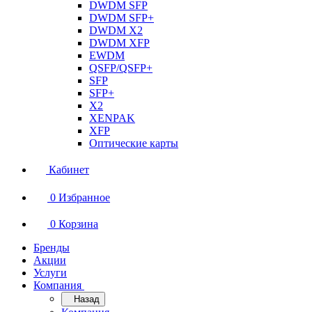
DWDM SFP
DWDM SFP+
DWDM X2
DWDM XFP
EWDM
QSFP/QSFP+
SFP
SFP+
X2
XENPAK
XFP
Оптические карты
Кабинет
0
Избранное
0
Корзина
Бренды
Акции
Услуги
Компания
Назад