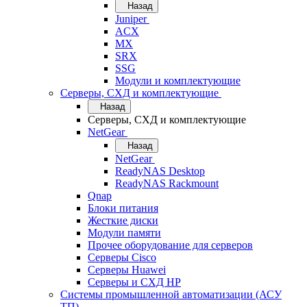
Назад
Juniper
ACX
MX
SRX
SSG
Модули и комплектующие
Серверы, СХД и комплектующие
Назад
Серверы, СХД и комплектующие
NetGear
Назад
NetGear
ReadyNAS Desktop
ReadyNAS Rackmount
Qnap
Блоки питания
Жесткие диски
Модули памяти
Прочее оборудование для серверов
Серверы Cisco
Серверы Huawei
Серверы и СХД HP
Системы промышленной автоматизации (АСУ
ТП)