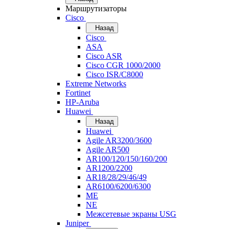
Маршрутизаторы
Cisco
Назад
Cisco
ASA
Cisco ASR
Cisco CGR 1000/2000
Cisco ISR/С8000
Extreme Networks
Fortinet
HP-Aruba
Huawei
Назад
Huawei
Agile AR3200/3600
Agile AR500
AR100/120/150/160/200
AR1200/2200
AR18/28/29/46/49
AR6100/6200/6300
ME
NE
Межсетевые экраны USG
Juniper