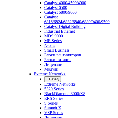
Catalyst 4000/4500/4900
Catalyst 6500
Catalyst 6800/9600
Catalyst
6816/6824/6832/6840/6880/9400/9500
Catalyst Digital Building
Industrial Ethernet
MDS 9000
ME Series
Nexus
Small Business
Блоки вентиляторов
Блоки питания
Лицензии
Модули
Extreme Networks
Назад
Extreme Networks
5320 Series
BlackDiamond 8000/X8
ERS Series
S Series
Summit X
VSP Series
Лицензии