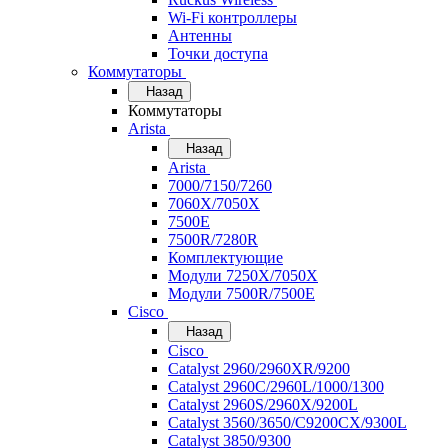
Wi-Fi контроллеры
Антенны
Точки доступа
Коммутаторы
Назад
Коммутаторы
Arista
Назад
Arista
7000/7150/7260
7060X/7050X
7500E
7500R/7280R
Комплектующие
Модули 7250X/7050X
Модули 7500R/7500E
Cisco
Назад
Cisco
Catalyst 2960/2960XR/9200
Catalyst 2960C/2960L/1000/1300
Catalyst 2960S/2960X/9200L
Catalyst 3560/3650/C9200CX/9300L
Catalyst 3850/9300