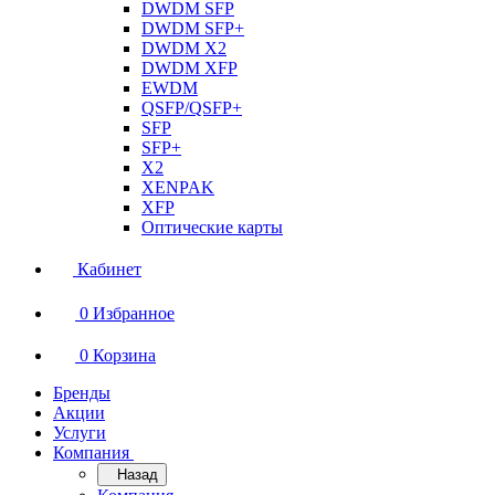
DWDM SFP
DWDM SFP+
DWDM X2
DWDM XFP
EWDM
QSFP/QSFP+
SFP
SFP+
X2
XENPAK
XFP
Оптические карты
Кабинет
0
Избранное
0
Корзина
Бренды
Акции
Услуги
Компания
Назад