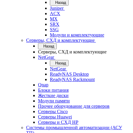
Назад
Juniper
ACX
MX
SRX
SSG
Модули и комплектующие
Серверы, СХД и комплектующие
Назад
Серверы, СХД и комплектующие
NetGear
Назад
NetGear
ReadyNAS Desktop
ReadyNAS Rackmount
Qnap
Блоки питания
Жесткие диски
Модули памяти
Прочее оборудование для серверов
Серверы Cisco
Серверы Huawei
Серверы и СХД HP
Системы промышленной автоматизации (АСУ
ТП)