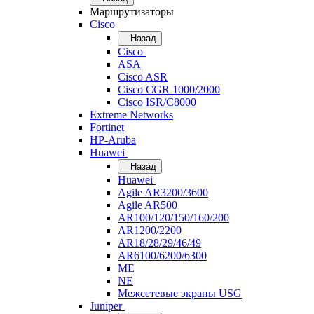
Маршрутизаторы
Cisco
Назад
Cisco
ASA
Cisco ASR
Cisco CGR 1000/2000
Cisco ISR/С8000
Extreme Networks
Fortinet
HP-Aruba
Huawei
Назад
Huawei
Agile AR3200/3600
Agile AR500
AR100/120/150/160/200
AR1200/2200
AR18/28/29/46/49
AR6100/6200/6300
ME
NE
Межсетевые экраны USG
Juniper