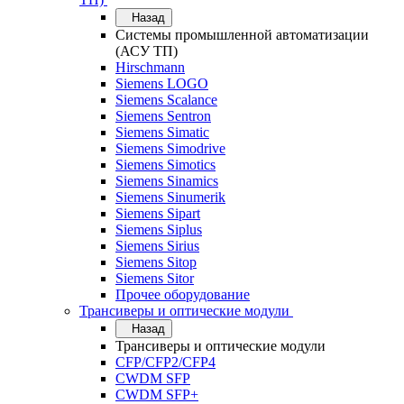
Назад
Системы промышленной автоматизации
(АСУ ТП)
Hirschmann
Siemens LOGO
Siemens Scalance
Siemens Sentron
Siemens Simatic
Siemens Simodrive
Siemens Simotics
Siemens Sinamics
Siemens Sinumerik
Siemens Sipart
Siemens Siplus
Siemens Sirius
Siemens Sitop
Siemens Sitor
Прочее оборудование
Трансиверы и оптические модули
Назад
Трансиверы и оптические модули
CFP/CFP2/CFP4
CWDM SFP
CWDM SFP+