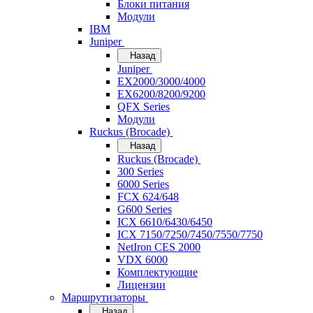
Блоки питания
Модули
IBM
Juniper
Назад
Juniper
EX2000/3000/4000
EX6200/8200/9200
QFX Series
Модули
Ruckus (Brocade)
Назад
Ruckus (Brocade)
300 Series
6000 Series
FCX 624/648
G600 Series
ICX 6610/6430/6450
ICX 7150/7250/7450/7550/7750
NetIron CES 2000
VDX 6000
Комплектующие
Лицензии
Маршрутизаторы
Назад