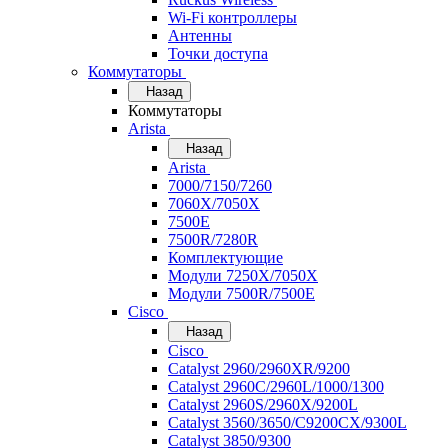
Wi-Fi контроллеры
Антенны
Точки доступа
Коммутаторы
Назад
Коммутаторы
Arista
Назад
Arista
7000/7150/7260
7060X/7050X
7500E
7500R/7280R
Комплектующие
Модули 7250X/7050X
Модули 7500R/7500E
Cisco
Назад
Cisco
Catalyst 2960/2960XR/9200
Catalyst 2960C/2960L/1000/1300
Catalyst 2960S/2960X/9200L
Catalyst 3560/3650/C9200CX/9300L
Catalyst 3850/9300