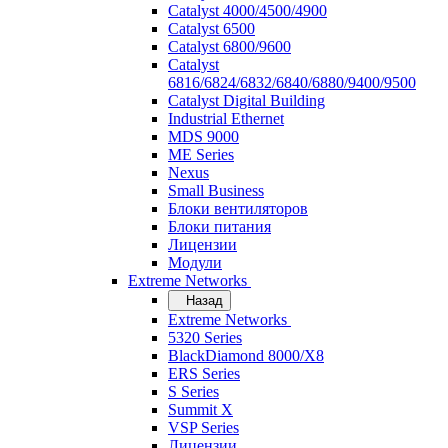
Catalyst 4000/4500/4900
Catalyst 6500
Catalyst 6800/9600
Catalyst
6816/6824/6832/6840/6880/9400/9500
Catalyst Digital Building
Industrial Ethernet
MDS 9000
ME Series
Nexus
Small Business
Блоки вентиляторов
Блоки питания
Лицензии
Модули
Extreme Networks
Назад
Extreme Networks
5320 Series
BlackDiamond 8000/X8
ERS Series
S Series
Summit X
VSP Series
Лицензии