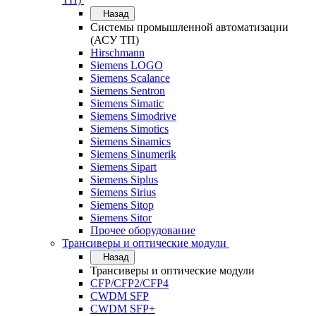
Назад
Системы промышленной автоматизации
(АСУ ТП)
Hirschmann
Siemens LOGO
Siemens Scalance
Siemens Sentron
Siemens Simatic
Siemens Simodrive
Siemens Simotics
Siemens Sinamics
Siemens Sinumerik
Siemens Sipart
Siemens Siplus
Siemens Sirius
Siemens Sitop
Siemens Sitor
Прочее оборудование
Трансиверы и оптические модули
Назад
Трансиверы и оптические модули
CFP/CFP2/CFP4
CWDM SFP
CWDM SFP+