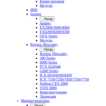
Блоки питания
Модули
IBM
Juniper
Назад
Juniper
EX2000/3000/4000
EX6200/8200/9200
QFX Series
Модули
Ruckus (Brocade)
Назад
Ruckus (Brocade)
300 Series
6000 Series
FCX 624/648
G600 Series
ICX 6610/6430/6450
ICX 7150/7250/7450/7550/7750
NetIron CES 2000
VDX 6000
Комплектующие
Лицензии
Маршрутизаторы
Назад