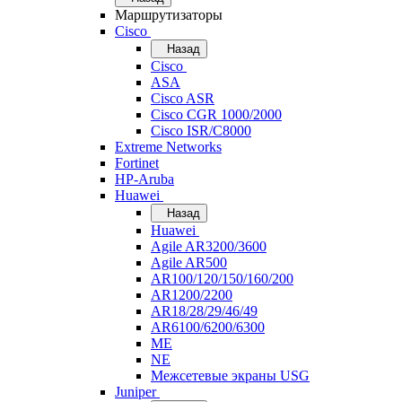
Маршрутизаторы
Cisco
Назад
Cisco
ASA
Cisco ASR
Cisco CGR 1000/2000
Cisco ISR/С8000
Extreme Networks
Fortinet
HP-Aruba
Huawei
Назад
Huawei
Agile AR3200/3600
Agile AR500
AR100/120/150/160/200
AR1200/2200
AR18/28/29/46/49
AR6100/6200/6300
ME
NE
Межсетевые экраны USG
Juniper