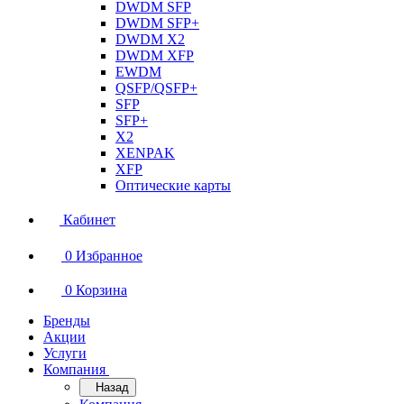
DWDM SFP
DWDM SFP+
DWDM X2
DWDM XFP
EWDM
QSFP/QSFP+
SFP
SFP+
X2
XENPAK
XFP
Оптические карты
Кабинет
0
Избранное
0
Корзина
Бренды
Акции
Услуги
Компания
Назад