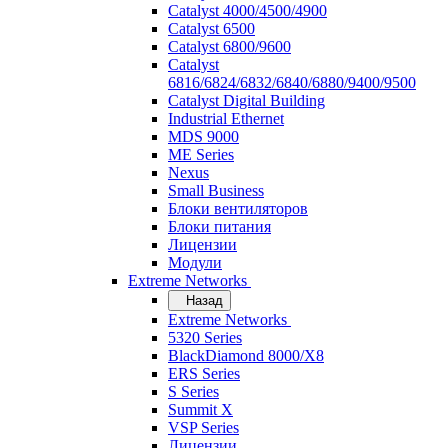
Catalyst 4000/4500/4900
Catalyst 6500
Catalyst 6800/9600
Catalyst
6816/6824/6832/6840/6880/9400/9500
Catalyst Digital Building
Industrial Ethernet
MDS 9000
ME Series
Nexus
Small Business
Блоки вентиляторов
Блоки питания
Лицензии
Модули
Extreme Networks
Назад
Extreme Networks
5320 Series
BlackDiamond 8000/X8
ERS Series
S Series
Summit X
VSP Series
Лицензии