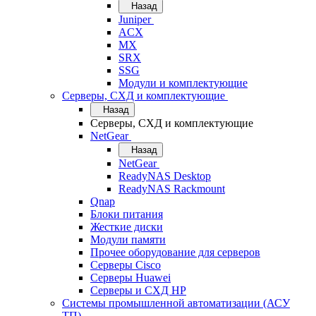
Назад
Juniper
ACX
MX
SRX
SSG
Модули и комплектующие
Серверы, СХД и комплектующие
Назад
Серверы, СХД и комплектующие
NetGear
Назад
NetGear
ReadyNAS Desktop
ReadyNAS Rackmount
Qnap
Блоки питания
Жесткие диски
Модули памяти
Прочее оборудование для серверов
Серверы Cisco
Серверы Huawei
Серверы и СХД HP
Системы промышленной автоматизации (АСУ
ТП)