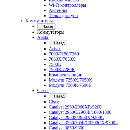
Wi-Fi контроллеры
Антенны
Точки доступа
Коммутаторы
Назад
Коммутаторы
Arista
Назад
Arista
7000/7150/7260
7060X/7050X
7500E
7500R/7280R
Комплектующие
Модули 7250X/7050X
Модули 7500R/7500E
Cisco
Назад
Cisco
Catalyst 2960/2960XR/9200
Catalyst 2960C/2960L/1000/1300
Catalyst 2960S/2960X/9200L
Catalyst 3560/3650/C9200CX/9300L
Catalyst 3850/9300