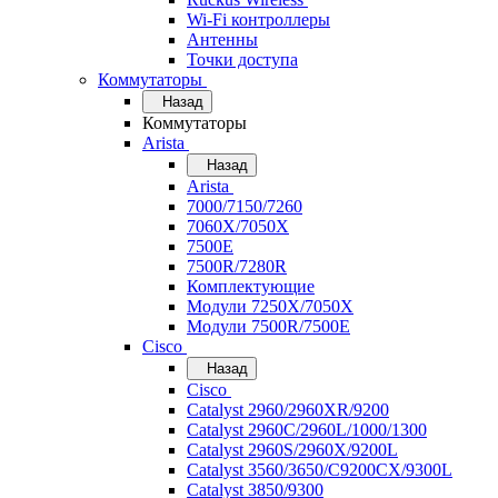
Wi-Fi контроллеры
Антенны
Точки доступа
Коммутаторы
Назад
Коммутаторы
Arista
Назад
Arista
7000/7150/7260
7060X/7050X
7500E
7500R/7280R
Комплектующие
Модули 7250X/7050X
Модули 7500R/7500E
Cisco
Назад
Cisco
Catalyst 2960/2960XR/9200
Catalyst 2960C/2960L/1000/1300
Catalyst 2960S/2960X/9200L
Catalyst 3560/3650/C9200CX/9300L
Catalyst 3850/9300