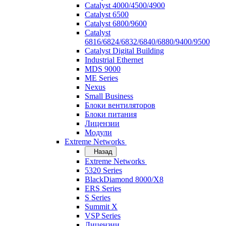
Catalyst 4000/4500/4900
Catalyst 6500
Catalyst 6800/9600
Catalyst
6816/6824/6832/6840/6880/9400/9500
Catalyst Digital Building
Industrial Ethernet
MDS 9000
ME Series
Nexus
Small Business
Блоки вентиляторов
Блоки питания
Лицензии
Модули
Extreme Networks
Назад
Extreme Networks
5320 Series
BlackDiamond 8000/X8
ERS Series
S Series
Summit X
VSP Series
Лицензии