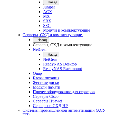
Назад
Juniper
ACX
MX
SRX
SSG
Модули и комплектующие
Серверы, СХД и комплектующие
Назад
Серверы, СХД и комплектующие
NetGear
Назад
NetGear
ReadyNAS Desktop
ReadyNAS Rackmount
Qnap
Блоки питания
Жесткие диски
Модули памяти
Прочее оборудование для серверов
Серверы Cisco
Серверы Huawei
Серверы и СХД HP
Системы промышленной автоматизации (АСУ
ТП)