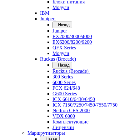
Блоки питания
Модули
IBM
Juniper
Назад
Juniper
EX2000/3000/4000
EX6200/8200/9200
QFX Series
Модули
Ruckus (Brocade)
Назад
Ruckus (Brocade)
300 Series
6000 Series
FCX 624/648
G600 Series
ICX 6610/6430/6450
ICX 7150/7250/7450/7550/7750
NetIron CES 2000
VDX 6000
Комплектующие
Лицензии
Маршрутизаторы
Назад