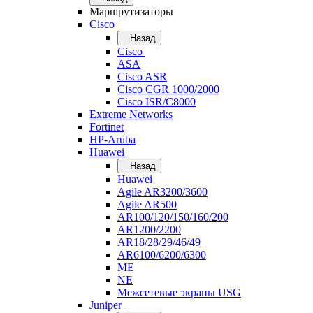
Маршрутизаторы
Cisco
Назад
Cisco
ASA
Cisco ASR
Cisco CGR 1000/2000
Cisco ISR/С8000
Extreme Networks
Fortinet
HP-Aruba
Huawei
Назад
Huawei
Agile AR3200/3600
Agile AR500
AR100/120/150/160/200
AR1200/2200
AR18/28/29/46/49
AR6100/6200/6300
ME
NE
Межсетевые экраны USG
Juniper