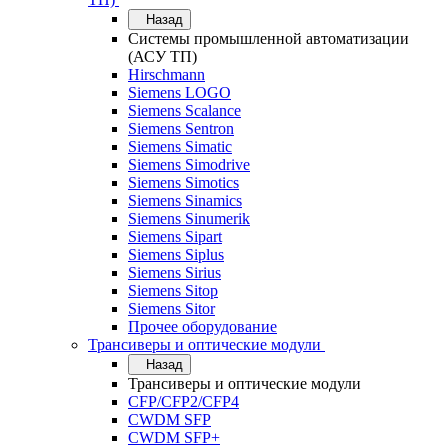
Назад
Системы промышленной автоматизации
(АСУ ТП)
Hirschmann
Siemens LOGO
Siemens Scalance
Siemens Sentron
Siemens Simatic
Siemens Simodrive
Siemens Simotics
Siemens Sinamics
Siemens Sinumerik
Siemens Sipart
Siemens Siplus
Siemens Sirius
Siemens Sitop
Siemens Sitor
Прочее оборудование
Трансиверы и оптические модули
Назад
Трансиверы и оптические модули
CFP/CFP2/CFP4
CWDM SFP
CWDM SFP+