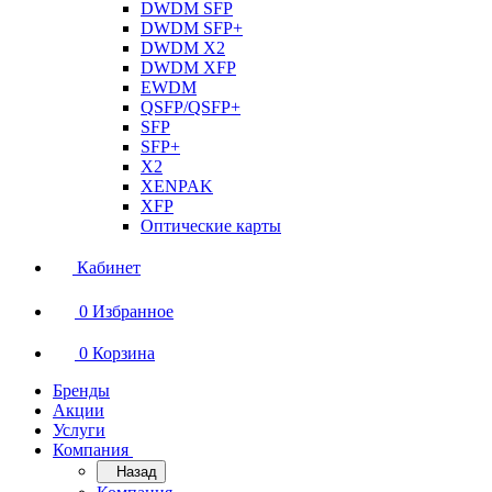
DWDM SFP
DWDM SFP+
DWDM X2
DWDM XFP
EWDM
QSFP/QSFP+
SFP
SFP+
X2
XENPAK
XFP
Оптические карты
Кабинет
0
Избранное
0
Корзина
Бренды
Акции
Услуги
Компания
Назад