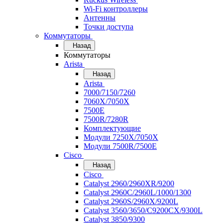
Wi-Fi контроллеры
Антенны
Точки доступа
Коммутаторы
Назад
Коммутаторы
Arista
Назад
Arista
7000/7150/7260
7060X/7050X
7500E
7500R/7280R
Комплектующие
Модули 7250X/7050X
Модули 7500R/7500E
Cisco
Назад
Cisco
Catalyst 2960/2960XR/9200
Catalyst 2960C/2960L/1000/1300
Catalyst 2960S/2960X/9200L
Catalyst 3560/3650/C9200CX/9300L
Catalyst 3850/9300