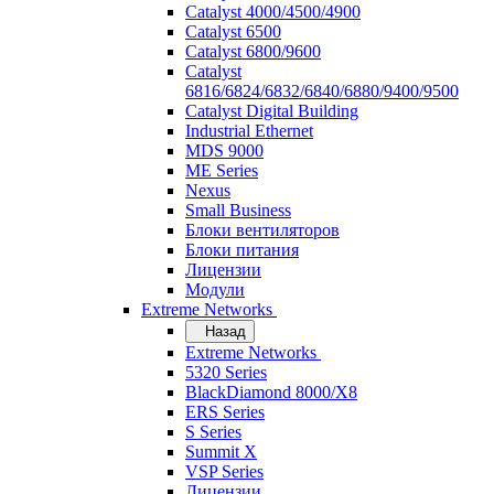
Catalyst 4000/4500/4900
Catalyst 6500
Catalyst 6800/9600
Catalyst
6816/6824/6832/6840/6880/9400/9500
Catalyst Digital Building
Industrial Ethernet
MDS 9000
ME Series
Nexus
Small Business
Блоки вентиляторов
Блоки питания
Лицензии
Модули
Extreme Networks
Назад
Extreme Networks
5320 Series
BlackDiamond 8000/X8
ERS Series
S Series
Summit X
VSP Series
Лицензии