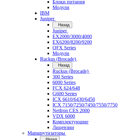
Блоки питания
Модули
IBM
Juniper
Назад
Juniper
EX2000/3000/4000
EX6200/8200/9200
QFX Series
Модули
Ruckus (Brocade)
Назад
Ruckus (Brocade)
300 Series
6000 Series
FCX 624/648
G600 Series
ICX 6610/6430/6450
ICX 7150/7250/7450/7550/7750
NetIron CES 2000
VDX 6000
Комплектующие
Лицензии
Маршрутизаторы
Назад