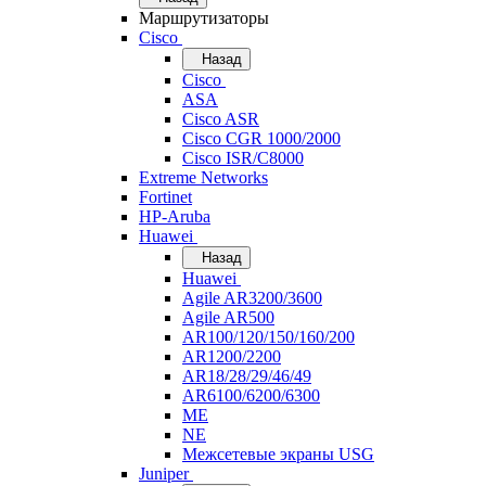
Маршрутизаторы
Cisco
Назад
Cisco
ASA
Cisco ASR
Cisco CGR 1000/2000
Cisco ISR/С8000
Extreme Networks
Fortinet
HP-Aruba
Huawei
Назад
Huawei
Agile AR3200/3600
Agile AR500
AR100/120/150/160/200
AR1200/2200
AR18/28/29/46/49
AR6100/6200/6300
ME
NE
Межсетевые экраны USG
Juniper