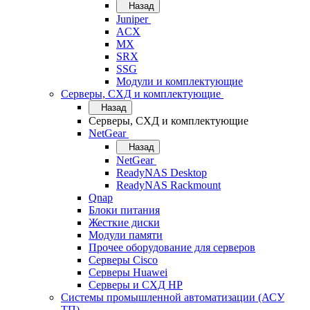
Назад
Juniper
ACX
MX
SRX
SSG
Модули и комплектующие
Серверы, СХД и комплектующие
Назад
Серверы, СХД и комплектующие
NetGear
Назад
NetGear
ReadyNAS Desktop
ReadyNAS Rackmount
Qnap
Блоки питания
Жесткие диски
Модули памяти
Прочее оборудование для серверов
Серверы Cisco
Серверы Huawei
Серверы и СХД HP
Системы промышленной автоматизации (АСУ
ТП)