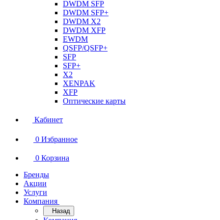
DWDM SFP
DWDM SFP+
DWDM X2
DWDM XFP
EWDM
QSFP/QSFP+
SFP
SFP+
X2
XENPAK
XFP
Оптические карты
Кабинет
0
Избранное
0
Корзина
Бренды
Акции
Услуги
Компания
Назад