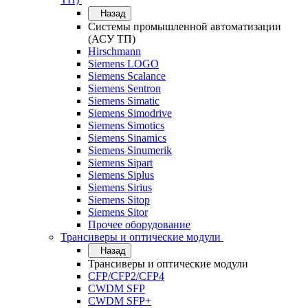
Назад
Системы промышленной автоматизации
(АСУ ТП)
Hirschmann
Siemens LOGO
Siemens Scalance
Siemens Sentron
Siemens Simatic
Siemens Simodrive
Siemens Simotics
Siemens Sinamics
Siemens Sinumerik
Siemens Sipart
Siemens Siplus
Siemens Sirius
Siemens Sitop
Siemens Sitor
Прочее оборудование
Трансиверы и оптические модули
Назад
Трансиверы и оптические модули
CFP/CFP2/CFP4
CWDM SFP
CWDM SFP+