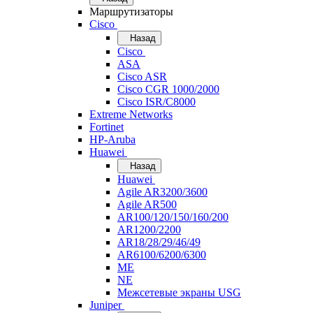
Маршрутизаторы
Cisco
Назад
Cisco
ASA
Cisco ASR
Cisco CGR 1000/2000
Cisco ISR/С8000
Extreme Networks
Fortinet
HP-Aruba
Huawei
Назад
Huawei
Agile AR3200/3600
Agile AR500
AR100/120/150/160/200
AR1200/2200
AR18/28/29/46/49
AR6100/6200/6300
ME
NE
Межсетевые экраны USG
Juniper