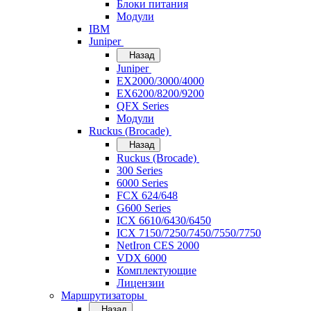
Блоки питания
Модули
IBM
Juniper
Назад
Juniper
EX2000/3000/4000
EX6200/8200/9200
QFX Series
Модули
Ruckus (Brocade)
Назад
Ruckus (Brocade)
300 Series
6000 Series
FCX 624/648
G600 Series
ICX 6610/6430/6450
ICX 7150/7250/7450/7550/7750
NetIron CES 2000
VDX 6000
Комплектующие
Лицензии
Маршрутизаторы
Назад