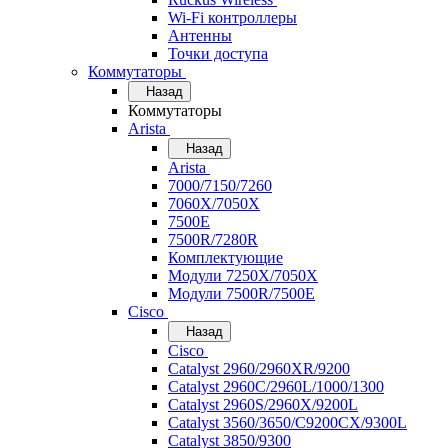
Wi-Fi контроллеры
Антенны
Точки доступа
Коммутаторы
Назад
Коммутаторы
Arista
Назад
Arista
7000/7150/7260
7060X/7050X
7500E
7500R/7280R
Комплектующие
Модули 7250X/7050X
Модули 7500R/7500E
Cisco
Назад
Cisco
Catalyst 2960/2960XR/9200
Catalyst 2960C/2960L/1000/1300
Catalyst 2960S/2960X/9200L
Catalyst 3560/3650/C9200CX/9300L
Catalyst 3850/9300