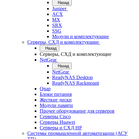
Назад
Juniper
ACX
MX
SRX
SSG
Модули и комплектующие
Серверы, СХД и комплектующие
Назад
Серверы, СХД и комплектующие
NetGear
Назад
NetGear
ReadyNAS Desktop
ReadyNAS Rackmount
Qnap
Блоки питания
Жесткие диски
Модули памяти
Прочее оборудование для серверов
Серверы Cisco
Серверы Huawei
Серверы и СХД HP
Системы промышленной автоматизации (АСУ
ТП)