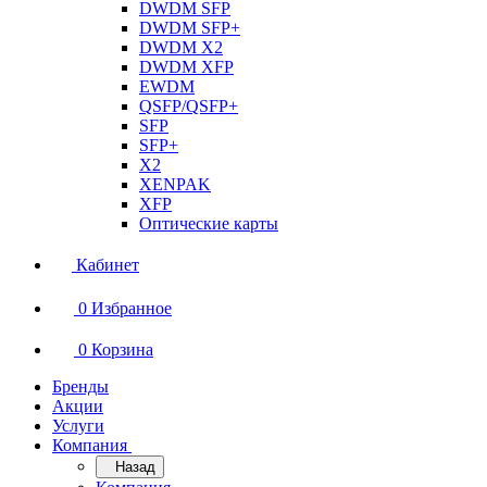
DWDM SFP
DWDM SFP+
DWDM X2
DWDM XFP
EWDM
QSFP/QSFP+
SFP
SFP+
X2
XENPAK
XFP
Оптические карты
Кабинет
0
Избранное
0
Корзина
Бренды
Акции
Услуги
Компания
Назад