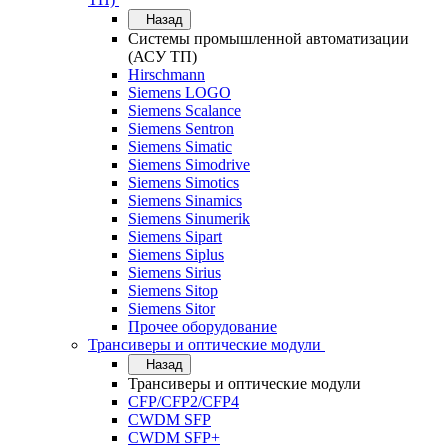
Назад
Системы промышленной автоматизации
(АСУ ТП)
Hirschmann
Siemens LOGO
Siemens Scalance
Siemens Sentron
Siemens Simatic
Siemens Simodrive
Siemens Simotics
Siemens Sinamics
Siemens Sinumerik
Siemens Sipart
Siemens Siplus
Siemens Sirius
Siemens Sitop
Siemens Sitor
Прочее оборудование
Трансиверы и оптические модули
Назад
Трансиверы и оптические модули
CFP/CFP2/CFP4
CWDM SFP
CWDM SFP+