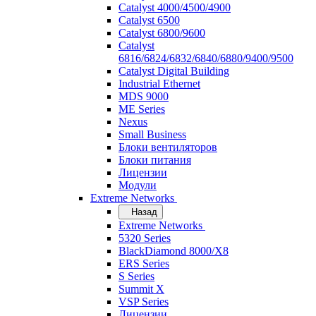
Catalyst 4000/4500/4900
Catalyst 6500
Catalyst 6800/9600
Catalyst
6816/6824/6832/6840/6880/9400/9500
Catalyst Digital Building
Industrial Ethernet
MDS 9000
ME Series
Nexus
Small Business
Блоки вентиляторов
Блоки питания
Лицензии
Модули
Extreme Networks
Назад
Extreme Networks
5320 Series
BlackDiamond 8000/X8
ERS Series
S Series
Summit X
VSP Series
Лицензии