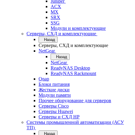
Juniper
ACX
MX
SRX
SSG
Модули и комплектующие
Серверы, СХД и комплектующие
Назад
Серверы, СХД и комплектующие
NetGear
Назад
NetGear
ReadyNAS Desktop
ReadyNAS Rackmount
Qnap
Блоки питания
Жесткие диски
Модули памяти
Прочее оборудование для серверов
Серверы Cisco
Серверы Huawei
Серверы и СХД HP
Системы промышленной автоматизации (АСУ
ТП)
Назад