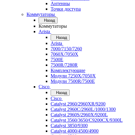
Антенны
Точки доступа
Коммутаторы
Назад
Коммутаторы
Arista
Назад
Arista
7000/7150/7260
7060X/7050X
7500E
7500R/7280R
Комплектующие
Модули 7250X/7050X
Модули 7500R/7500E
Cisco
Назад
Cisco
Catalyst 2960/2960XR/9200
Catalyst 2960C/2960L/1000/1300
Catalyst 2960S/2960X/9200L
Catalyst 3560/3650/C9200CX/9300L
Catalyst 3850/9300
Catalyst 4000/4500/4900