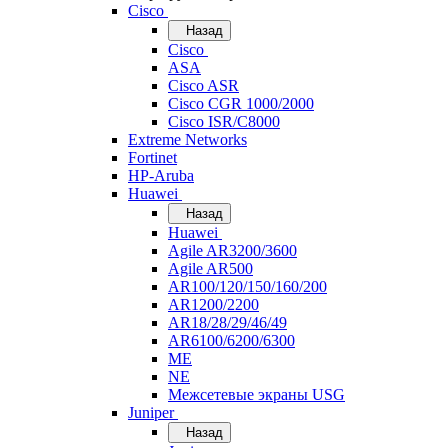
Cisco
Назад
Cisco
ASA
Cisco ASR
Cisco CGR 1000/2000
Cisco ISR/С8000
Extreme Networks
Fortinet
HP-Aruba
Huawei
Назад
Huawei
Agile AR3200/3600
Agile AR500
AR100/120/150/160/200
AR1200/2200
AR18/28/29/46/49
AR6100/6200/6300
ME
NE
Межсетевые экраны USG
Juniper
Назад