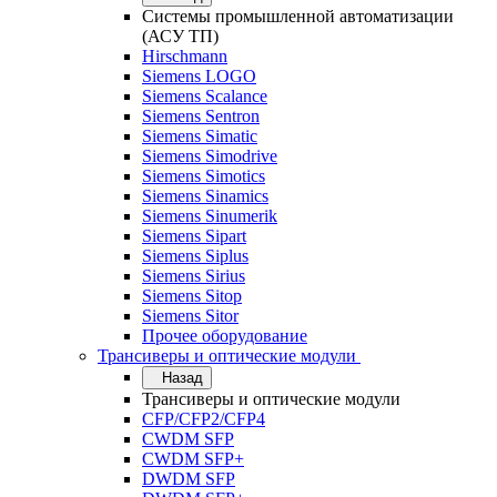
Системы промышленной автоматизации
(АСУ ТП)
Hirschmann
Siemens LOGO
Siemens Scalance
Siemens Sentron
Siemens Simatic
Siemens Simodrive
Siemens Simotics
Siemens Sinamics
Siemens Sinumerik
Siemens Sipart
Siemens Siplus
Siemens Sirius
Siemens Sitop
Siemens Sitor
Прочее оборудование
Трансиверы и оптические модули
Назад
Трансиверы и оптические модули
CFP/CFP2/CFP4
CWDM SFP
CWDM SFP+
DWDM SFP