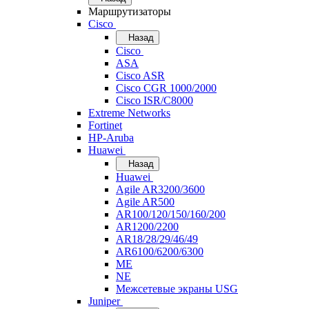
Маршрутизаторы
Cisco
Назад
Cisco
ASA
Cisco ASR
Cisco CGR 1000/2000
Cisco ISR/С8000
Extreme Networks
Fortinet
HP-Aruba
Huawei
Назад
Huawei
Agile AR3200/3600
Agile AR500
AR100/120/150/160/200
AR1200/2200
AR18/28/29/46/49
AR6100/6200/6300
ME
NE
Межсетевые экраны USG
Juniper