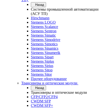
Назад
Системы промышленной автоматизации
(АСУ ТП)
Hirschmann
Siemens LOGO
Siemens Scalance
Siemens Sentron
Siemens Simatic
Siemens Simodrive
Siemens Simotics
Siemens Sinamics
Siemens Sinumerik
Siemens Sipart
Siemens Siplus
Siemens Sirius
Siemens Sitop
Siemens Sitor
Прочее оборудование
Трансиверы и оптические модули
Назад
Трансиверы и оптические модули
CFP/CFP2/CFP4
CWDM SFP
CWDM SFP+