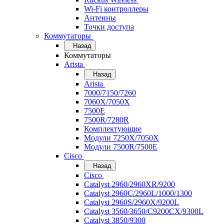
Wi-Fi контроллеры
Антенны
Точки доступа
Коммутаторы
Назад
Коммутаторы
Arista
Назад
Arista
7000/7150/7260
7060X/7050X
7500E
7500R/7280R
Комплектующие
Модули 7250X/7050X
Модули 7500R/7500E
Cisco
Назад
Cisco
Catalyst 2960/2960XR/9200
Catalyst 2960C/2960L/1000/1300
Catalyst 2960S/2960X/9200L
Catalyst 3560/3650/C9200CX/9300L
Catalyst 3850/9300