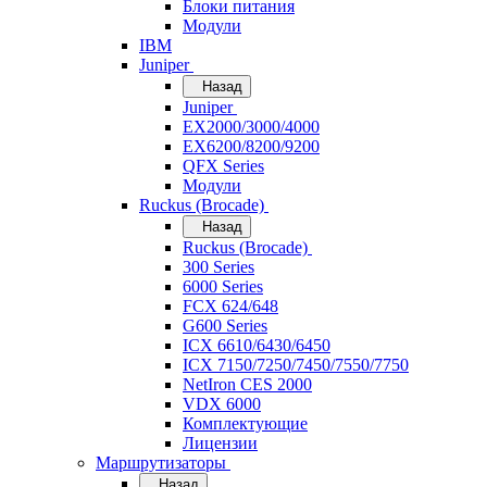
Блоки питания
Модули
IBM
Juniper
Назад
Juniper
EX2000/3000/4000
EX6200/8200/9200
QFX Series
Модули
Ruckus (Brocade)
Назад
Ruckus (Brocade)
300 Series
6000 Series
FCX 624/648
G600 Series
ICX 6610/6430/6450
ICX 7150/7250/7450/7550/7750
NetIron CES 2000
VDX 6000
Комплектующие
Лицензии
Маршрутизаторы
Назад