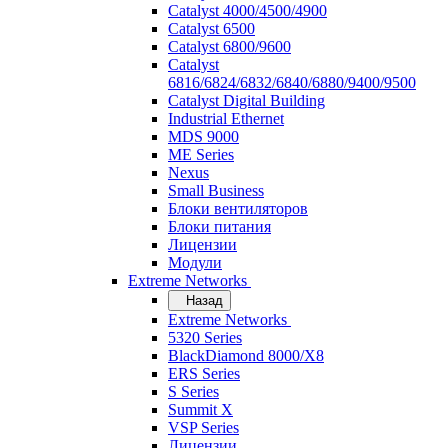
Catalyst 4000/4500/4900
Catalyst 6500
Catalyst 6800/9600
Catalyst
6816/6824/6832/6840/6880/9400/9500
Catalyst Digital Building
Industrial Ethernet
MDS 9000
ME Series
Nexus
Small Business
Блоки вентиляторов
Блоки питания
Лицензии
Модули
Extreme Networks
Назад
Extreme Networks
5320 Series
BlackDiamond 8000/X8
ERS Series
S Series
Summit X
VSP Series
Лицензии