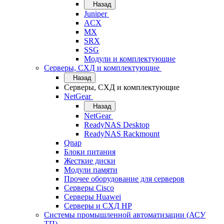
Назад
Juniper
ACX
MX
SRX
SSG
Модули и комплектующие
Серверы, СХД и комплектующие
Назад
Серверы, СХД и комплектующие
NetGear
Назад
NetGear
ReadyNAS Desktop
ReadyNAS Rackmount
Qnap
Блоки питания
Жесткие диски
Модули памяти
Прочее оборудование для серверов
Серверы Cisco
Серверы Huawei
Серверы и СХД HP
Системы промышленной автоматизации (АСУ
ТП)