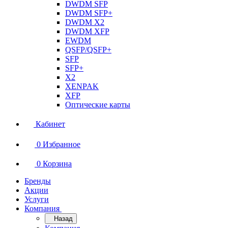
DWDM SFP
DWDM SFP+
DWDM X2
DWDM XFP
EWDM
QSFP/QSFP+
SFP
SFP+
X2
XENPAK
XFP
Оптические карты
Кабинет
0
Избранное
0
Корзина
Бренды
Акции
Услуги
Компания
Назад