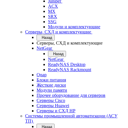
Juniper
ACX
MX
SRX
SSG
Модули и комплектующие
Серверы, СХД и комплектующие
Назад
Серверы, СХД и комплектующие
NetGear
Назад
NetGear
ReadyNAS Desktop
ReadyNAS Rackmount
Qnap
Блоки питания
Жесткие диски
Модули памяти
Прочее оборудование для серверов
Серверы Cisco
Серверы Huawei
Серверы и СХД HP
Системы промышленной автоматизации (АСУ
ТП)
Назад