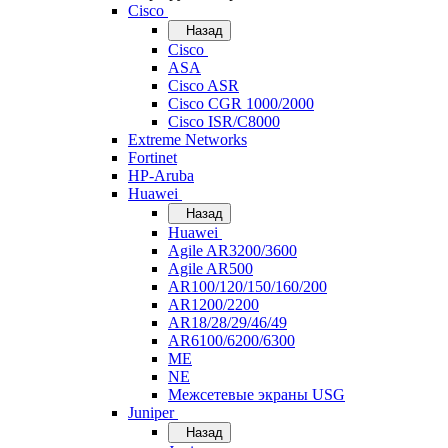
Cisco
Назад
Cisco
ASA
Cisco ASR
Cisco CGR 1000/2000
Cisco ISR/С8000
Extreme Networks
Fortinet
HP-Aruba
Huawei
Назад
Huawei
Agile AR3200/3600
Agile AR500
AR100/120/150/160/200
AR1200/2200
AR18/28/29/46/49
AR6100/6200/6300
ME
NE
Межсетевые экраны USG
Juniper
Назад