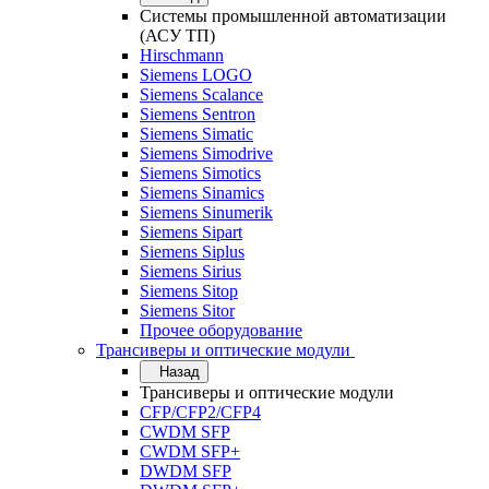
Системы промышленной автоматизации
(АСУ ТП)
Hirschmann
Siemens LOGO
Siemens Scalance
Siemens Sentron
Siemens Simatic
Siemens Simodrive
Siemens Simotics
Siemens Sinamics
Siemens Sinumerik
Siemens Sipart
Siemens Siplus
Siemens Sirius
Siemens Sitop
Siemens Sitor
Прочее оборудование
Трансиверы и оптические модули
Назад
Трансиверы и оптические модули
CFP/CFP2/CFP4
CWDM SFP
CWDM SFP+
DWDM SFP